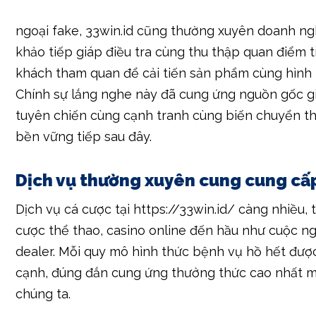
ngoại fake, 33win.id cũng thường xuyên doanh n
khảo tiếp giáp điều tra cùng thu thập quan điểm
khách tham quan để cải tiến sản phẩm cùng hình 
Chính sự lắng nghe này đã cung ứng nguồn gốc g
tuyên chiến cùng cạnh tranh cùng biến chuyển t
bền vững tiếp sau đây.
Dịch vụ thường xuyên cung cung cấ
Dịch vụ cá cược tại https://33win.id/ càng nhiều,
cược thể thao, casino online đến hầu như cuộc ng
dealer. Mỗi quy mô hình thức bệnh vụ hồ hết đượ
cạnh, đúng đắn cung ứng thưởng thức cao nhất m
chúng ta.