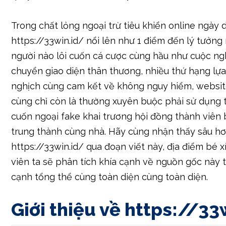
Trong chất lỏng ngoại trừ tiêu khiển online ngày 
https://33win.id/ nổi lên như 1 điểm đến lý tưởng
người nào lôi cuốn cá cược cùng hầu như cuộc ngh
chuyển giao diện thân thương, nhiều thứ hạng lự
nghịch cùng cam kết về không nguy hiểm, websi
cùng chỉ còn là thường xuyên buộc phải sử dụng 
cuốn ngoại fake khai trương hội đồng thành viên
trung thành cùng nhà. Hãy cùng nhận thấy sâu h
https://33win.id/ qua đoạn viết này, địa điểm bé x
viên ta sẽ phân tích khía cạnh về nguồn gốc này 
cạnh tổng thể cùng toàn diện cùng toàn diện.
Giới thiệu về https://33