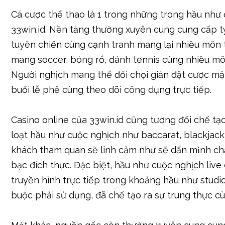
Cá cược thể thao là 1 trong những trong hầu như
33win.id. Nền tảng thường xuyên cung cung cấp t
tuyên chiến cùng cạnh tranh mang lại nhiều môn 
mang soccer, bóng rổ, đánh tennis cùng nhiều mô
Người nghịch mang thể đối chọi giản đặt cược mặ
buổi lễ phệ cùng theo dõi công dụng trực tiếp.
Casino online của 33win.id cũng tương đối chế tạo
loạt hầu như cuộc nghịch như baccarat, blackjack
khách tham quan sẽ linh cảm như sẽ dấn mình ch
bạc đích thực. Đặc biệt, hầu như cuộc nghịch live
truyền hình trực tiếp trong khoảng hầu như stud
buộc phải sử dụng, đã chế tạo ra sự trung thực cù