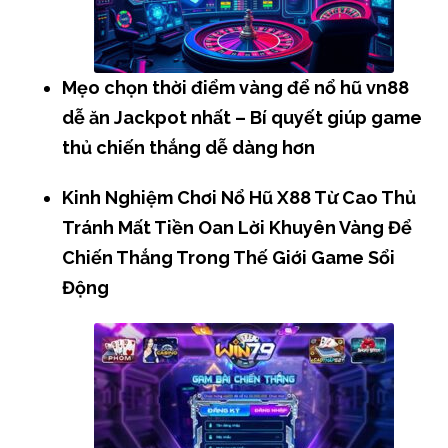
Mẹo chọn thời điểm vàng để nổ hũ vn88
dễ ăn Jackpot nhất – Bí quyết giúp game
thủ chiến thắng dễ dàng hơn
Kinh Nghiệm Chơi Nổ Hũ X88 Từ Cao Thủ
Tránh Mất Tiền Oan Lời Khuyên Vàng Để
Chiến Thắng Trong Thế Giới Game Sổi
Động