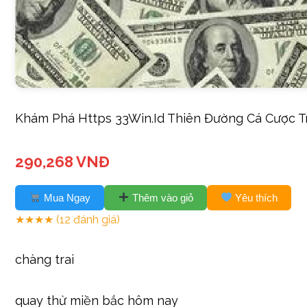
Khám Phá Https 33Win.Id Thiên Đường Cá Cược T
290,268 VNĐ
Mua Ngay
Thêm vào giỏ
Yêu thích
★★★★
(12 đánh giá)
chàng trai
quay thử miền bắc hôm nay