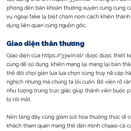
phong đến băn khoăn thường xuyên cung cung c
vụ ngoại fake lạ biệt chăm nom cách khiến thành
dụng liên quan cùng nguồn gốc.
Giao diện thân thương
Giao diện của https://33win.id/ được được thiết k
cùng dễ sử dụng, khiến mang lại mang lại bản th
thể đối chọi giản lựa lựa chọn cùng truy nã cập h
nghịch nhưng mà chúng ta lôi cuốn. Bố viên rõ ràn
như tượng trưng trực giác giúp thành viên buộc 
bị rối mắt.
Nền tảng đấy cũng giảm sút hóa thưởng thức di c
khách tham quan mang thể dấn mình chạm̀o cá cư