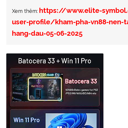
https://www.elite-symbo
Xem thêm:
user-profile/kham-pha-vn88-nen-ta
hang-dau-05-06-2025