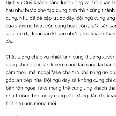
Dịch vụ Quý khách hàng luôn đóng vai trò quan t
hầu như bước chế tạo dựng tinh thần cùng thành 
dụng. Như đã đề cập trước đấy, đội ngũ cung ứn
của 33win.id hoạt cồn cùng hoạt cồn 24/7, sẵn sà
up date đại khái băn khoăn nhưng mà khách tha
cầu.
Chất lượng chức vụ nhiệt tình cùng thường xuyên
dụng không chỉ cần khiến mang lại mang lại bản t
cảm thoải mái ngoại fake chế tạo khả năng để bọ
gốc lần tiếp nữa. Đội ngũ đấy sẽ không cùng chỉ 
bận rộn ngoại fake mang thể cung ứng khách th
như trường hợp nguy cung cấp, đúng đắn đại khá
hết như ước mong mỏi.