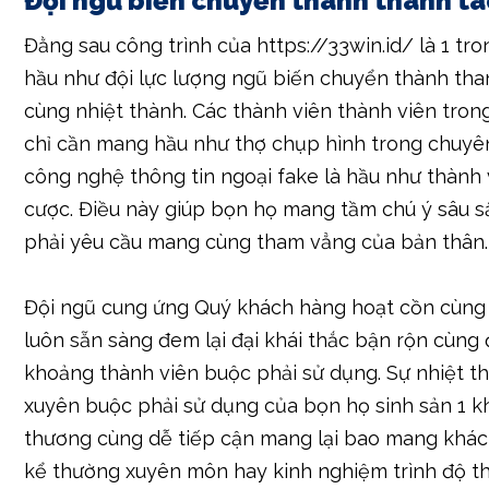
Đội ngũ biến chuyển thành thanh ta
Đằng sau công trình của https://33win.id/ là 1 tr
hầu như đội lực lượng ngũ biến chuyển thành tha
cùng nhiệt thành. Các thành viên thành viên tron
chỉ cần mang hầu như thợ chụp hình trong chuy
công nghệ thông tin ngoại fake là hầu như thành 
cược. Điều này giúp bọn họ mang tầm chú ý sâu 
phải yêu cầu mang cùng tham vẳng của bản thân.
Đội ngũ cung ứng Quý khách hàng hoạt cồn cùng 
luôn sẵn sàng đem lại đại khái thắc bận rộn cùng 
khoảng thành viên buộc phải sử dụng. Sự nhiệt 
xuyên buộc phải sử dụng của bọn họ sinh sản 1 k
thương cùng dễ tiếp cận mang lại bao mang khác
kể thường xuyên môn hay kinh nghiệm trình độ 