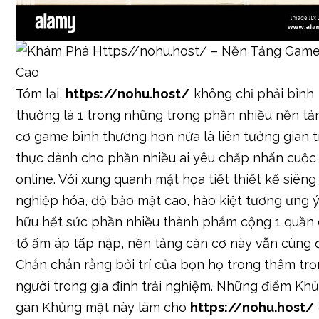
Tóm lại,
https://nohu.host/
không chỉ phải bình
thường là 1 trong những trong phần nhiều nền tả
cơ game bình thường hơn nữa là liên tưởng gian 
thực dành cho phần nhiều ai yêu chấp nhấn cuộc
online. Với xung quanh mặt họa tiết thiết kế siêng
nghiệp hóa, độ bảo mật cao, hào kiệt tương ưng ý
hữu hết sức phần nhiều thành phẩm cộng 1 quần
tổ ấm áp tấp nập, nền tảng căn cơ này vẫn cùng
Chắn chắn rằng bởi trí của bọn họ trong thâm tr
người trong gia đình trải nghiệm. Những điểm Kh
gan Khủng mật này làm cho
https://nohu.host/