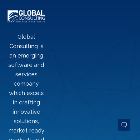
Global
Consulting is
an emerging
software and
services
company
which excels
in crafting
innovative
solutions,
market ready
products and