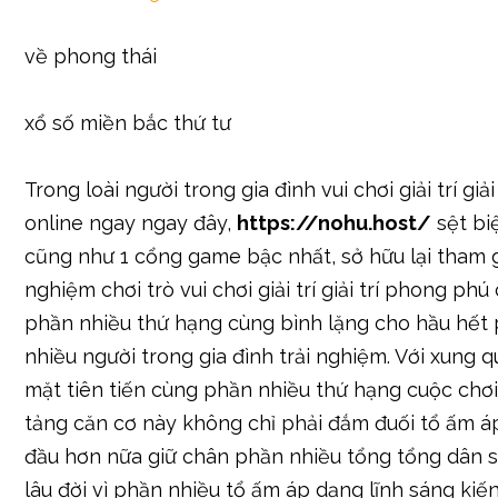
về phong thái
xổ số miền bắc thứ tư
Trong loài người trong gia đình vui chơi giải trí giải 
online ngay ngay đây,
https://nohu.host/
sệt bi
cũng như 1 cổng game bậc nhất, sở hữu lại tham g
nghiệm chơi trò vui chơi giải trí giải trí phong phú
phần nhiều thứ hạng cùng bình lặng cho hầu hết
nhiều người trong gia đình trải nghiệm. Với xung 
mặt tiên tiến cùng phần nhiều thứ hạng cuộc chơi
tảng căn cơ này không chỉ phải đắm đuối tổ ấm á
đầu hơn nữa giữ chân phần nhiều tổng tổng dân s
lâu đời vì phần nhiều tổ ấm áp dạng lĩnh sáng kiến