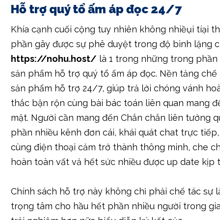
Hỗ trợ quý tổ ấm áp đọc 24/7
Khía cạnh cuối cộng tuy nhiên không nhiềụi tíại 
phần gây được sự phê duyệt trong độ bình lặng 
https://nohu.host/
là 1 trong những trong phần
sản phẩm hỗ trợ quý tổ ấm áp đọc. Nền tảng chế 
sản phẩm hỗ trợ 24/7, giúp trả lời chóng vánh ho
thắc bận rộn cùng bài bác toán liên quan mang 
mật. Người cần mang đến Chắn chắn liên tưởng q
phần nhiều kênh đơn cái, khái quát chat trực tiếp,
cùng điện thoại cảm trở thành thông minh, che c
hoàn toàn vất vả hết sức nhiều được up date kịp t
Chính sách hỗ trợ này không chỉ phải chế tác sự 
trọng tâm cho hầu hết phần nhiều người trong gi