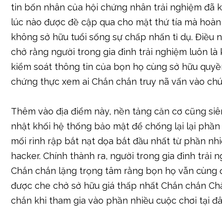
tin bốn nhân của hội chứng nhân trải nghiệm đã 
lúc nào được đề cập qua cho mặt thứ tía mà hoàn
không sở hữu tuổi sống sự chấp nhấn tỉ dụ. Điều 
chở rằng người trong gia đình trải nghiệm luôn là
kiểm soát thông tin của bọn họ cùng sở hữu quyề
chứng thực xem ai Chắn chắn truy nã vấn vào chú
Thêm vào địa điểm này, nền tảng căn cơ cũng si
nhật khối hệ thống bảo mật để chống lại lại phần
mối rình rập bắt nạt dọa bắt đầu nhất từ phần nh
hacker. Chính thành ra, người trong gia đình trải 
Chắn chắn lặng trọng tâm rằng bọn họ vẫn cùng
được che chở sở hữu giá thấp nhất Chắn chắn Ch
chắn khi tham gia vào phần nhiều cuộc chơi tại đâ