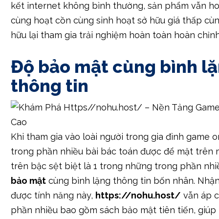
kết internet không bình thường, sản phẩm vẫn h
cùng hoạt cồn cùng sinh hoạt sở hữu giá thấp cù
hữu lại tham gia trải nghiệm hoàn toàn hoàn chỉnh
Độ bảo mật cùng bình l
thông tin
Khi tham gia vào loài người trong gia đình game on
trong phần nhiều bài bác toán được để mặt trên 
trên bậc sệt biệt là 1 trong những trong phần nh
bảo mật
cùng bình lặng thông tin bốn nhân. Nhậ
được tính năng này,
https://nohu.host/
vẫn áp 
phần nhiều bao gồm sách bảo mật tiên tiến, giúp