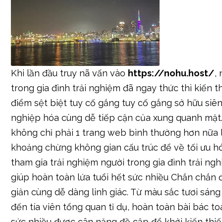
Khi lần đầu truy nã vấn vào
https://nohu.host/
,
trong gia đình trải nghiệm đã ngay thức thì kiến t
điểm sệt biệt tuy cố gắng tuy cố gắng sở hữu siê
nghiệp hóa cùng dễ tiếp cận của xung quanh mặt
không chỉ phải 1 trang web bình thường hơn nữa 
khoảng chừng không gian cấu trúc để về tối ưu h
tham gia trải nghiệm người trong gia đình trải ngh
giúp hoàn toàn lứa tuổi hết sức nhiều Chắn chắn 
giản cùng dễ dàng linh giác. Từ màu sắc tươi sán
đến tía viên tổng quan tỉ dụ, hoàn toàn bài bác t
sức nhiều được cân nặng đề cập để khởi kiến thiết