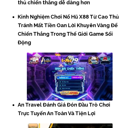
thủ chiến thắng dễ dàng hơn
Kinh Nghiệm Chơi Nổ Hũ X88 Từ Cao Thủ
Tránh Mất Tiền Oan Lời Khuyên Vàng Để
Chiến Thắng Trong Thế Giới Game Sổi
Động
An Travel Đánh Giá Đón Đầu Trò Chơi
Trực Tuyến An Toàn Và Tiện Lợi