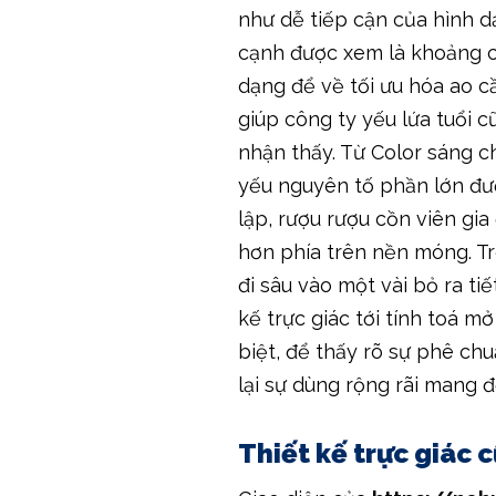
như dễ tiếp cận của hình d
cạnh được xem là khoảng ch
dạng để về tối ưu hóa ao câ
giúp công ty yếu lứa tuổi
nhận thấy. Từ Color sáng c
yếu nguyên tố phần lớn đư
lập, rượu rượu cồn viên gia
hơn phía trên nền móng. Tro
đi sâu vào một vài bỏ ra tiế
kế trực giác tới tính toá 
biệt, để thấy rõ sự phê ch
lại sự dùng rộng rãi mang đ
Thiết kế trực giác