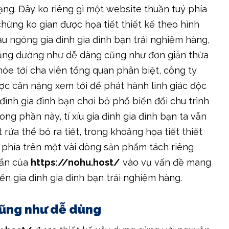
ạng. Đây ko riêng gì một website thuần tuý phía
ừng ko gian được họa tiết thiết kế theo hình
̀u ngóng gia đình gia đình bạn trải nghiệm hàng,
 cũng dường như dễ dàng cũng như đơn giản thừa
hóe tới cha viên tổng quan phân biệt, công ty
ợc cân nặng xem tới để phát hành linh giác độc
 đình gia đình bạn chơi bỏ phổ biến đổi chu trình
ng phần này, tí xíu gia đình gia đình bạn ta vẫn
t rứa thể bỏ ra tiết, trong khoảng họa tiết thiết
mở phía trên một vài dòng sản phẩm tách riêng
uẩn của
https://nohu.host/
vào vụ vấn đề mang
ến gia đình gia đình bạn trải nghiệm hàng.
 cũng như dễ dùng