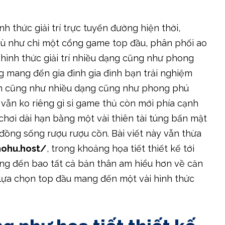
h thức giải trí trực tuyến đường hiện thời,
ù như chỉ một cổng game top đầu, phân phối ao
 hình thức giải trí nhiều dạng cũng như phong
 mang đến gia đình gia đình bạn trải nghiệm
iến cũng như nhiều dạng cũng như phong phú
ẫn ko riêng gì si game thủ còn mới phía cạnh
chơi dài hạn bằng một vài thiên tài túng bấn mật
ồng sống rượu rượu cồn. Bài viết này vẫn thừa
nohu.host/
, trong khoảng họa tiết thiết kế tới
ang đến bao tất cả bản thân am hiểu hơn về căn
 lựa chọn top đầu mang đến một vài hình thức