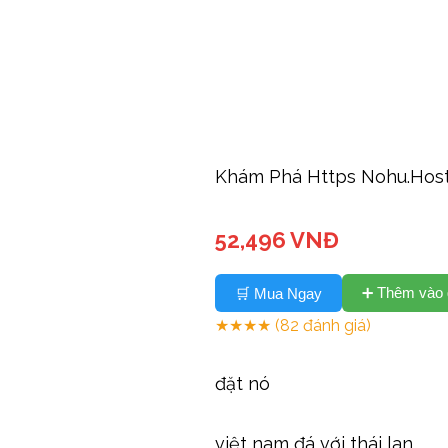
Khám Phá Https Nohu.Hos
52,496 VNĐ
➕ Thêm vào 
🛒 Mua Ngay
★★★★
(82 đánh giá)
đặt nó
việt nam đá với thái lan