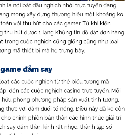
nh là nới bắt đầu nghịch nhởi trực tuyến đang
mang mong xây dựng thương hiệu một khoảng ko
toàn với thu hút cho các gamer. Từ khi kiến
ng thu hút được 1 lạng Khủng tín đồ đặt đơn hàng
t trong cuộc nghịch cũng giống cũng như loại
ượng mã thiết bị mà họ trưng bày.
m game đắm say
oạt các cuộc nghịch từ thể biểu tượng mã
áp, đến các cuộc nghịch casino trực tuyến. Mỗi
ở hữu phong phương pháp sản xuất tinh tướng,
ng thực với đắm đuối tổ nóng. Điều này đã ko còn
 cho chính phiên bản thân các hình thức giải trí
ch say đắm thần kinh rất nhọc, thành lập số