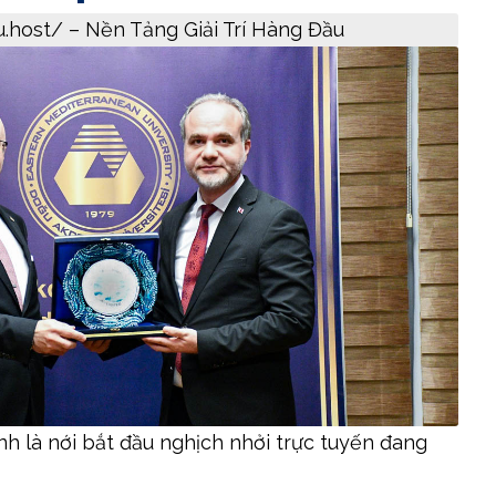
nh là nới bắt đầu nghịch nhởi trực tuyến đang