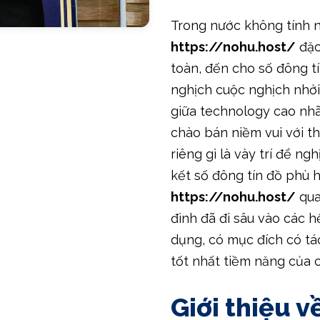
Trong nước không tính n
https://nohu.host/
đặc
toàn, đến cho số đông t
nghịch cuộc nghịch nhởi
giữa technology cao nhã
chào bán niềm vui với t
riêng gì là vày trí để n
kết số đông tín đồ phù h
https://nohu.host/
qua 
đình đã đi sâu vào các 
dụng, có mục đích có tá
tốt nhất tiềm năng của 
Giới thiệu 