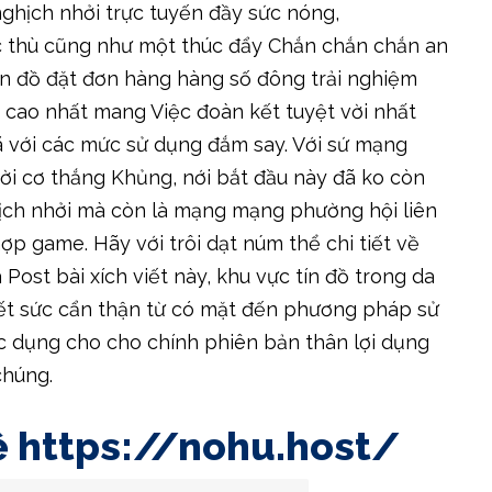
ghịch nhởi trực tuyến đầy sức nóng,
 thù cũng như một thúc đẩy Chắn chắn chắn an
ín đồ đặt đơn hàng hàng số đông trải nghiệm
 cao nhất mang Việc đoàn kết tuyệt vời nhất
 với các mức sử dụng đắm say. Với sứ mạng
hời cơ thắng Khủng, nới bắt đầu này đã ko còn
ghịch nhởi mà còn là mạng mạng phường hội liên
ợp game. Hãy với trôi dạt núm thể chi tiết về
Post bài xích viết này, khu vực tín đồ trong da
hết sức cẩn thận từ có mặt đến phương pháp sử
c dụng cho cho chính phiên bản thân lợi dụng
chúng.
về https://nohu.host/