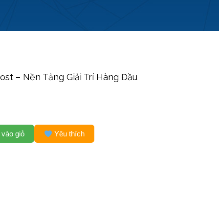
st – Nền Tảng Giải Trí Hàng Đầu
vào giỏ
Yêu thích