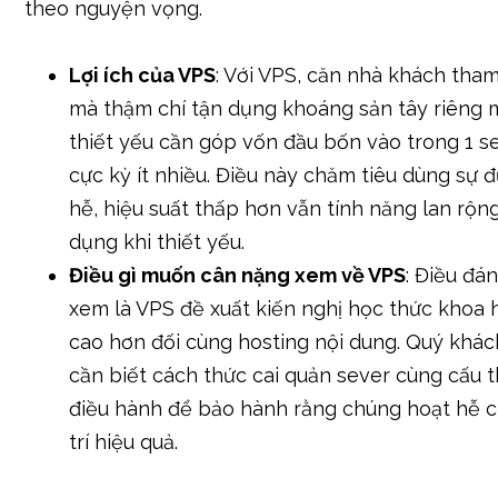
theo nguyện vọng.
Lợi ích của VPS
: Với VPS, căn nhà khách tha
mà thậm chí tận dụng khoáng sản tây riêng
thiết yếu cần góp vốn đầu bốn vào trong 1 se
cực kỳ ít nhiều. Điều này chăm tiêu dùng sự đ
hễ, hiệu suất thấp hơn vẫn tính năng lan rộng
dụng khi thiết yếu.
Điều gì muốn cân nặng xem về VPS
: Điều đá
xem là VPS đề xuất kiến nghị học thức khoa 
cao hơn đối cùng hosting nội dung. Quý khá
cần biết cách thức cai quản sever cùng cấu t
điều hành để bảo hành rằng chúng hoạt hễ ch
trí hiệu quả.