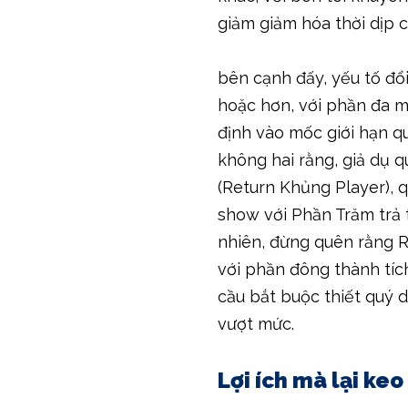
giảm giảm hóa thời dịp c
bên cạnh đấy, yếu tố đ
hoặc hơn, với phần đa 
định vào mốc giới hạn q
không hai rằng, giả dụ 
(Return Khủng Player), 
show với Phần Trăm trả 
nhiên, đừng quên rằng R
với phần đông thành tích
cầu bắt buộc thiết quý 
vượt mức.
Lợi ích mà lại keo