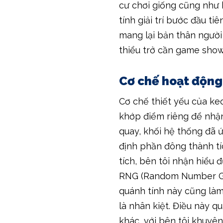
cư chơi giống cũng như 
tính giải trí bước đầu ti
mang lại bản thân người 
thiểu trở cần game sho
Cơ chế hoạt động
Cơ chế thiết yếu của ke
khớp điểm riêng để nhận
quay, khối hệ thống đã 
định phần đông thành tí
tích, bên tôi nhận hiểu
RNG (Random Number Gene
quánh tính này cũng là
là nhân kiệt. Điều này 
khác, với bên tôi khuyên