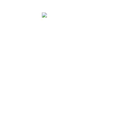
KHÁM PHÁ KEO 