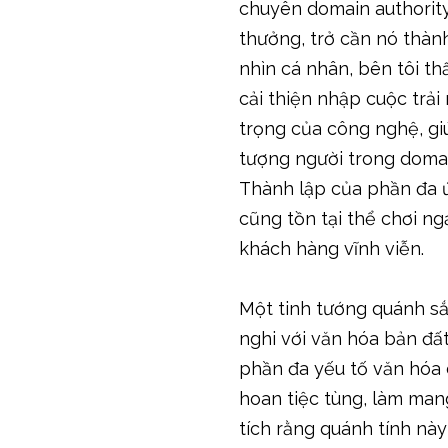
chuyên domain authority
thưởng, trở cần nó thàn
nhìn cá nhân, bên tôi th
cải thiện nhập cuộc trả
trọng của công nghệ, g
tượng người trong domain
Thành lập của phần đa 
cũng tồn tại thể chơi ngạ
khách hàng vĩnh viễn.
Một tinh tướng quánh sắ
nghi với văn hóa bản đấ
phần đa yếu tố văn hóa 
hoan tiệc tùng, làm mang
tích rằng quánh tính nà