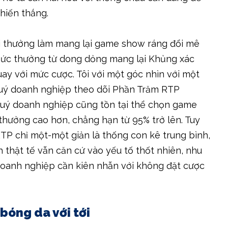
hiến thắng.
ổi thưởng làm mang lại game show ráng đổi mê
mức thưởng từ dong dỏng mang lại Khủng xác
uay với mức cược. Tôi với một góc nhìn với một
quý doanh nghiệp theo dõi Phần Trăm RTP
quý doanh nghiệp cũng tồn tại thể chọn game
thưởng cao hơn, chẳng hạn từ 95% trở lên. Tuy
TP chỉ một-một giản là thống con kê trung bình,
 thật tế vẫn căn cứ vào yếu tố thốt nhiên, nhu
doanh nghiệp cần kiên nhẫn với không đặt cược
 bóng da với tới