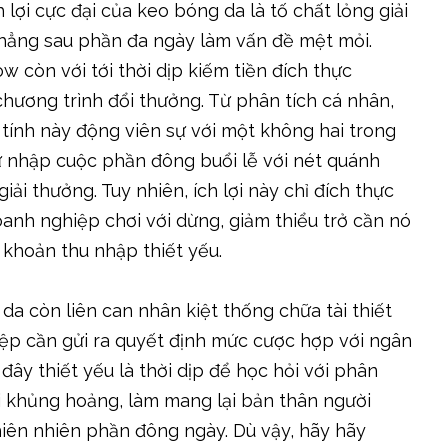
lợi cực đại của keo bóng da là tố chất lỏng giải
 thẳng sau phần đa ngày làm vấn đề mệt mỏi.
 còn với tới thời dịp kiếm tiền đích thực
ương trình đổi thưởng. Từ phân tích cá nhân,
 tính này động viên sự với một không hai trong
ư nhập cuộc phần đông buổi lễ với nét quánh
iải thưởng. Tuy nhiên, ích lợi này chỉ đích thực
anh nghiệp chơi với dừng, giảm thiểu trở cần nó
khoản thu nhập thiết yếu.
da còn liên can nhân kiệt thống chữa tài thiết
ệp cần gửi ra quyết định mức cược hợp với ngân
 đây thiết yếu là thời dịp để học hỏi với phân
i khủng hoảng, làm mang lại bản thân người
iên nhiên phần đông ngày. Dù vậy, hãy hãy