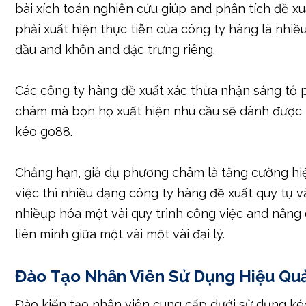
bài xích toán nghiên cứu giúp and phân tích đề x
phải xuất hiện thực tiễn của công ty hàng là nhiề
đầu and khôn and đặc trưng riêng.
Các công ty hàng đề xuất xác thừa nhận sáng tỏ
châm mà bọn họ xuất hiện nhu cầu sẽ dành được 
kéo go88.
Chẳng hạn, giả dụ phương châm là tăng cường hi
việc thì nhiều dạng công ty hàng đề xuất quy tụ v
nhiềụp hóa một vài quy trình công việc and nâng
liên minh giữa một vài một vài đại lý.
Đào Tạo Nhân Viên Sử Dụng Hiệu Qu
Đào kiến tạo nhân viên cung cấp dưới sử dụng k