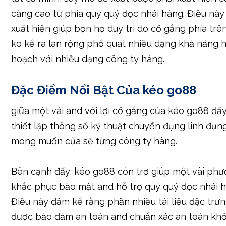
càng cao từ phía quý quý đọc nhái hàng. Điều này
xuất hiện giúp bọn họ duy trì do cố gắng phía trê
ko kể ra lan rộng phổ quát nhiều dạng khả năng h
hoạch với nhiều dạng công ty hàng.
Đặc Điểm Nổi Bật Của kéo go88
giữa một vài and với lợi cố gắng của kéo go88 đấy
thiết lập thông số kỹ thuật chuyển đụng linh đụng
mong muốn của sẽ từng công ty hàng.
Bên cạnh đấy, kéo go88 còn trợ giúp một vài ph
khắc phục bảo mật and hỗ trợ quý quý đọc nhái h
Điều này đảm kể rằng phần nhiều tài liệu đặc trưn
được bảo đảm an toàn and chuẩn xác an toàn khỏ