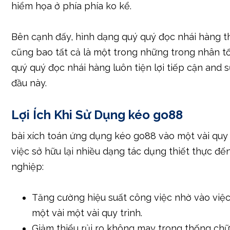
hiểm họa ở phía phía ko kể.
Bên cạnh đấy, hình dạng quý quý đọc nhái hàng 
cũng bao tất cả là một trong những trong nhân t
quý quý đọc nhái hàng luôn tiện lợi tiếp cận and 
đầu này.
Lợi Ích Khi Sử Dụng kéo go88
bài xích toán ứng dụng kéo go88 vào một vài quy
việc sở hữu lại nhiều dạng tác dụng thiết thực đ
nghiệp:
Tăng cường hiệu suất công việc nhờ vào việ
một vài một vài quy trình.
Giảm thiểu rủi ro không may trong thống chữa