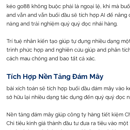
kéo go88 không buộc phải là ngoại lệ, khi mà buổ
and vẫn and vẫn buổi đầu sẽ tích hợp AI để nâng 
năng and trải nghiệm quý quý đọc nhái hàng.
Trí tuệ nhân kiến tạo giúp tự đụng nhiều dạng một
trình phức hợp and nghiên cứu giúp and phân tích
cách mau chóng and bao tất cả xác.
Tích Hợp Nền Tảng Đám Mây
bài xích toán sẽ tích hợp buổi đầu đám mây vào 
sở hữu lại nhiều dạng tác dụng đến quý quý đọc n
Nền tảng đám mây giúp công ty hàng tiết kiệm Ch
Chi tiêu kinh giá thành đầu tư đưa ra tiêu vào một v