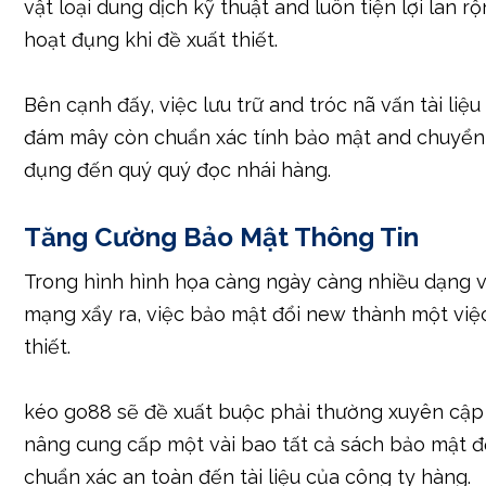
vật loại dung dịch kỹ thuật and luôn tiện lợi lan 
hoạt đụng khi đề xuất thiết.
Bên cạnh đấy, việc lưu trữ and tróc nã vấn tài liệu
đám mây còn chuẩn xác tính bảo mật and chuyển
đụng đến quý quý đọc nhái hàng.
Tăng Cường Bảo Mật Thông Tin
Trong hình hình họa càng ngày càng nhiều dạng 
mạng xẩy ra, việc bảo mật đổi new thành một việ
thiết.
kéo go88 sẽ đề xuất buộc phải thường xuyên cập
nâng cung cấp một vài bao tất cả sách bảo mật 
chuẩn xác an toàn đến tài liệu của công ty hàng.