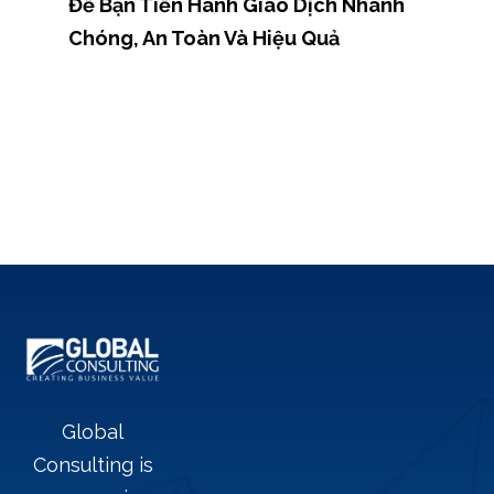
Để Bạn Tiến Hành Giao Dịch Nhanh
Chóng, An Toàn Và Hiệu Quả
Global
Consulting is