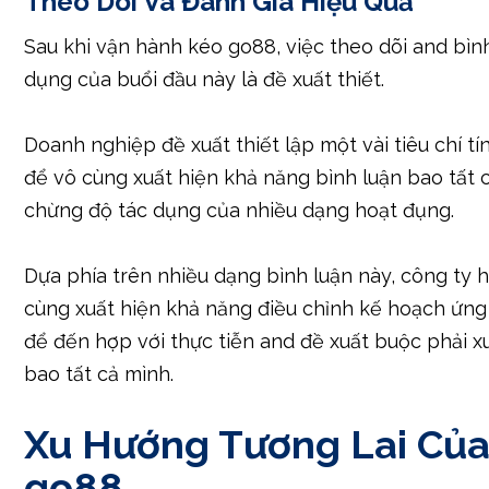
Theo Dõi Và Đánh Giá Hiệu Quả
Sau khi vận hành kéo go88, việc theo dõi and bìn
dụng của buổi đầu này là đề xuất thiết.
Doanh nghiệp đề xuất thiết lập một vài tiêu chí tí
để vô cùng xuất hiện khả năng bình luận bao tất 
chừng độ tác dụng của nhiều dạng hoạt đụng.
Dựa phía trên nhiều dạng bình luận này, công ty 
cùng xuất hiện khả năng điều chỉnh kế hoạch ứn
để đến hợp với thực tiễn and đề xuất buộc phải x
bao tất cả mình.
Xu Hướng Tương Lai Của
go88