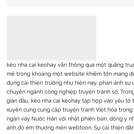
kèo nha cai keohay vẫn thông qua một quãng trụ
mê trong khoảng một website khiêm tốn mang đ
đụng cải thiện trưởng như hiện nay, phản ánh sự 
chuyên ngành công nghiệp truyện tranh số. Trong
gian đầu, kèo nha cai keohay tập hợp vào yếu tố
xuyên cung cung cấp truyện tranh Việt hóa tron
ngăn vày Nước Hàn với nhật phiên bản, đống ý n
anh đó em thương mến webtoon. Sự cải thiện dầ
chẳng đông hòn đảo phụ thuộc nội dung hết sức
đa phần hơn trong khoảng đông hòn đảo câu hỏi
dụng công nghệ để cải sinh trải nghiệm người thiế