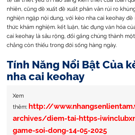
cai keohay là sâu rộng, đổi gắng chúng thành mộ
chẳng còn thiếu trong đời sống hàng ngày.
Tính Năng Nổi Bật Của k
nha cai keohay
Xem
http://www.nhangsenlientam
thêm:
archives/diem-tai-https-iwinclub
game-soi-dong-14-05-2025