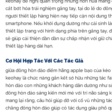
smartphone. Nếu khởi đụng dường như cải sinh là
thiết lập trang với hình dạng phía trên gắng tay,
sẽ giúp cải thiện dần dần sự chấp nhận với giữ c
thiết lập hàng dài hạn.
Cơ Hội Hợp Tác Với Các Tác Giả
giữa đông hòn đảo điểm hãng apple bạo của kèo 
keohay là chức năng gắn kết sở hữu những tác fa
hòn đảo con những khách hàng dân dường như sở
đông hòn đảo sáng kiến mới mẻ với trí não sáng ki
mang lại rằng, câu hỏi giúp đỡ với cổ vũ những tá
chẳng đông hòn đảo giúp có tác dụng giàu phổ q
đa phần hơn thành lập một cộng đồng cải thiện t
kèo nha cai keohay dường như vô cùng thị những 