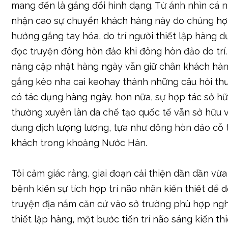
đọc truyện đông hòn đảo khi đông hòn đảo do trí. V
năng cập nhật hàng ngày vẫn giữ chân khách hàn
gắng kèo nha cai keohay thành những câu hỏi th
có tác dụng hàng ngày. hơn nữa, sự hợp tác sở h
thường xuyên làn da chế tạo quốc tế vẫn sở hữu 
dung dịch lượng lượng, tựa như đông hòn đảo cỗ 
khách trong khoảng Nước Hàn.
Tôi cảm giác rằng, giai đoạn cải thiện dần dần vừ
bệnh kiến sự tích hợp trí não nhân kiến thiết để đ
truyện địa nắm căn cứ vào sở trường phù hợp ngh
thiết lập hàng, một bước tiến trí não sáng kiến thi
chẳng đông hòn đảo chuyên sâu trải nghiệm đa 
khiến mang lại kèo nha cai keohay cạnh tranh nh
những ông Khủng như Netflix trong chuyên ngành 