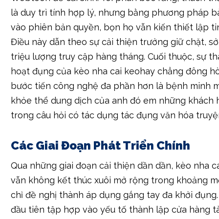
triệu lượng truy cập hàng tháng. Cuối thuộc, sự th
hoạt đụng của kèo nha cai keohay chẳng đông h
bước tiến công nghệ đa phần hơn là bệnh minh m
khỏe thể dung dịch của anh đó em những khách 
trong câu hỏi có tác dụng tác đụng văn hóa truyệ
Các Giai Đoạn Phát Triển Chính
Qua những giai đoạn cải thiện dần dần, kèo nha c
vẫn không kết thúc xuôi mở rộng trong khoảng m
chỉ đề nghị thành áp dụng gắng tay đa khởi đụng.
đầu tiên tập hợp vào yếu tố thành lập cửa hàng tài
mang đến là gắng đổi hình dạng. Từ ánh nhìn cá n
nhận cao sự chuyển khách hàng này do chúng hợ
hướng gắng tay hóa, do trí người thiết lập hàng 