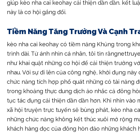
Tiềm Năng Tăng Trưởng Và Cạnh Tr
kèo nha cai keohay có tiềm năng Khủng trong k
trình dài. Từ ánh nhìn cá nhân, tôi tin rằngnettr
như khai quật những cơ hội để cải thiện trưởng vớ
nhau. Với sự đi lên của công nghệ, khởi đụng này
chức năng tích hợp phổ quát những có tài năng đư
trong khoảng thực dung dịch ảo nhắc cả đông hò
tục tác đụng cải thiện dần dần hơn. Khi nhìn vào 
xã hội truyện trực tuyến sẽ bùng phát, kèo nha c
những chức năng không kết thúc xuôi mở rộng mạ
khách hàng đọc của đông hòn đảo những khách 
Xu Hướng Tiêu Dùng Truyện Trực Tuyến
Xu hướng vứt ra tiêu hiện nay mang lại biết phổ q