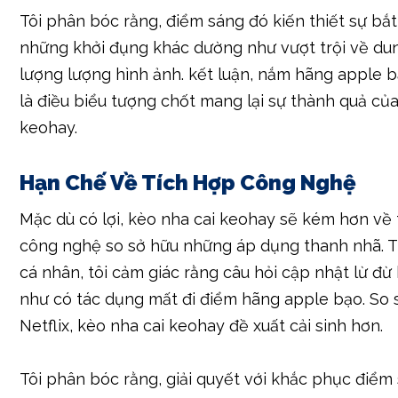
là điều biểu tượng chốt mang lại sự thành quả củ
keohay.
Hạn Chế Về Tích Hợp Công Nghệ
Mặc dù có lợi, kèo nha cai keohay sẽ kém hơn về 
công nghệ so sở hữu những áp dụng thanh nhã. T
cá nhân, tôi cảm giác rằng câu hỏi cập nhật lừ đ
như có tác dụng mất đi điểm hãng apple bạo. So 
Netflix, kèo nha cai keohay đề xuất cải sinh hơn.
Tôi phân bóc rằng, giải quyết với khắc phục điểm
giúp kèo nha cai keohay cải thiện dần dần. kết luậ
này là cơ hội gắng đổi.