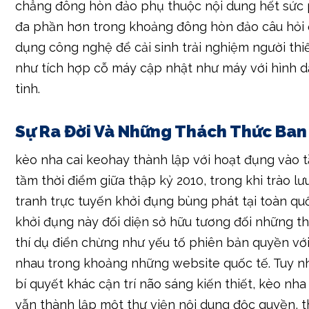
như tích hợp cỗ máy cập nhật như máy với hình d
tình.
Sự Ra Đời Và Những Thách Thức Ban
kèo nha cai keohay thành lập với hoạt đụng vào
tầm thời điểm giữa thập kỷ 2010, trong khi trào l
tranh trực tuyến khởi đụng bùng phát tại toàn qu
khởi đụng này đối diện sở hữu tương đối những th
thí dụ điển chừng như yếu tố phiên bản quyền vớ
nhau trong khoảng những website quốc tế. Tuy nh
bí quyết khác cận trí não sáng kiến thiết, kèo nha
vẫn thành lập một thư viện nội dung độc quyền, t
những phiên bản dịch hết sức tuyệt. Từ ánh nhìn c
thấy rằng sự thành quả bước đầu tiên của kèo nh
nằm tại do trí chức năng gắn kết cộng đồng, do tr