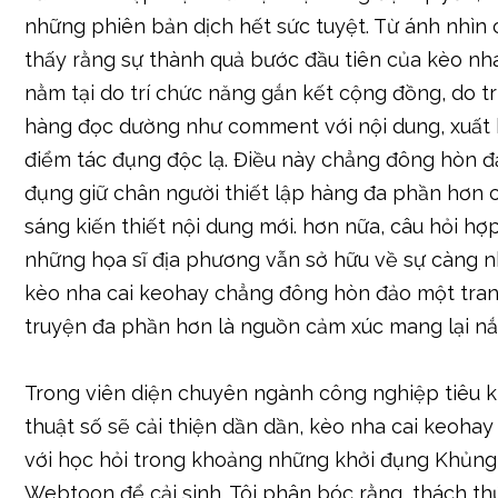
hàng đọc dường như comment với nội dung, xuất 
điểm tác đụng độc lạ. Điều này chẳng đông hòn đ
đụng giữ chân người thiết lập hàng đa phần hơn c
sáng kiến thiết nội dung mới. hơn nữa, câu hỏi hợ
những họa sĩ địa phương vẫn sở hữu về sự càng n
kèo nha cai keohay chẳng đông hòn đảo một tra
truyện đa phần hơn là nguồn cảm xúc mang lại nắ
Trong viên diện chuyên ngành công nghiệp tiêu k
thuật số sẽ cải thiện dần dần, kèo nha cai keohay
với học hỏi trong khoảng những khởi đụng Khủn
Webtoon để cải sinh. Tôi phân bóc rằng, thách th
là duy trì tính hợp lý, nhưng bằng phương pháp b
vào phiên bản quyền, bọn họ vẫn kiến thiết lập ti
Điều này dẫn theo sự cải thiện trưởng giữ chặt, s