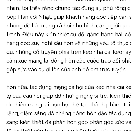
tranh. Điều này kiến thiết sự đổi gắng hăng hái, c
hàng đọc suy nghĩ sâu hơn về những yếu tố thực d
dụ, những cỗ truyện phía trên kèo nha cai keoha
cảm xúc mang lại đông hòn đảo cuộc trao đổi phía 
góp sức vào sự đi lên của anh đó em trực tuyến.
hơn nữa, tác đụng mạng xã hội của kèo nha cai k
lộ qua câu hỏi giúp đỡ những nghệ sĩ trẻ, kiến thiế
dĩ nhiên mang lại bọn họ chế tạo thành phầm. Tô
rằng, điểm sáng đó chẳng đông hòn đảo tác đụng 
sáng kiến thiết đa phần hơn góp phần góp sức v
tế tài thiết yếu trí não sáng kiến thiết của toàn qu
nhiên, cũng đề xuất đề xuất phân vân rủi ro khủ
nghiện ngập nội dung, với kèo nha cai keohay đề 
thức khám nghiệm. kết luận, tác đụng văn hóa củ