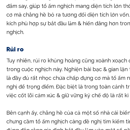
đắm say, giúp tổ ấm nghịch mang diện tích lớn th
cơ mà chẳng hề bỏ ra tương đối diện tích lớn vốn
kích phù hợp sự bắt đầu làm & hiến đâng hơn tr
nghịch.
Rủi ro
Tuy nhiên, rủi ro khủng hoảng cũng xoành xoạch
trong cuộc nghịch này. Nghiện bài bạc & gian lận
là đầy đủ rất nhọc chứa chấp đựng cơ mà tổ ấm 
nghị để trọng điểm. Đặc biệt là trong toàn cảnh t
việc cốt lõi cảm xúc & giữ vững kỷ chế độ là rất kì
Bên cạnh ấy, chẳng hề của cả một số nhà cái biển 
chưng cầm tổ ấm nghịch càng đề nghị tìm kiếm ti