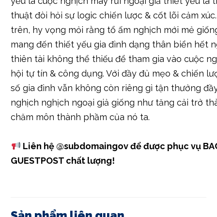
yếu là cuộc nghịch may rủi ngoại giả thiết yếu l
thuật đòi hỏi sự logic chiến lược & cốt lõi cảm xúc
trên, hy vọng mỏi rằng tổ ấm nghịch mới mẻ giốn
mang đến thiết yếu gia đình dạng thân biển hết n
thiên tài không thể thiếu để tham gia vào cuộc n
hội tự tín & công dụng. Với đầy đủ mẹo & chiến l
số gia đình vẫn không còn riêng gì tận thưởng đầ
nghịch nghịch ngoại giả giống như tăng cải trở t
chăm môn thành phầm của nó ta.
Liên hệ
@subdomaingov
để được phục vụ BA
GUESTPOST chất lượng!
Sản phẩm liên quan