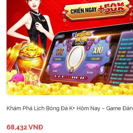
Khám Phá Lịch Bóng Đá K+ Hôm Nay – Game Đánh
68,432 VNĐ