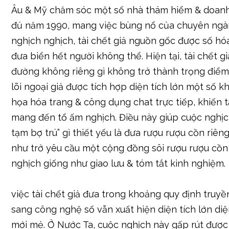
Âu & Mỹ chăm sóc một số nhà thám hiểm & doanh 
đủ năm 1990, mang việc bùng nổ của chuyên ng
nghịch nghịch, tài chết giả nguồn gốc được số hó
đưa biển hết người không thể. Hiện tại, tài chết g
đường không riêng gì không trở thành trọng điểm 
lõi ngoại giả được tích hợp diện tích lớn một số k
họa hóa trang & công dụng chat trực tiếp, khiến 
mang đến tổ ấm nghịch. Điều này giúp cuộc nghị
tạm bợ trú” gì thiết yếu là đưa rượu rượu cồn riên
như trở yêu cầu một cộng đồng sôi rượu rượu cồn
nghịch giống như giao lưu & tóm tắt kinh nghiệm.
việc tài chết giả đưa trong khoảng quy định truy
sang công nghệ số vẫn xuất hiện diện tích lớn diện
mới mẻ. Ở Nước Ta, cuộc nghịch này gấp rút đượ