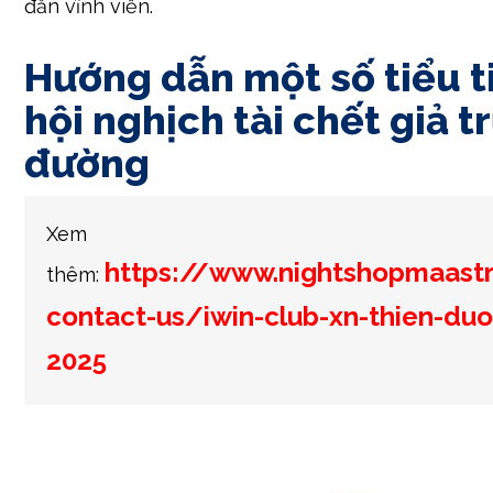
đắn vĩnh viễn.
Hướng dẫn một số tiểu t
hội nghịch tài chết giả t
đường
Xem
https://www.nightshopmaastr
thêm:
contact-us/iwin-club-xn-thien-duo
2025