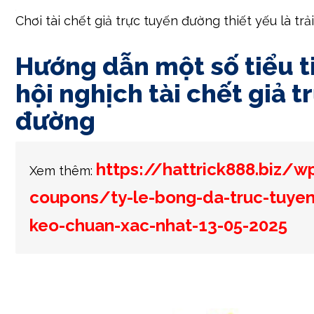
Chơi tài chết giả trực tuyến đường thiết yếu là trả
Hướng dẫn một số tiểu t
hội nghịch tài chết giả t
đường
https://hattrick888.biz/w
Xem thêm:
coupons/ty-le-bong-da-truc-tuyen-
keo-chuan-xac-nhat-13-05-2025