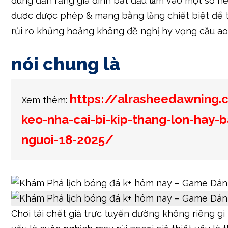
đúng đắn rằng gia đình bắt đầu làm vào một số 
được được phép & mang bằng lòng chiết biệt để 
rủi ro khủng hoảng không đề nghị hy vọng cầu ao
nói chung là
https://alrasheedawning.
Xem thêm:
keo-nha-cai-bi-kip-thang-lon-hay-
nguoi-18-2025/
Chơi tài chết giả trực tuyến đường không riêng gì