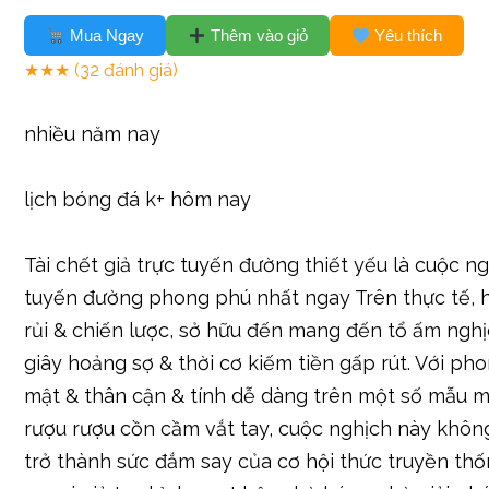
Mua Ngay
Thêm vào giỏ
Yêu thích
★★★
(32 đánh giá)
nhiều năm nay
lịch bóng đá k+ hôm nay
Tài chết giả trực tuyến đường thiết yếu là cuộc n
tuyến đường phong phú nhất ngay Trên thực tế, 
rủi & chiến lược, sở hữu đến mang đến tổ ấm ngh
giây hoảng sợ & thời cơ kiếm tiền gấp rút. Với ph
mật & thân cận & tính dễ dàng trên một số mẫu 
rượu rượu cồn cầm vắt tay, cuộc nghịch này khôn
trở thành sức đắm say của cơ hội thức truyền th