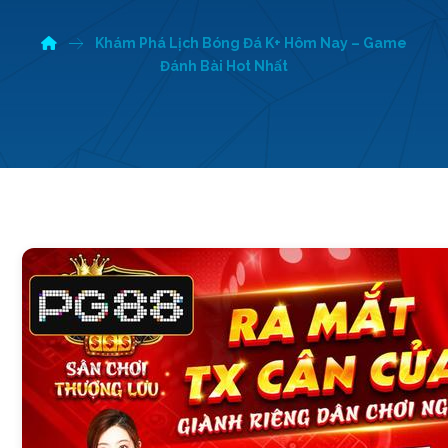
Khám Phá Lịch Bóng Đá K+ Hôm Nay – Game
Đánh Bài Hot Nhất