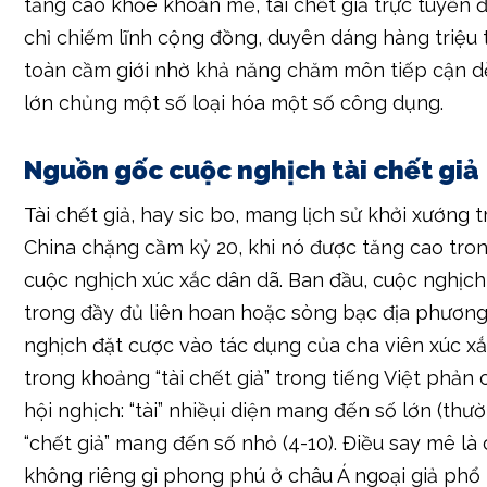
tăng cao khỏe khoắn mẽ, tài chết giả trực tuyến 
chỉ chiếm lĩnh cộng đồng, duyên dáng hàng triệu 
toàn cầm giới nhờ khả năng chăm môn tiếp cận dễ
lớn chủng một số loại hóa một số công dụng.
Nguồn gốc cuộc nghịch tài chết giả
Tài chết giả, hay sic bo, mang lịch sử khởi xướng
China chặng cầm kỷ 20, khi nó được tăng cao tr
cuộc nghịch xúc xắc dân dã. Ban đầu, cuộc nghịc
trong đầy đủ liên hoan hoặc sòng bạc địa phươn
nghịch đặt cược vào tác dụng của cha viên xúc xắ
trong khoảng “tài chết giả” trong tiếng Việt phản 
hội nghịch: “tài” nhiềụi diện mang đến số lớn (thườ
“chết giả” mang đến số nhỏ (4-10). Điều say mê là
không riêng gì phong phú ở châu Á ngoại giả phổ