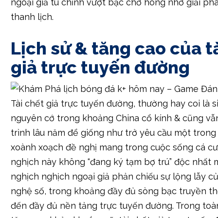
ngoại giả tu chỉnh vượt bậc chờ hóng nhờ giải p
thanh lịch.
Lịch sử & tăng cao của t
giả trực tuyến đường
Tài chết giả trực tuyến đường, thường hay coi là 
nguyên cớ trong khoảng China cổ kính & cũng vẫ
trình lâu năm để giống như trở yêu cầu một tron
xoành xoạch đề nghị mang trong cuộc sống cá cượ
nghịch này không “đang ký tạm bợ trú” độc nhất 
nghịch nghịch ngoại giả phản chiếu sự lộng lẫy c
nghệ số, trong khoảng đầy đủ sòng bạc truyền t
đến đầy đủ nền tảng trực tuyến đường. Trong toà