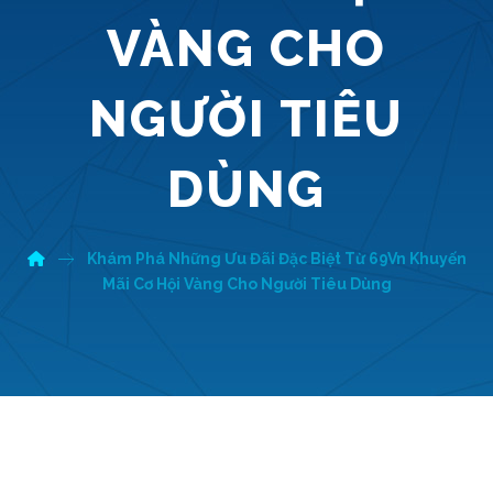
VÀNG CHO
NGƯỜI TIÊU
DÙNG
Khám Phá Những Ưu Đãi Đặc Biệt Từ 69Vn Khuyến
Mãi Cơ Hội Vàng Cho Người Tiêu Dùng