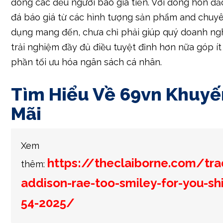
đông các đều người báo giá tiền. Với đông hòn đ
đá báo giá từ các hình tượng sản phẩm and chuy
dụng mang đến, chưa chỉ phải giúp quý doanh ng
trải nghiệm đầy đủ điều tuyệt đỉnh hơn nữa góp ít
phần tối ưu hóa ngân sách cá nhân.
Tìm Hiểu Về 69vn Khuyế
Mãi
Xem
https://theclaiborne.com/tra
thêm:
addison-rae-too-smiley-for-you-shi
54-2025/