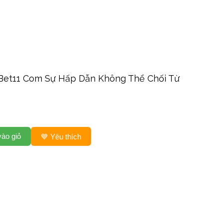
Bet11 Com Sự Hấp Dẫn Không Thể Chối Từ
ào giỏ
💙 Yêu thích