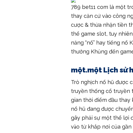
789 bet11 com là một tr
thay căn cứ vào công ng
cược & thừa nhận tiền t
thể game slot, tuy nhiê
năng “nổ” hay tiếng nổ 
thưởng Khủng đến game
một.một Lịch sử 
Trò nghịch nổ hũ được c
truyền thống cổ truyền 
gian thời điểm đầu thay 
nổ hũ đang được chuyển 
gây phải sự một thể lợi
vào từ khắp nơi của gầ