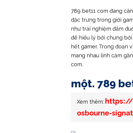
789 bet11 com đang càn
đặc trưng trong giới ga
như trải nghiệm đắm đu
để hiểu lý bởi chưng bở
hết gamer. Trong đoạn vi
mang nhau linh cảm gần
com.
một. 789 be
https:/
Xem thêm:
osbourne-signat