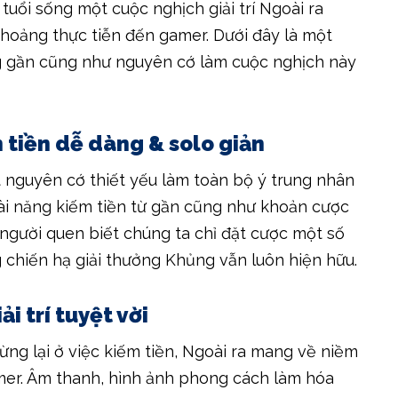
tuổi sống một cuộc nghịch giải trí Ngoài ra
hoảng thực tiễn đến gamer. Dưới đây là một
g gần cũng như nguyên cớ làm cuộc nghịch này
 tiền dễ dàng & solo giản
 nguyên cớ thiết yếu làm toàn bộ ý trung nhân
tài năng kiếm tiền từ gần cũng như khoản cược
 người quen biết chúng ta chỉ đặt cược một số
ng chiến hạ giải thưởng Khủng vẫn luôn hiện hữu.
ải trí tuyệt vời
ừng lại ở việc kiếm tiền, Ngoài ra mang về niềm
mer. Âm thanh, hình ảnh phong cách làm hóa