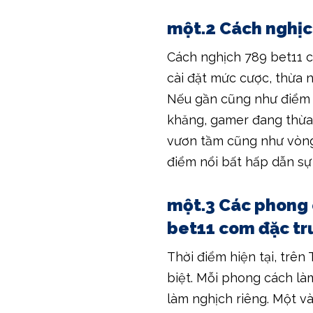
một.2 Cách nghịc
Cách nghịch 789 bet11 c
cài đặt mức cược, thừa 
Nếu gần cũng như điểm 
khăng, gamer đang thừa 
vươn tầm cũng như vòng 
điểm nổi bất hấp dẫn sự
một.3 Các phong
bet11 com đặc tr
Thời điểm hiện tại, trê
biệt. Mỗi phong cách là
làm nghịch riêng. Một v