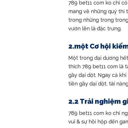
789 bet11 com ko chỉ có 
mang về những quý thi t
trong những trong tron
vươn lên là đặc trưng.
2.một Cơ hội kiếm
Một trong đại dương hết
thích 789 bet11 com là 
gầy dại dột. Ngay cả khi
tiền gầy dại dột, tài nă
2.2 Trải nghiệm gi
789 bet11 com ko chỉ ng
vui & sự hồi hộp đến ga