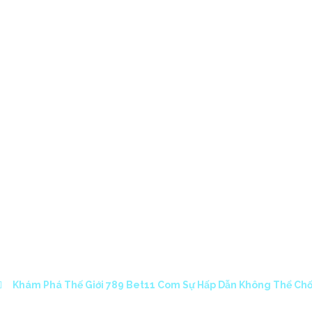
HOME
SERVICES
PROJE
 GIỚI 789 BET11 C
KHÔNG THỂ CHỐI T
Khám Phá Thế Giới 789 Bet11 Com Sự Hấp Dẫn Không Thể Chố