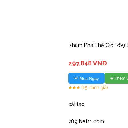
Khám Phá Thế Giới 789 
297,848 VNĐ
➕ Thêm v
🛒 Mua Ngay
★★★
(15 đánh giá)
cải tạo
789 bet11 com