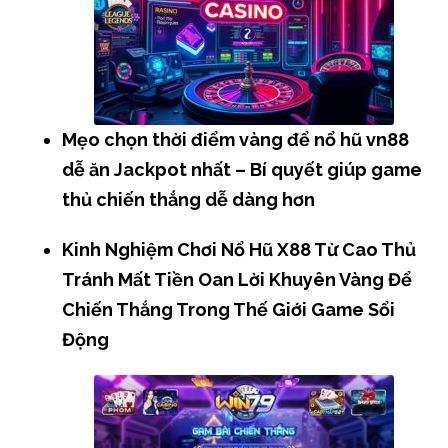
Mẹo chọn thời điểm vàng để nổ hũ vn88
dễ ăn Jackpot nhất – Bí quyết giúp game
thủ chiến thắng dễ dàng hơn
Kinh Nghiệm Chơi Nổ Hũ X88 Từ Cao Thủ
Tránh Mất Tiền Oan Lời Khuyên Vàng Để
Chiến Thắng Trong Thế Giới Game Sổi
Động