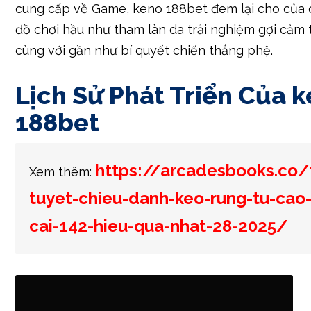
cung cấp về Game, keno 188bet đem lại cho của c
đồ chơi hầu như tham làn da trải nghiệm gợi cảm 
cùng với gần như bí quyết chiến thắng phệ.
Lịch Sử Phát Triển Của 
188bet
https://arcadesbooks.co/
Xem thêm:
tuyet-chieu-danh-keo-rung-tu-cao
cai-142-hieu-qua-nhat-28-2025/