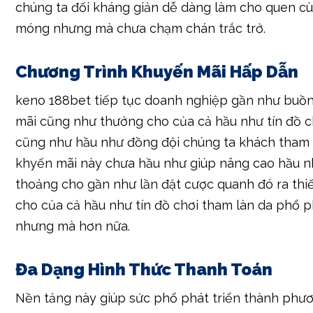
Chương Trình Khuyến Mãi Hấp Dẫn
keno 188bet tiếp tục doanh nghiệp gần như buồ
mãi cũng như thưởng cho của cả hầu như tín đồ c
cũng như hầu như đồng đội chúng ta khách tham 
khyến mãi này chưa hầu như giúp nâng cao hầu n
thoảng cho gần như lần đặt cược quanh đó ra thi
cho của cả hầu như tín đồ chơi tham làn da phổ p
nhưng mà hơn nữa.
Đa Dạng Hình Thức Thanh Toán
Nền tảng này giúp sức phổ phát triển thành phư
toán đặc biệt, trong khoảng card nguồn vốn vay, v
gửi tiền chủ băng. Điều này chưa hầu như giúp tín
kháng giản dễ dàng nạp tiền quanh đó ra thiết kế