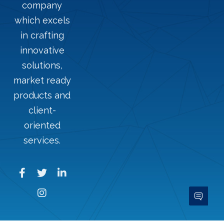
innovative
solutions,
market ready
products and
client-
oriented
services.
© Copyright 2026. All Rights
Privacy Policy
Reserved.