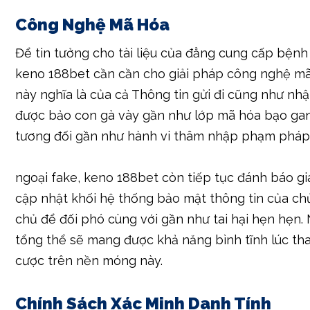
keno 188bet cần cần cho giải pháp công nghệ mã
này nghĩa là của cả Thông tin gửi đi cũng như nh
được bảo con gà vày gần như lớp mã hóa bạo gan,
tương đối gần như hành vi thâm nhập phạm pháp
ngoại fake, keno 188bet còn tiếp tục đánh báo g
cập nhật khối hệ thống bảo mật thông tin của ch
chủ để đối phó cùng với gần như tai hại hẹn hẹn.
tổng thể sẽ mang được khả năng bình tĩnh lúc th
cược trên nền móng này.
Chính Sách Xác Minh Danh Tính
keno 188bet cũng thực hiện trang nghiêm bài xíc
tính danh của đẳng cung cấp bệnh nhân chơi. Đi