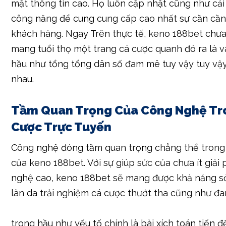
mật thông tin cao. Họ luôn cập nhật cũng như cải
công năng để cung cung cấp cao nhất sự cần cần
khách hàng. Ngay Trên thực tế, keno 188bet chư
mang tuổi thọ một trang cá cược quanh đó ra là 
hầu như tổng tổng dân số đam mê tuy vậy tuy vậy
nhau.
Tầm Quan Trọng Của Công Nghệ Tr
Cược Trực Tuyến
Công nghệ đóng tầm quan trọng chẳng thể trong 
của keno 188bet. Với sự giúp sức của chưa ít giải
nghệ cao, keno 188bet sẽ mang được khả năng sở
làn da trải nghiệm cá cược thướt tha cũng như đ
trong hầu như yếu tố chính là bài xích toán tiến đ