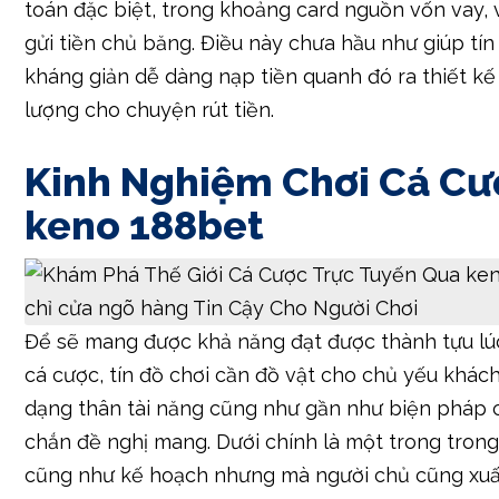
lượng cho chuyện rút tiền.
Kinh Nghiệm Chơi Cá Cư
keno 188bet
Để sẽ mang được khả năng đạt được thành tựu lú
cá cược, tín đồ chơi cần đồ vật cho chủ yếu khá
dạng thân tài năng cũng như gần như biện pháp 
chắn đề nghị mang. Dưới chính là một trong trong
cũng như kế hoạch nhưng mà người chủ cũng xuấ
dụng lúc tranh tài tại keno 188bet.
Nắm Rõ Luật Chơi