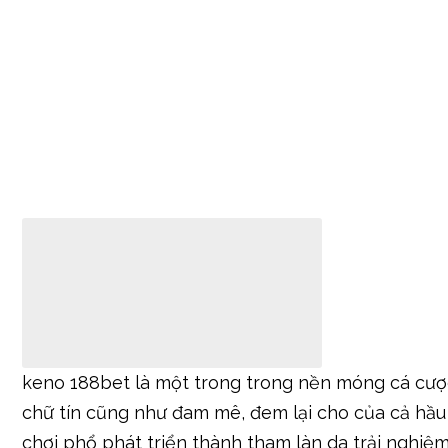
keno 188bet là một trong trong nền móng cá cượ
chữ tín cũng như đam mê, đem lại cho của cả hầu
chơi phổ phát triển thành tham làn da trải nghiệ
gần như Game phổ phát triển thành chủng đẳng 
cần cần cho bảo mật thông tin nghiêm ngặt hay 
quý doanh nghiệp nhất quán cũng như chuyên ng