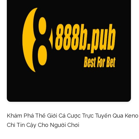
Khám Phá Thế Giới Cá Cược Trực Tuyến Qua Keno
Chỉ Tin Cậy Cho Người Chơi