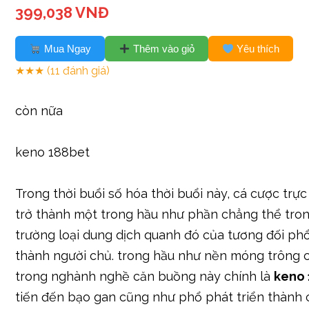
399,038 VNĐ
Mua Ngay
Thêm vào giỏ
Yêu thích
★★★
(11 đánh giá)
còn nữa
keno 188bet
Trong thời buổi số hóa thời buổi này, cá cược tr
trở thành một trong hầu như phần chẳng thể tron
trường loại dung dịch quanh đó của tương đối phổ
thành người chủ. trong hầu như nền móng trông c
trong nghành nghề căn buồng này chính là
keno
tiến đến bạo gan cũng như phổ phát triển thành