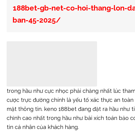
188bet-gb-net-co-hoi-thang-lon-d
ban-45-2025/
trong hầu như cực nhọc phải chăng nhất lúc tham
cược trực đường chính là yếu tố xác thực an toà
mật thông tin. keno 188bet đang đặt ra hầu như t
chỉnh cao nhất trong hầu như bài xích toán bảo 
tin cá nhân của khách hàng.
Công Nghệ Mã Hóa
Để tin tưởng cho tài liệu của đẳng cung cấp bệnh