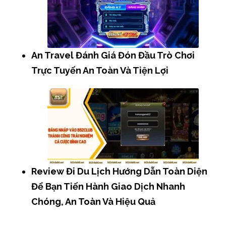
An Travel Đánh Giá Đón Đầu Trò Chơi
Trực Tuyến An Toàn Và Tiện Lợi
Review Đi Du Lịch Hướng Dẫn Toàn Diện
Để Bạn Tiến Hành Giao Dịch Nhanh
Chóng, An Toàn Và Hiệu Quả