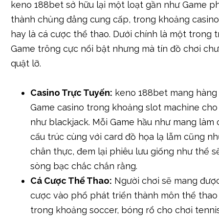
keno 188bet sở hữu lại một loạt gần như Game ph
thành chủng đẳng cung cấp, trong khoảng casino
hay là cá cược thể thao. Dưới chính là một trong t
Game trông cực nổi bật nhưng mà tín đồ chơi ch
quật lỡ.
Casino Trực Tuyến:
keno 188bet mang hàng
Game casino trong khoảng slot machine cho
như blackjack. Mỗi Game hầu như mang làm 
cấu trúc cùng với card đồ họa lạ lẫm cũng n
chân thực, đem lại phiêu lưu giống như thể s
sòng bạc chắc chắn rằng.
Cá Cược Thể Thao:
Người chơi sẽ mang được
cược vào phổ phát triển thành môn thể thao 
trong khoảng soccer, bóng rổ cho chơi tenni