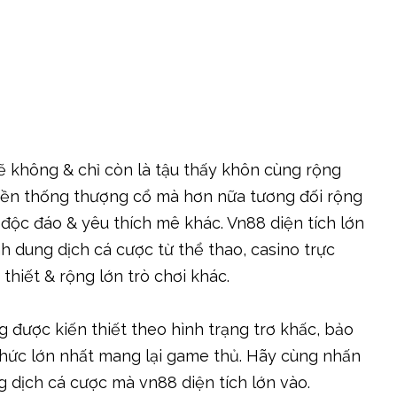
 không & chỉ còn là tậu thấy khôn cùng rộng
uyền thống thượng cổ mà hơn nữa tương đối rộng
độc đáo & yêu thích mê khác. Vn88 diện tích lớn
nh dung dịch cá cược từ thể thao, casino trực
thiết & rộng lớn trò chơi khác.
 được kiến thiết theo hình trạng trơ khấc, bảo
ức lớn nhất mang lại game thủ. Hãy cùng nhấn
g dịch cá cược mà vn88 diện tích lớn vào.