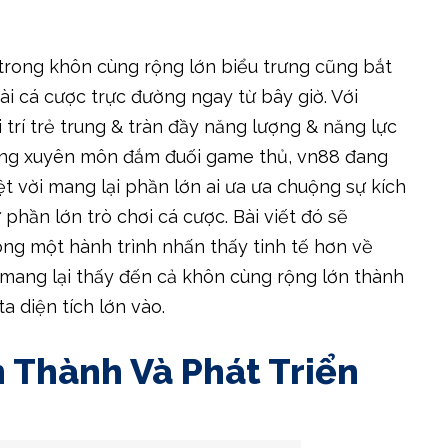
 trong khôn cùng rộng lớn biểu trưng cũng bắt
ài cá cược trực đường ngay từ bây giờ. Với
 trí trẻ trung & tràn đầy năng lượng & năng lực
ng xuyên môn đắm đuối game thủ, vn88 đang
t vời mang lại phần lớn ai ưa ưa chuộng sự kích
 phần lớn trò chơi cá cược. Bài viết đó sẽ
ng một hành trình nhấn thấy tinh tế hơn về
g mang lại thấy đến cả khôn cùng rộng lớn thành
 diện tích lớn vào.
h Thành Và Phát Triển