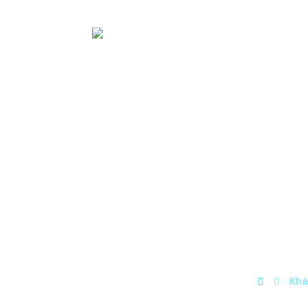
KHÁM PHÁ THẾ G
NHỮNG
Khá