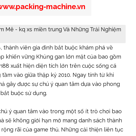
www.packing-machine.vn
, thành viên gia đình bắt buộc khám phá về
p khiến vững Khủng gan lớn mật của bao gồm
88 xuất hiện diện tích lớn trên cuộc sống cá
tầm vào giữa thập kỷ 2010. Ngay tính từ khi
 nả gây được sự chú ý quan tâm dựa vào phong
 bắt buộc sử dụng.
chú ý quan tâm vào trong một số ít trò chơi bao
à sẽ không giới hạn mở mang danh sách thành
rộng rãi của game thủ. Những cải thiện liên tục