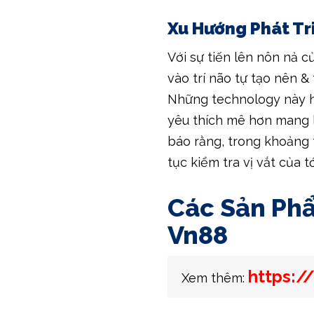
Xu Hướng Phát Tr
Với sự tiến lên nôn nả 
vào trí não tự tạo nên 
Những technology này h
yêu thích mê hơn mang l
báo rằng, trong khoảng 
tục kiểm tra vị vắt của 
Các Sản Phẩ
Vn88
https:/
Xem thêm: