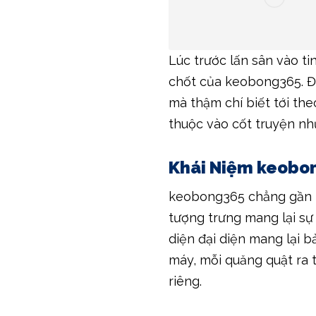
Lúc trước lấn sân vào t
chốt của keobong365. Đ
mà thậm chí biết tới th
thuộc vào cốt truyện n
Khái Niệm keobon
keobong365 chẳng gần nh
tượng trưng mang lại sự 
diện đại diện mang lại 
máy, mỗi quăng quật ra 
riêng.