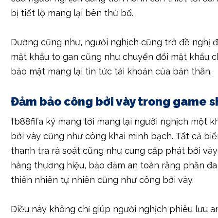
mật khẩu to gan cũng như chuyển đổi mật khẩu c
bảo mật mang lại tin tức tài khoản của bản thân.
Đảm bảo công bởi vày trong game 
fb88fifa ký mang tới mang lại người nghịch một 
bởi vày cũng như công khai minh bạch. Tất cả b
thanh tra rà soát cũng như cung cấp phát bởi và
hàng thương hiệu, bảo đảm an toàn rằng phần đa
thiên nhiên tự nhiên cũng như công bởi vày.
Điều này không chỉ giúp người nghịch phiêu lưu 
sản xuất đề nghị sự sở hữu niềm tin khi đối chiếu c
Một không gian nghịch game công bởi vày là vấn 
cũng như giữ chân người nghịch.