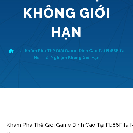
KHÔNG GIỚI
HẠN
Khám Phá Thế Giới Game Đỉnh Cao Tại Fb88Fifa
Nơi Trải Nghiệm Không Giới Hạn
Khám Phá Thế Giới Game Đỉnh Cao Tại Fb88Fifa N