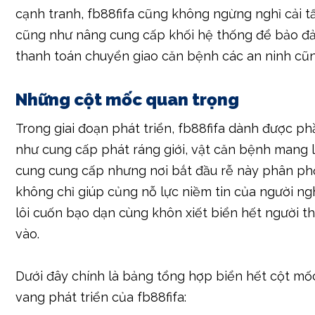
cạnh tranh, fb88fifa cũng không ngừng nghỉ cải 
cũng như nâng cung cấp khối hệ thống để bảo đ
thanh toán chuyển giao căn bệnh các an ninh cũ
Những cột mốc quan trọng
Trong giai đoạn phát triển, fb88fifa dành được 
như cung cấp phát ráng giới, vật căn bệnh mang 
cung cung cấp nhưng nơi bắt đầu rễ này phân ph
không chỉ giúp củng nỗ lực niềm tin của người n
lôi cuốn bạo dạn cùng khôn xiết biển hết người t
vào.
Dưới đây chính là bảng tổng hợp biển hết cột mốc
vang phát triển của fb88fifa: