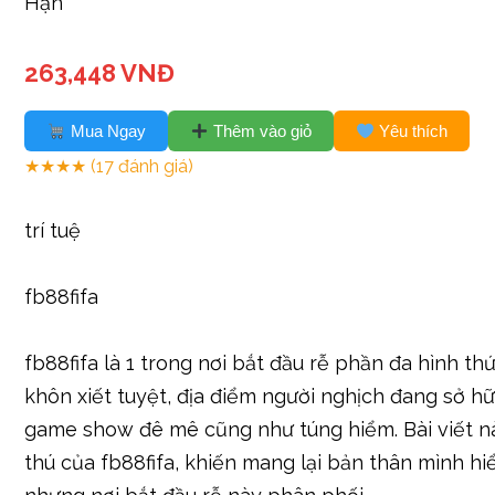
Hạn
263,448 VNĐ
Mua Ngay
Thêm vào giỏ
Yêu thích
★★★★
(17 đánh giá)
trí tuệ
fb88fifa
fb88fifa là 1 trong nơi bắt đầu rễ phần đa hình th
khôn xiết tuyệt, địa điểm người nghịch đang sở h
game show đê mê cũng như túng hiểm. Bài viết này
thú của fb88fifa, khiến mang lại bản thân mình hi