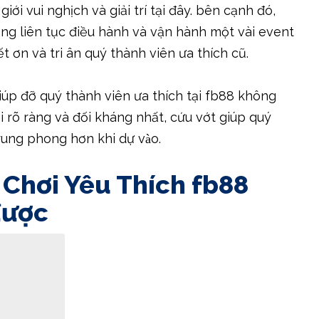
iới vui nghịch và giải trí tại đây. bên cạnh đó,
g liên tục điều hành và vận hành một vài event
t ơn và tri ân quý thành viên ưa thích cũ.
iúp đỡ quý thành viên ưa thích tại fb88 không
 rõ ràng và đối kháng nhất, cứu vớt giúp quý
ung phong hơn khi dự vào.
 Chơi Yêu Thích fb88
được