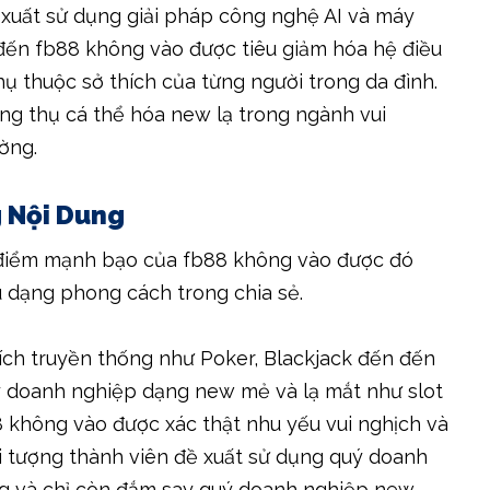
 xuất sử dụng giải pháp công nghệ AI và máy
 đến fb88 không vào được tiêu giảm hóa hệ điều
hụ thuộc sở thích của từng người trong da đình.
ng thụ cá thể hóa new lạ trong ngành vui
ường.
 Nội Dung
 điểm mạnh bạo của fb88 không vào được đó
 dạng phong cách trong chia sẻ.
xích truyền thống như Poker, Blackjack đến đến
ý doanh nghiệp dạng new mẻ và lạ mắt như slot
 không vào được xác thật nhu yếu vui nghịch và
ối tượng thành viên đề xuất sử dụng quý doanh
ng và chỉ còn đắm say quý doanh nghiệp new