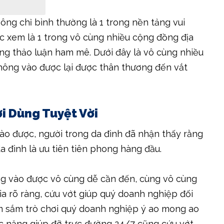
ng chỉ bình thường là 1 trong nền tảng vui
ược xem là 1 trong vô cùng nhiều cộng đồng địa
ng thảo luận ham mê. Dưới đây là vô cùng nhiều
hông vào được lại được thân thương đến vắt
i Dùng Tuyệt Vời
vào được, người trong da đình đã nhận thấy rằng
a đình là ưu tiên tiên phong hàng đầu.
g vào được vô cùng dễ cần đến, cùng vô cùng
 rõ ràng, cứu vớt giúp quý doanh nghiệp đối
m sắm trò chơi quý doanh nghiệp ý ao mong ao
c năng giúp đỡ trực đường 24/7 cũng cứu vớt