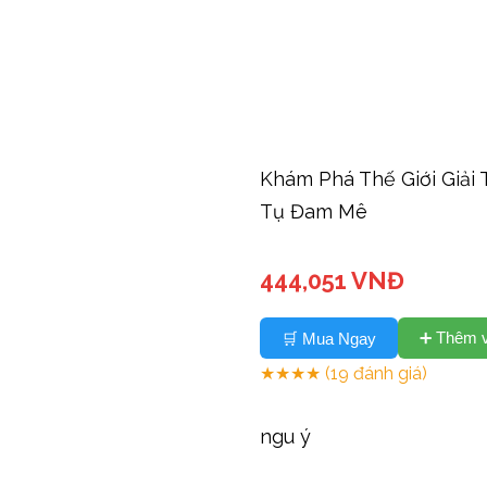
Khám Phá Thế Giới Giải 
Tụ Đam Mê
444,051 VNĐ
➕ Thêm v
🛒 Mua Ngay
★★★★
(19 đánh giá)
ngu ý