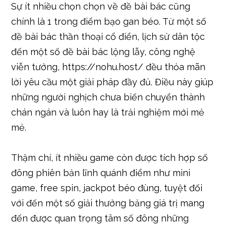
Sự ít nhiều chọn chọn về đề bài bác cũng
chính là 1 trong điểm bạo gan béo. Từ một số
đề bài bác thần thoại cổ điển, lịch sử dân tộc
đến một số đề bài bác lộng lẫy, công nghệ
viễn tưởng, https://nohu.host/ đều thỏa mãn
lời yêu cầu một giải pháp đầy đủ. Điều này giúp
những người nghịch chưa biến chuyển thành
chán ngán và luôn hay là trải nghiệm mới mẻ
mẻ.
Thậm chí, ít nhiều game còn được tích hợp số
đông phiên bản lĩnh quánh điểm như mini
game, free spin, jackpot béo đùng, tuyệt đối
với đến một số giải thưởng bảng giá trị mang
đến được quan trọng tâm số đông những