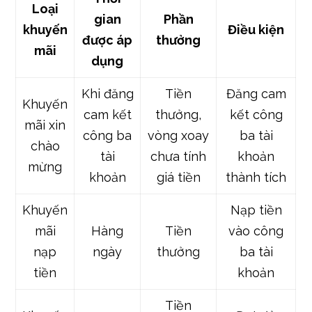
Loại
gian
Phần
khuyến
Điều kiện
được áp
thưởng
mãi
dụng
Khi đăng
Tiền
Đăng cam
Khuyến
cam kết
thưởng,
kết công
mãi xin
công ba
vòng xoay
ba tài
chào
tài
chưa tính
khoản
mừng
khoản
giá tiền
thành tích
Khuyến
Nạp tiền
mãi
Hàng
Tiền
vào công
nạp
ngày
thưởng
ba tài
tiền
khoản
Tiền