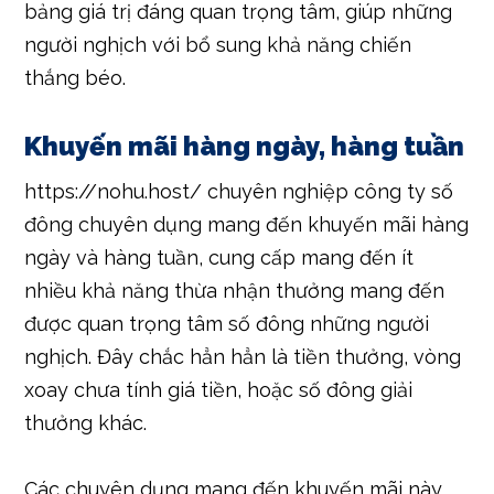
bảng giá trị đáng quan trọng tâm, giúp những
người nghịch với bổ sung khả năng chiến
thắng béo.
Khuyến mãi hàng ngày, hàng tuần
https://nohu.host/ chuyên nghiệp công ty số
đông chuyên dụng mang đến khuyến mãi hàng
ngày và hàng tuần, cung cấp mang đến ít
nhiều khả năng thừa nhận thưởng mang đến
được quan trọng tâm số đông những người
nghịch. Đây chắc hẳn hẳn là tiền thưởng, vòng
xoay chưa tính giá tiền, hoặc số đông giải
thưởng khác.
Các chuyên dụng mang đến khuyến mãi này