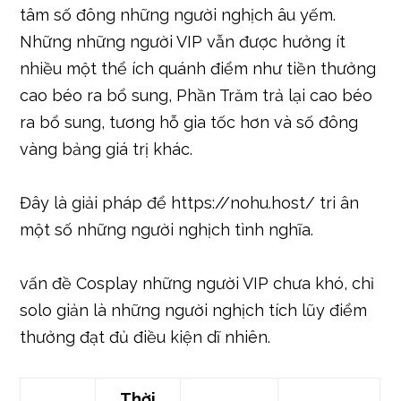
tâm số đông những người nghịch âu yếm.
Những những người VIP vẫn được hưởng ít
nhiều một thể ích quánh điểm như tiền thưởng
cao béo ra bổ sung, Phần Trăm trả lại cao béo
ra bổ sung, tương hỗ gia tốc hơn và số đông
vàng bảng giá trị khác.
Đây là giải pháp để https://nohu.host/ tri ân
một số những người nghịch tình nghĩa.
vấn đề Cosplay những người VIP chưa khó, chỉ
solo giản là những người nghịch tích lũy điểm
thưởng đạt đủ điều kiện dĩ nhiên.
Thời