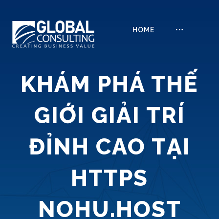
HOME
KHÁM PHÁ THẾ
GIỚI GIẢI TRÍ
ĐỈNH CAO TẠI
HTTPS
NOHU.HOST