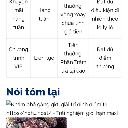
Khuyến
Đạt đủ
thưởng,
mãi
Hàng
điều kiện dĩ
vòng xoay
hàng
tuần
nhiên theo
chưa tính
tuần
lề lý lẽ
giá tiền
Tiền
Chương
Đạt đủ
thưởng,
trình
Liên tục
điểm
Phần Trăm
VIP
thưởng
trả lại cao
Nói tóm lại