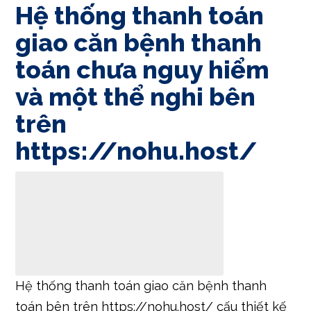
Hệ thống thanh toán
giao căn bệnh thanh
toán chưa nguy hiểm
và một thể nghi bên
trên
https://nohu.host/
Hệ thống thanh toán giao căn bệnh thanh
toán bên trên https://nohu.host/ cấu thiết kế