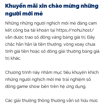
Khuyến mãi xin chào mừng những
người mới mẻ
Những những người nghịch mới mẻ đăng cam
kết công ba tài khoản tại https://nohu.host/
vẫn được trao số đông vàng bảng giá trị. Đây
chắc hẳn hẳn là tiền thưởng, vòng xoay chưa
tính giá tiền hoặc số đông giải thưởng bảng giá
trị khác.
Chương trình này nhằm mục tiêu khuyến khích
những người nghịch mới mẻ trải nghiệm số
đông game show bên trên hệ ứng dụng.
Các giải thưởng thông thường vẫn sở hữu mức