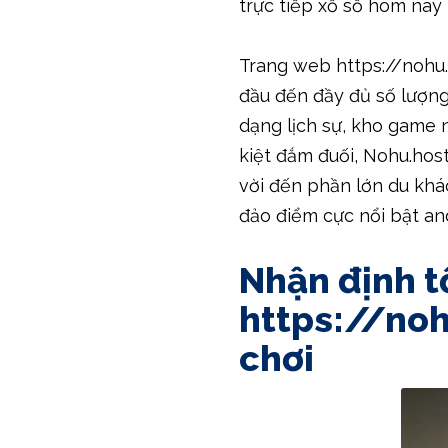
trực tiếp xổ số hôm nay
Trang web https://nohu
đầu đến đầy đủ số lượng
dạng lịch sự, kho game n
kiệt đắm đuối, Nohu.hos
vời đến phần lớn du khác
đảo điểm cực nổi bật an
Nhận định t
https://noh
chơi