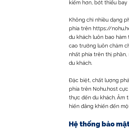
kiếm hơn, bớt thiểu ba
Không chỉ nhiều dạng phi
phía trên https://nohu.
du khách luôn bao hàm 
cao trưởng luôn chăm c
nhất phía trên thị phần
du khách.
Đặc biệt, chất lượng phả
phía trên Nohu.host cự
thực đến du khách. Âm t
hiến đâng khiến đến một
Hệ thống bảo mật