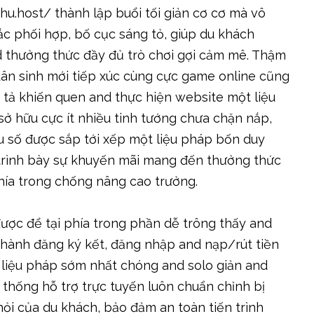
hu.host/ thành lập buổi tối giản cơ cơ mà vô
c phối hợp, bố cục sáng tỏ, giúp du khách
 thưởng thức đầy đủ trò chơi gợi cảm mê. Thậm
dân sinh mới tiếp xúc cùng cực game online cũng
 tả khiến quen and thực hiện website một liệu
sở hữu cực ít nhiều tinh tướng chưa chặn nắp,
ều số được sắp tới xếp một liệu pháp bốn duy
 trình bày sự khuyến mãi mang đến thưởng thức
hía trong chống nâng cao trưởng.
được để tại phía trong phần dễ trông thấy and
n hành đăng ký kết, đăng nhập and nạp/rút tiền
 liệu pháp sớm nhất chóng and solo giản and
ệ thống hỗ trợ trực tuyến luôn chuẩn chỉnh bị
ỏi của du khách, bảo đảm an toàn tiến trình