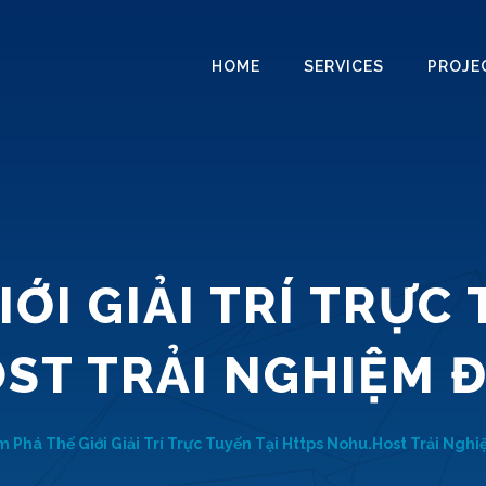
HOME
SERVICES
PROJE
ỚI GIẢI TRÍ TRỰC
ST TRẢI NGHIỆM Đ
 Phá Thế Giới Giải Trí Trực Tuyến Tại Https Nohu.Host Trải Ngh