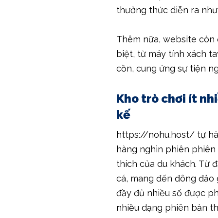
thưởng thức diễn ra nh
Thêm nữa, website còn đ
biệt, từ máy tính xách 
cồn, cung ứng sự tiện ng
Kho trò chơi ít n
kế
https://nohu.host/ tự h
hàng nghìn phiên phiên
thích của du khách. Từ 
cá, mang đến đông đảo g
đầy đủ nhiều số được ph
nhiều dạng phiên bản th