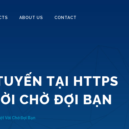
CTS
ABOUT US
CONTACT
 TUYẾN TẠI HTTPS
ỜI CHỜ ĐỢI BẠN
ệt Vời Chờ Đợi Bạn