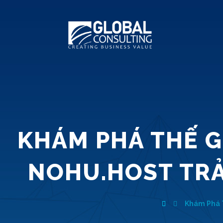
KHÁM PHÁ THẾ GI
NOHU.HOST TRẢ
Khám Phá T