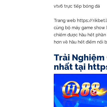
vtv6 trực tiếp bóng đá
Trang web https://rikbet.
cùng bộ máy game show h
chiếm được hầu hết phần 
hơn về hầu hết điểm nổi b
Trải Nghiệm
nhất tại htt