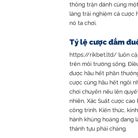
thông trận đánh cùng một
làng trải nghiệm cá cược
nó ta chơi.
Tỷ lệ cược đắm đuố
https://rikbet.ltd/ luôn 
trên môi trường sống. Điề
được hầu hết phần thưởng
cược cùng hầu hết ngôi n
chơi chuyển nêu lên quyết
nhiên, Xác Suất cược cao 
công trình. Kiến thức, ki
hành khủng hoảng đang là
thành tựu phải chăng.