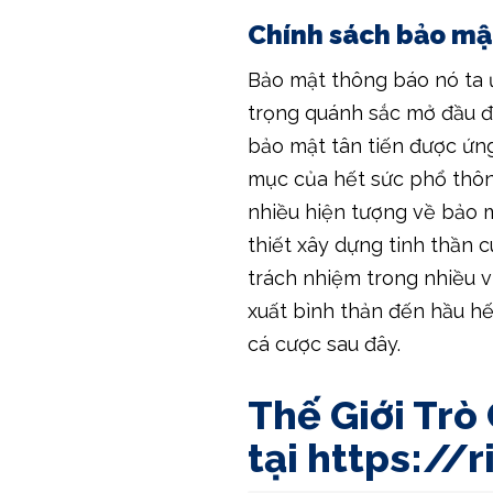
Chính sách bảo mậ
Bảo mật thông báo nó ta 
trọng quánh sắc mở đầu đ
bảo mật tân tiến được ứn
mục của hết sức phổ thông
nhiều hiện tượng về bảo 
thiết xây dựng tinh thần 
trách nhiệm trong nhiều 
xuất bình thản đến hầu hế
cá cược sau đây.
Thế Giới Trò
tại https://r