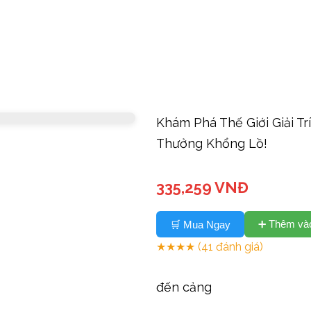
Khám Phá Thế Giới Giải Tr
Thưởng Khổng Lồ!
335,259 VNĐ
➕ Thêm vào
🛒 Mua Ngay
★★★★
(41 đánh giá)
đến cảng