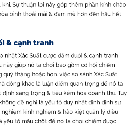
 khi. Sự thuận lợi này góp thêm phần kính chào
 hòa bình thoải mái & đam mê hơn đến hầu hết
i & cạnh tranh
cập nhật Xác Suất cược đắm đuối & cạnh tranh
u này giúp nó ta chơi bao gồm cơ hội chiếm
 quý thảng hoặc hơn. việc so sánh Xác Suất
hà dòng khác là luận điểm quan trọng để nó ta
 định sang trọng & tiêu kém hóa doanh thu. Tuy
không đề nghị là yếu tố duy nhất định định sự
nh nghiệm kinh nghiệm & hào kiệt quản lý điều
 yếu tố mấu chốt để nó ta chơi chiếm được