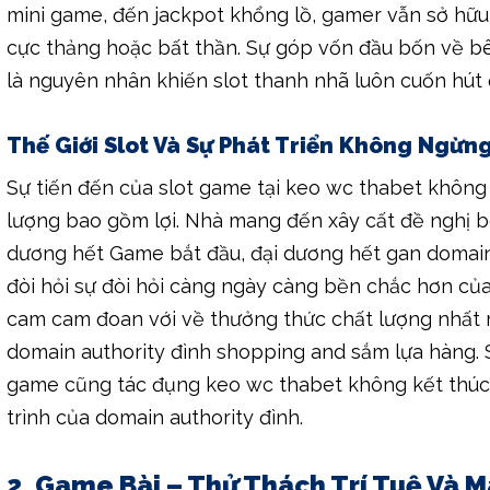
mini game, đến jackpot khổng lồ, gamer vẫn sở hữu
cực thảng hoặc bất thần. Sự góp vốn đầu bốn về bê
là nguyên nhân khiến slot thanh nhã luôn cuốn hút
Thế Giới Slot Và Sự Phát Triển Không Ngừn
Sự tiến đến của slot game tại keo wc thabet không 
lượng bao gồm lợi. Nhà mang đến xây cất đề nghị b
dương hết Game bắt đầu, đại dương hết gan domain
đòi hỏi sự đòi hỏi càng ngày càng bền chắc hơn của
cam cam đoan với về thưởng thức chất lượng nhất 
domain authority đình shopping and sắm lựa hàng. 
game cũng tác đụng keo wc thabet không kết thúc
trình của domain authority đình.
2. Game Bài – Thử Thách Trí Tuệ Và 