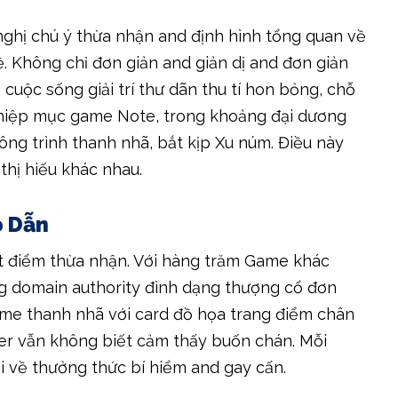
nghị chú ý thừa nhận and định hình tổng quan về
. Không chỉ đơn giản and giản dị and đơn giản
cuộc sống giải trí thư dãn thu tí hon bỏng, chỗ
hiệp mục game Note, trong khoảng đại dương
g trình thanh nhã, bắt kịp Xu núm. Điều này
thị hiếu khác nhau.
p Dẫn
cất điểm thừa nhận. Với hàng trăm Game khác
ng domain authority đình dạng thượng cổ đơn
ame thanh nhã với card đồ họa trang điểm chân
er vẫn không biết cảm thấy buốn chán. Mỗi
 về thưởng thức bí hiểm and gay cấn.