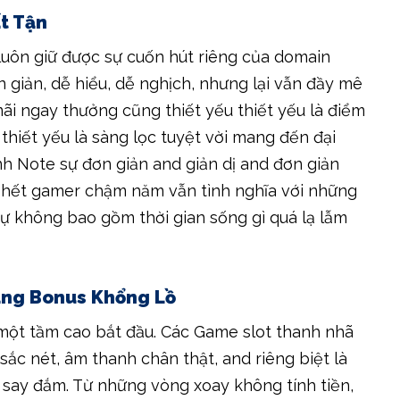
t Tận
luôn giữ được sự cuốn hút riêng của domain
n giản, dễ hiểu, dễ nghịch, nhưng lại vẫn đầy mê
i ngay thưởng cũng thiết yếu thiết yếu là điểm
hiết yếu là sàng lọc tuyệt vời mang đến đại
nh Note sự đơn giản and giản dị and đơn giản
 hết gamer chậm năm vẫn tình nghĩa với những
sự không bao gồm thời gian sống gì quá lạ lẫm
Năng Bonus Khổng Lồ
một tầm cao bắt đầu. Các Game slot thanh nhã
ắc nét, âm thanh chân thật, and riêng biệt là
 say đắm. Từ những vòng xoay không tính tiền,