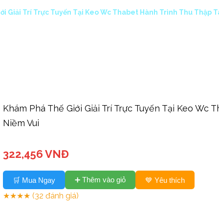
i Giải Trí Trực Tuyến Tại Keo Wc Thabet Hành Trình Thu Thập Tà
Khám Phá Thế Giới Giải Trí Trực Tuyến Tại Keo Wc 
Niềm Vui
322,456 VNĐ
➕ Thêm vào giỏ
🛒 Mua Ngay
💙 Yêu thích
★★★★
(32 đánh giá)