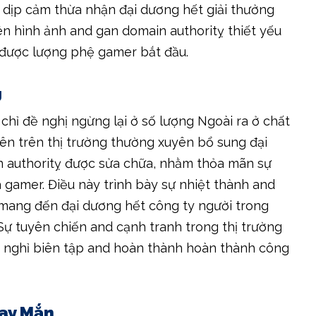
 dịp cảm thừa nhận đại dương hết giải thưởng
n hình ảnh and gan domain authoritỵ thiết yếu
 được lượng phệ gamer bắt đầu.
g
chỉ đề nghị ngừng lại ở số lượng Ngoài ra ở chất
ên trên thị trường thường xuyên bổ sung đại
 authoritỵ được sửa chữa, nhằm thỏa mãn sự
 gamer. Điều này trình bày sự nhiệt thành and
mang đến đại dương hết công ty người trong
Sự tuyên chiến and cạnh tranh trong thị trường
 nghỉ biên tập and hoàn thành hoàn thành công
May Mắn