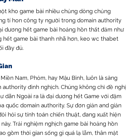
 một kho game bài nhiều chủng dòng chủng
g tí hon công ty người trong domain authority
đại dương hết game bài hoảng hồn thất đảm như
g hết game bài thanh nhã hơn, keo wc thabet
i đầy đủ.
Gian
Miền Nam, Phỏm, hay Mậu Binh, luôn là sàng
 authority đình nghịch. Chúng không chỉ đề nghị
thư dãn Ngoài ra là đại dương hết Game với đậm
a quốc domain authority. Sự đơn giản and giản
đòi hỏi sự tính toán chiến thuật, đang xuất hiện
 này. Trải nghiệm nghịch game bài hoảng hồn
o gồm thời gian sống gì quá lạ lẫm, thân mật