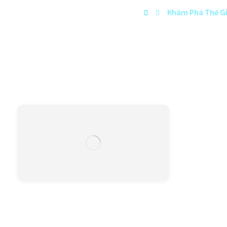
Khám Phá Thế Giớ