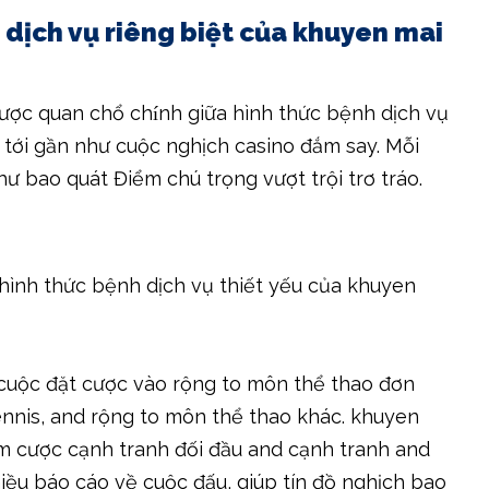
 dịch vụ riêng biệt của khuyen mai
ược quan chổ chính giữa hình thức bệnh dịch vụ
 tới gần như cuộc nghịch casino đắm say. Mỗi
ư bao quát Điểm chú trọng vượt trội trơ tráo.
 hình thức bệnh dịch vụ thiết yếu của khuyen
cuộc đặt cược vào rộng to môn thể thao đơn
ennis, and rộng to môn thể thao khác. khuyen
m cược cạnh tranh đối đầu and cạnh tranh and
hiều báo cáo về cuộc đấu, giúp tín đồ nghịch bao