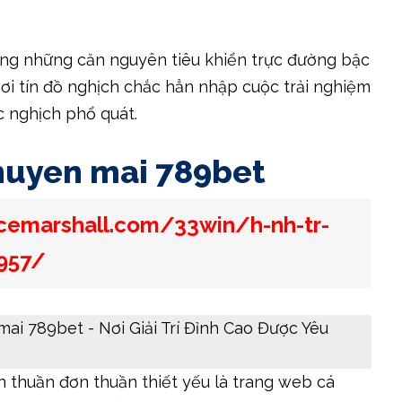
ong những căn nguyên tiêu khiển trực đường bậc
 nơi tín đồ nghịch chắc hẳn nhập cuộc trải nghiệm
c nghịch phổ quát.
huyen mai 789bet
cemarshall.com/33win/h-nh-tr-
957/
 thuần đơn thuần thiết yếu là trang web cá