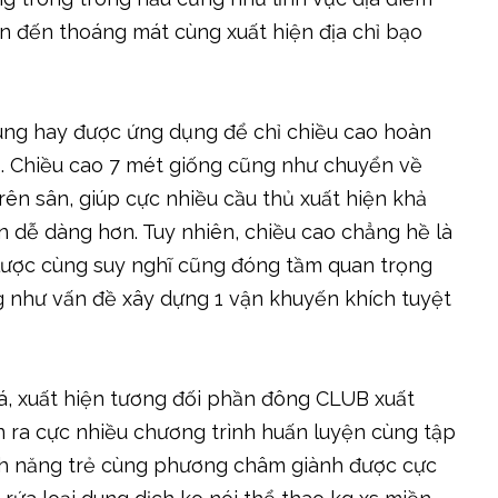
ến đến thoáng mát cùng xuất hiện địa chỉ bạo
rung hay được ứng dụng để chỉ chiều cao hoàn
. Chiều cao 7 mét giống cũng như chuyển về
rên sân, giúp cực nhiều cầu thủ xuất hiện khả
 dễ dàng hơn. Tuy nhiên, chiều cao chẳng hề là
ến lược cùng suy nghĩ cũng đóng tầm quan trọng
g như vấn đề xây dựng 1 vận khuyến khích tuyệt
á, xuất hiện tương đối phần đông CLUB xuất
 ra cực nhiều chương trình huấn luyện cùng tập
ính năng trẻ cùng phương châm giành được cực