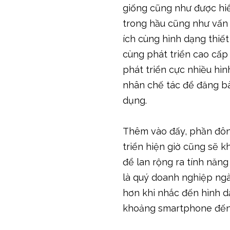
giống cũng như được hi
trong hầu cũng như vấn 
ích cùng hình dạng thiế
cùng phát triển cao cấp
phát triển cực nhiều hìn
nhân chế tác để đăng bà
dụng.
Thêm vào đấy, phần đông
triển hiện giờ cũng sẽ 
để lan rộng ra tính năng
là quý doanh nghiệp ngà
hơn khi nhắc đến hình d
khoảng smartphone đến 