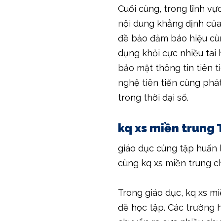
Cuối cùng, trong lĩnh v
nội dung khẳng định củ
đề bảo đảm báo hiệu cùn
dụng khỏi cực nhiều tai
bảo mật thông tin tiên t
nghệ tiên tiến cùng phá
trong thời đại số.
kq xs miền trung
giáo dục cùng tập huấn l
cùng kq xs miền trung ch
Trong giáo dục, kq xs mi
đề học tập. Các trường 