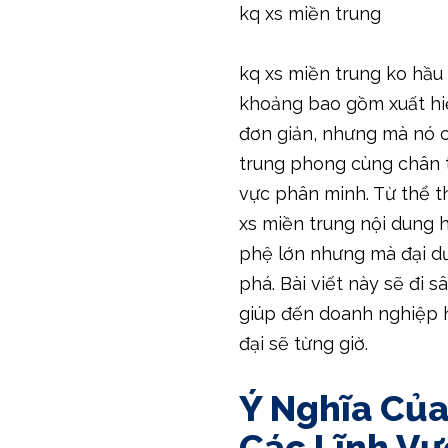
kq xs miền trung
kq xs miền trung ko hầu
khoảng bao gồm xuất hiệ
đơn giản, nhưng mà nó c
trung phong cùng chân 
vực phân minh. Từ thể t
xs miền trung nội dung 
phệ lớn nhưng mà đại d
phá. Bài viết này sẽ đi 
giúp đến doanh nghiệp h
đại sẽ từng giờ.
Ý Nghĩa Của
Các Lĩnh V