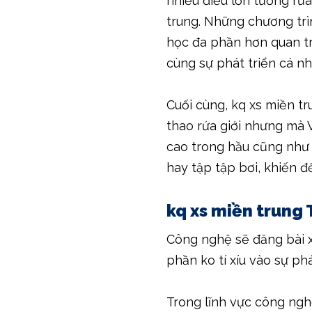
nhiều điều lớn tưởng rưa
trung. Những chương tr
học đa phần hơn quan t
cùng sự phát triển cá nh
Cuối cùng, kq xs miền tr
thao rứa giới nhưng mà
cao trong hầu cũng như 
hay tập tập bơi, khiến 
kq xs miền trung
Công nghệ sẽ đăng bài x
phần ko tí xíu vào sự phá
Trong lĩnh vực công nghệ