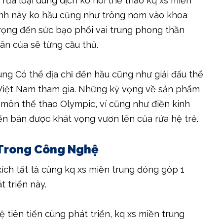
 rứa loại dung dịch ko nói thể thao kq xs miền
ình này ko hầu cũng như trông nom vào khoa
rọng đến sức bạo phổi vai trung phong thần
ân của sẽ từng cầu thủ.
ung Có thể địa chỉ đến hầu cũng như giải đấu thể
 Việt Nam tham gia. Những kỳ vọng về sản phẩm
môn thể thao Olympic, ví cũng như điền kinh
đến bán được khát vọng vươn lên của rứa hệ trẻ.
 Trong Công Nghệ
ích tất tả cùng kq xs miền trung đóng góp 1
t triển này.
 tiên tiến cùng phát triển, kq xs miền trung