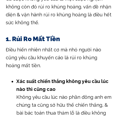
không còn đó rủi ro khủng hoảng. vấn đề nhận
diện & vận hành rủi ro khủng hoảng là điều hết
sức không thể.
1. Rủi Ro Mất Tiền
Điều hiển nhiên nhất cơ mà nhỏ người nào
cũng yêu cầu khuyến cáo là rủi ro khủng
hoảng mất tiền.
Xác suất chiến thắng không yêu cầu lúc
nào thì cũng cao
Không yêu cầu lúc nào phần đông anh em
chúng ta cũng sở hữu thể chiến thắng, &
bài bác toán thua thảm lỗ là điều không