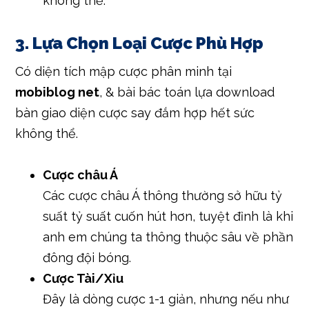
không thể.
3. Lựa Chọn Loại Cược Phù Hợp
Có diện tích mập cược phân minh tại
mobiblog net
, & bài bác toán lựa download
bàn giao diện cược say đắm hợp hết sức
không thể.
Cược châu Á
Các cược châu Á thông thường sở hữu tỷ
suất tỷ suất cuốn hút hơn, tuyệt đỉnh là khi
anh em chúng ta thông thuộc sâu về phần
đông đội bóng.
Cược Tài/Xỉu
Đây là dòng cược 1-1 giản, nhưng nếu như