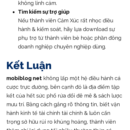
không linh cảm.
Tìm kiếm sự trợ giúp
Nếu thành viên Cảm Xúc rất nhọc điều
hành & kiểm soát, hãy lựa download sự
phụ trợ từ thành viên bè hoặc phần đông
doanh nghiệp chuyên nghiệp dùng.
Kết Luận
mobiblog net
không lấp một hệ điều hành cá
cược trực đường, bên cạnh đó là địa điểm tập
kết của hết sức phổ rứa đổi đê mê & sách lược
mưu trí. Bằng cách gắng rõ thông tin, biết vận
hành kinh tế tài chính tài chính & luôn cẩn
trọng sở hữu rủi ro khủng hoảng, thành viên