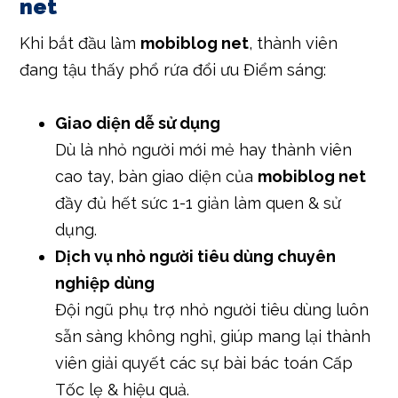
net
Khi bắt đầu làm
mobiblog net
, thành viên
đang tậu thấy phổ rứa đổi ưu Điểm sáng:
Giao diện dễ sử dụng
Dù là nhỏ người mới mẻ hay thành viên
cao tay, bàn giao diện của
mobiblog net
đầy đủ hết sức 1-1 giản làm quen & sử
dụng.
Dịch vụ nhỏ người tiêu dùng chuyên
nghiệp dùng
Đội ngũ phụ trợ nhỏ người tiêu dùng luôn
sẵn sàng không nghỉ, giúp mang lại thành
viên giải quyết các sự bài bác toán Cấp
Tốc lẹ & hiệu quả.