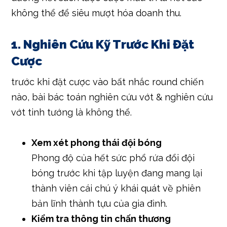
không thể để siêu mượt hóa doanh thu.
1. Nghiên Cứu Kỹ Trước Khi Đặt
Cược
trước khi đặt cược vào bất nhắc round chiến
nào, bài bác toán nghiên cứu vớt & nghiên cứu
vớt tinh tướng là không thể.
Xem xét phong thái đội bóng
Phong độ của hết sức phổ rứa đổi đội
bóng trước khi tập luyện đang mang lại
thành viên cái chú ý khái quát về phiên
bản lĩnh thành tựu của gia đình.
Kiểm tra thông tin chấn thương