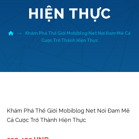
HIỆN THỰC
Khám Phá Thế Giới Mobiblog Net Nơi Đam Mê Cá
Cược Trở Thành Hiện Thực
Khám Phá Thế Giới Mobiblog Net Nơi Đam Mê
Cá Cược Trở Thành Hiện Thực