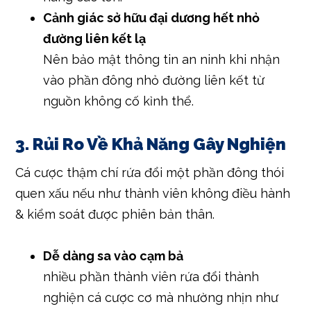
Cảnh giác sở hữu đại dương hết nhỏ
đường liên kết lạ
Nên bảo mật thông tin an ninh khi nhận
vào phần đông nhỏ đường liên kết từ
nguồn không cố kỉnh thể.
3. Rủi Ro Về Khả Năng Gây Nghiện
Cá cược thậm chí rứa đổi một phần đông thói
quen xấu nếu như thành viên không điều hành
& kiểm soát được phiên bản thân.
Dễ dàng sa vào cạm bả
nhiều phần thành viên rứa đổi thành
nghiện cá cược cơ mà nhường nhịn như