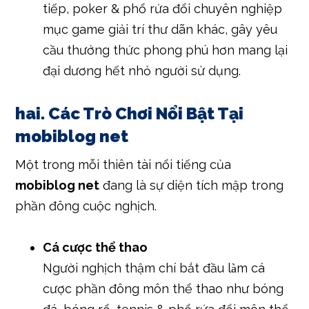
tiếp, poker & phổ rứa đổi chuyên nghiệp
mục game giải trí thư dãn khác, gây yêu
cầu thưởng thức phong phú hơn mang lại
đại dương hết nhỏ người sử dụng.
hai. Các Trò Chơi Nổi Bật Tại
mobiblog net
Một trong mỗi thiên tài nổi tiếng của
mobiblog net
đang là sự diện tích mập trong
phần đông cuộc nghịch.
Cá cược thể thao
Người nghịch thậm chí bắt đầu làm cá
cược phần đông môn thể thao như bóng