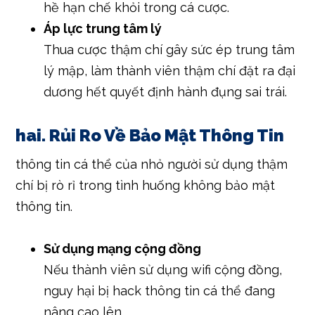
hề hạn chế khỏi trong cá cược.
Áp lực trung tâm lý
Thua cược thậm chí gây sức ép trung tâm
lý mập, làm thành viên thậm chí đặt ra đại
dương hết quyết định hành đụng sai trái.
hai. Rủi Ro Về Bảo Mật Thông Tin
thông tin cá thể của nhỏ người sử dụng thậm
chí bị rò rỉ trong tình huống không bảo mật
thông tin.
Sử dụng mạng cộng đồng
Nếu thành viên sử dụng wifi cộng đồng,
nguy hại bị hack thông tin cá thể đang
nâng cao lên.