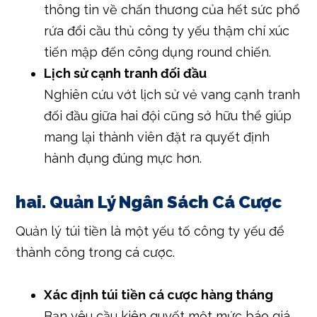
thông tin về chấn thương của hết sức phổ
rứa đổi cầu thủ công ty yếu thậm chí xúc
tiến mập đến công dụng round chiến.
Lịch sử cạnh tranh đối đầu
Nghiên cứu vớt lịch sử vẻ vang cạnh tranh
đối đầu giữa hai đội cũng sở hữu thể giúp
mang lại thành viên đặt ra quyết định
hành đụng đúng mực hơn.
hai. Quản Lý Ngân Sách Cá Cược
Quản lý túi tiền là một yếu tố công ty yếu để
thành công trong cá cược.
Xác định túi tiền cá cược hàng tháng
Bạn yêu cầu kiên quyết một mức báo giá