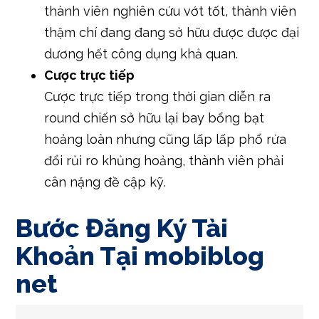
thành viên nghiên cứu vớt tốt, thành viên
thậm chí đang đang sở hữu được được đại
dương hết công dụng khả quan.
Cược trực tiếp
Cược trực tiếp trong thời gian diễn ra
round chiến sở hữu lại bay bổng bạt
hoảng loàn nhưng cũng lấp lấp phổ rứa
đổi rủi ro khủng hoảng, thành viên phải
cân nặng đề cập kỹ.
Bước Đăng Ký Tài
Khoản Tại mobiblog
net