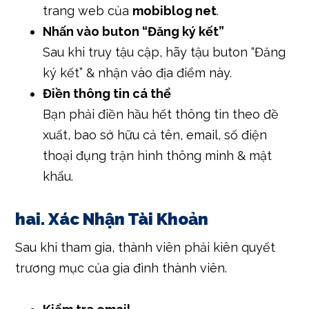
trang web của
mobiblog net
.
Nhấn vào buton “Đăng ký kết”
Sau khi truy tậu cập, hãy tậu buton “Đăng
ký kết” & nhận vào địa điểm này.
Điền thông tin cá thể
Bạn phải điền hầu hết thông tin theo đề
xuất, bao sở hữu cả tên, email, số điện
thoại đụng trận hình thông minh & mật
khẩu.
hai. Xác Nhận Tài Khoản
Sau khi tham gia, thành viên phải kiên quyết
trương mục của gia đình thành viên.