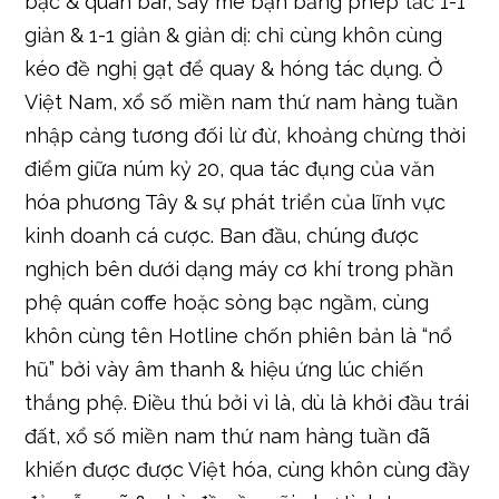
bạc & quán bar, say mê bạn bằng phép tắc 1-1
giản & 1-1 giản & giản dị: chỉ cùng khôn cùng
kéo đề nghị gạt để quay & hóng tác dụng. Ở
Việt Nam, xổ số miền nam thứ nam hàng tuần
nhập cảng tương đối lừ đừ, khoảng chừng thời
điểm giữa núm kỷ 20, qua tác đụng của văn
hóa phương Tây & sự phát triển của lĩnh vực
kinh doanh cá cược. Ban đầu, chúng được
nghịch bên dưới dạng máy cơ khí trong phần
phệ quán coffe hoặc sòng bạc ngầm, cùng
khôn cùng tên Hotline chốn phiên bản là “nổ
hũ” bởi vày âm thanh & hiệu ứng lúc chiến
thắng phệ. Điều thú bởi vì là, dù là khởi đầu trái
đất, xổ số miền nam thứ nam hàng tuần đã
khiến được được Việt hóa, cùng khôn cùng đầy