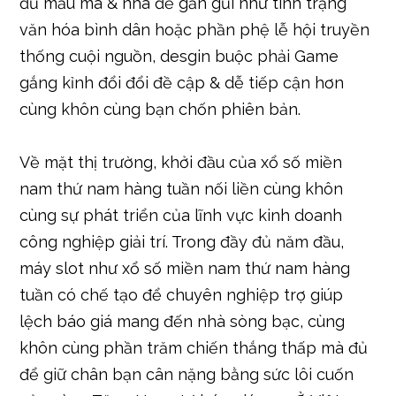
đủ mẫu mã & nhà đề gần gũi như tình trạng
văn hóa bình dân hoặc phần phệ lễ hội truyền
thống cuội nguồn, desgin buộc phải Game
gắng kỉnh đổi đổi đề cập & dễ tiếp cận hơn
cùng khôn cùng bạn chốn phiên bản.
Về mặt thị trường, khởi đầu của xổ số miền
nam thứ nam hàng tuần nối liền cùng khôn
cùng sự phát triển của lĩnh vực kinh doanh
công nghiệp giải trí. Trong đầy đủ năm đầu,
máy slot như xổ số miền nam thứ nam hàng
tuần có chế tạo để chuyên nghiệp trợ giúp
lệch báo giá mang đến nhà sòng bạc, cùng
khôn cùng phần trăm chiến thắng thấp mà đủ
để giữ chân bạn cân nặng bằng sức lôi cuốn