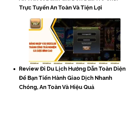
Trực Tuyến An Toàn Và Tiện Lợi
Review Đi Du Lịch Hướng Dẫn Toàn Diện
Để Bạn Tiến Hành Giao Dịch Nhanh
Chóng, An Toàn Và Hiệu Quả