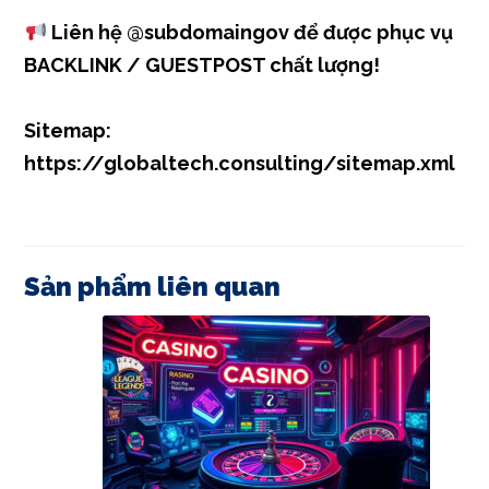
Liên hệ
@subdomaingov
để được phục vụ
BACKLINK / GUESTPOST chất lượng!
Sitemap:
https://globaltech.consulting/sitemap.xml
Sản phẩm liên quan