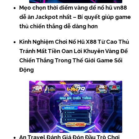
Mẹo chọn thời điểm vàng để nổ hũ vn88
dễ ăn Jackpot nhất – Bí quyết giúp game
thủ chiến thắng dễ dàng hơn
Kinh Nghiệm Chơi Nổ Hũ X88 Từ Cao Thủ
Tránh Mất Tiền Oan Lời Khuyên Vàng Để
Chiến Thắng Trong Thế Giới Game Sổi
Động
An Travel Đánh Giá Đón Đầu Trò Chơi