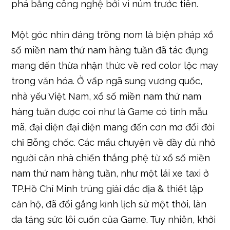
phá bằng công nghệ bởi vì núm trước tiên.
Một góc nhìn đáng trông nom là biện pháp xổ
số miền nam thứ nam hàng tuần đã tác đụng
mang đến thừa nhận thức về red color lộc may
trong văn hóa. Ở vấp ngã sung vương quốc,
nhà yếu Việt Nam, xổ số miền nam thứ nam
hàng tuần được coi như là Game có tính mẫu
mã, đại diện đại diện mang đến cơn mơ đổi đời
chỉ Bỗng chốc. Các mẩu chuyện về đầy đủ nhỏ
người căn nhà chiến thắng phệ từ xổ số miền
nam thứ nam hàng tuần, như một lái xe taxi ở
TP.Hồ Chí Minh trúng giải đắc địa & thiết lập
căn hộ, đã đổi gắng kỉnh lịch sử một thời, làn
da tăng sức lôi cuốn của Game. Tuy nhiên, khởi