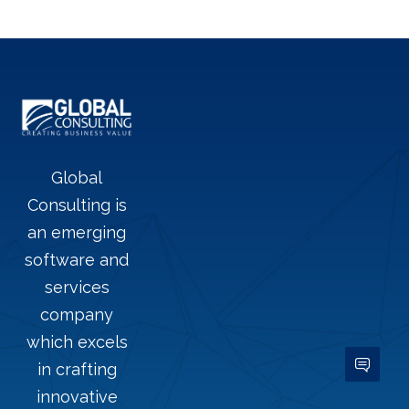
Global
Consulting is
an emerging
software and
services
company
which excels
in crafting
innovative