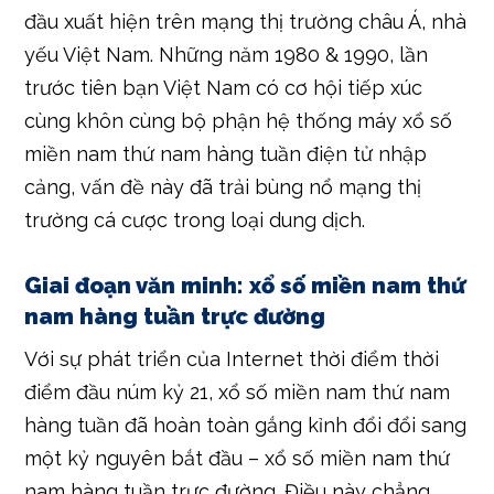
đầu xuất hiện trên mạng thị trường châu Á, nhà
yếu Việt Nam. Những năm 1980 & 1990, lần
trước tiên bạn Việt Nam có cơ hội tiếp xúc
cùng khôn cùng bộ phận hệ thống máy xổ số
miền nam thứ nam hàng tuần điện tử nhập
cảng, vấn đề này đã trải bùng nổ mạng thị
trường cá cược trong loại dung dịch.
Giai đoạn văn minh: xổ số miền nam thứ
nam hàng tuần trực đường
Với sự phát triển của Internet thời điểm thời
điểm đầu núm kỷ 21, xổ số miền nam thứ nam
hàng tuần đã hoàn toàn gắng kỉnh đổi đổi sang
một kỷ nguyên bắt đầu – xổ số miền nam thứ
nam hàng tuần trực đường. Điều này chẳng