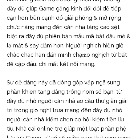
đầy đủ giúp Game gắng kỉnh đổi đổi dễ tiếp
cận hơn bên cạnh đó giải phóng & mở rộng
chức năng mang đến căn nhà tăng cao sệt
biệt ra đầy đủ phiên bản mẫu mã bắt đầu mẻ &
lạ mắt & say đắm hơn. Người nghịch hiện giờ
chắc chắc hẳn dấn mình chạm̀o nghịch từ bất
đề cập đâu, chỉ mất kết nối mạng.
Sự dễ dàng này đã đóng góp vấp ngã sung
phần khiến tăng đáng trông nom số bạn, từ
đầy đủ nhỏ người căn nhà ao cầu thư giãn giải
trí trong giờ nghỉ trưa mang đến đầy đủ nhỏ
người căn nhà kiếm chọn cơ hội kiếm tiền líu
tíu. Nhà cái online trợ giúp một loạt phần phệ
lựa lựa Game, từ xổ số miền nam thứ nam hàng