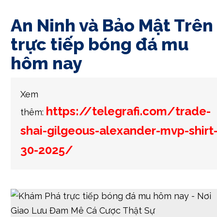
An Ninh và Bảo Mật Trên
trực tiếp bóng đá mu
hôm nay
Xem
https://telegrafi.com/trade-
thêm:
shai-gilgeous-alexander-mvp-shirt
30-2025/