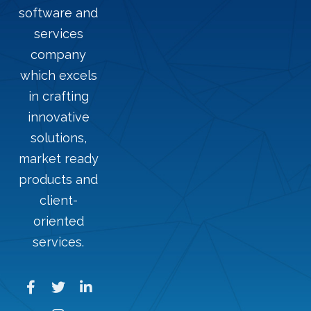
which excels
in crafting
innovative
solutions,
market ready
products and
client-
oriented
services.