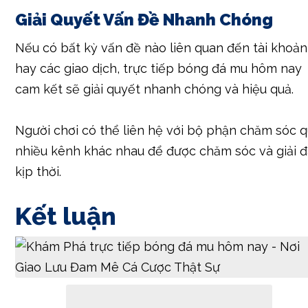
Giải Quyết Vấn Đề Nhanh Chóng
Nếu có bất kỳ vấn đề nào liên quan đến tài khoản
hay các giao dịch, trực tiếp bóng đá mu hôm nay
cam kết sẽ giải quyết nhanh chóng và hiệu quả.
Người chơi có thể liên hệ với bộ phận chăm sóc 
nhiều kênh khác nhau để được chăm sóc và giải 
kịp thời.
Kết luận