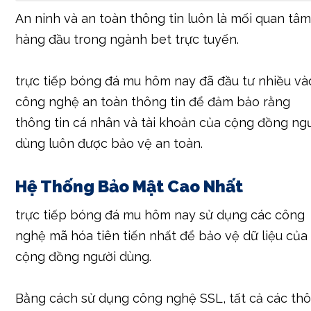
An ninh và an toàn thông tin luôn là mối quan tâ
hàng đầu trong ngành bet trực tuyến.
trực tiếp bóng đá mu hôm nay đã đầu tư nhiều và
công nghệ an toàn thông tin để đảm bảo rằng
thông tin cá nhân và tài khoản của cộng đồng ng
dùng luôn được bảo vệ an toàn.
Hệ Thống Bảo Mật Cao Nhất
trực tiếp bóng đá mu hôm nay sử dụng các công
nghệ mã hóa tiên tiến nhất để bảo vệ dữ liệu của
cộng đồng người dùng.
Bằng cách sử dụng công nghệ SSL, tất cả các th