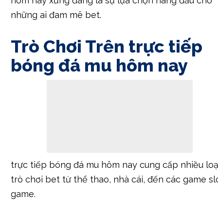
hôm nay xứng đáng là sự lựa chọn hàng đầu cho
những ai đam mê bet.
Trò Chơi Trên trực tiếp
bóng đá mu hôm nay
trực tiếp bóng đá mu hôm nay cung cấp nhiều loạ
trò chơi bet từ thể thao, nhà cái, đến các game sl
game.