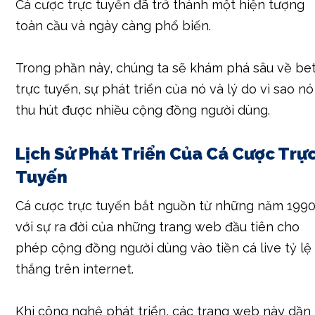
Cá cược trực tuyến đã trở thành một hiện tượng
toàn cầu và ngày càng phổ biến.
Trong phần này, chúng ta sẽ khám phá sâu về be
trực tuyến, sự phát triển của nó và lý do vì sao nó 
thu hút được nhiều cộng đồng người dùng.
Lịch Sử Phát Triển Của Cá Cược Trự
Tuyến
Cá cược trực tuyến bắt nguồn từ những năm 1990
với sự ra đời của những trang web đầu tiên cho
phép cộng đồng người dùng vào tiền cá live tỷ lệ
thắng trên internet.
Khi công nghệ phát triển, các trang web này dần