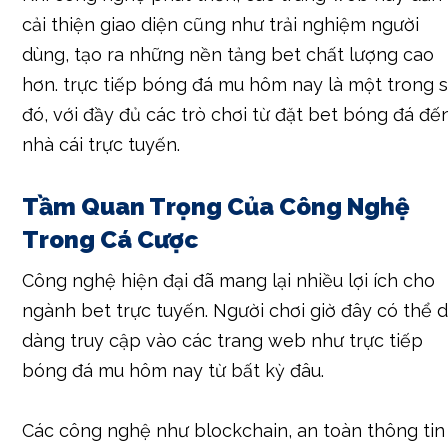
cải thiện giao diện cũng như trải nghiệm người
dùng, tạo ra những nền tảng bet chất lượng cao
hơn. trực tiếp bóng đá mu hôm nay là một trong 
đó, với đầy đủ các trò chơi từ đặt bet bóng đá đế
nhà cái trực tuyến.
Tầm Quan Trọng Của Công Nghệ
Trong Cá Cược
Công nghệ hiện đại đã mang lại nhiều lợi ích cho
ngành bet trực tuyến. Người chơi giờ đây có thể 
dàng truy cập vào các trang web như trực tiếp
bóng đá mu hôm nay từ bất kỳ đâu.
Các công nghệ như blockchain, an toàn thông tin