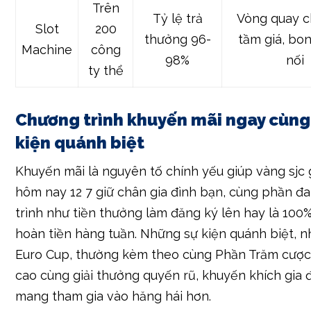
Trên
Tỷ lệ trả
Vòng quay c
Slot
200
thưởng 96-
tầm giá, bon
Machine
công
98%
nối
ty thể
Chương trình khuyến mãi ngay cùng
kiện quánh biệt
Khuyến mãi là nguyên tố chính yếu giúp vàng sjc 
hôm nay 12 7 giữ chân gia đình bạn, cùng phần đ
trình như tiền thưởng làm đăng ký lên hay là 100
hoàn tiền hàng tuần. Những sự kiện quánh biệt, 
Euro Cup, thường kèm theo cùng Phần Trăm cượ
cao cùng giải thưởng quyến rũ, khuyến khích gia 
mang tham gia vào hăng hái hơn.