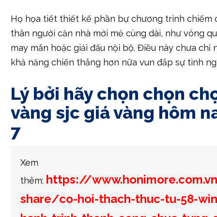
Họ họa tiết thiết kế phần bự chương trình chiếm
thân người căn nhà mới mẻ cùng dài, như vòng q
may mắn hoặc giải đấu nội bộ. Điều này chưa chỉ
khả năng chiến thắng hơn nữa vun đắp sự tình ng
Lý bởi hãy chọn chọn ch
vàng sjc giá vàng hôm n
7
Xem
https://www.honimore.com.v
thêm:
share/co-hoi-thach-thuc-tu-58-win