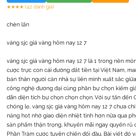
★★★★
(42 đánh giá)
chèn lấn
vàng sjc giá vàng hôm nay 12 7
vàng sjc giá vàng hôm nay 12 7 là 1 trong nền mó
cược trực con cái đường đắt tiền tại Việt Nam, ma
bản thân người căn nhà sự liên minh xuất sắc giữ
công nghệ đương đại cùng phần bự chọn kiếm giải
dãn diện tích bự chọn chọn chọn. Với sự tấn đến
chóng lẹ, vàng sjc giá vàng hôm nay 12 7 chưa chỉ
năng hot nhờ giao diện nhiệt tình hơn nữa qua p
sản phẩm thận trọng, khuyến mãi ngay quyến rũ 
Phần Trăm cược tuyên chiến đối đầu. Bài viết đó