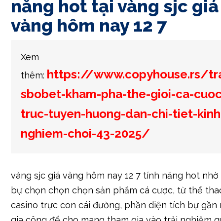
năng hot tại vàng sjc giá
vàng hôm nay 12 7
Xem
https://www.copyhouse.rs/tr
thêm:
sbobet-kham-pha-the-gioi-ca-cuoc
truc-tuyen-huong-dan-chi-tiet-kinh
nghiem-choi-43-2025/
vàng sjc giá vàng hôm nay 12 7 tính năng hot nhờ 
bự chọn chọn chọn sản phẩm cá cược, từ thể tha
casino trực con cái đường, phần diện tích bự gần
gia công để cho mang tham gia vào trải nghiệm q