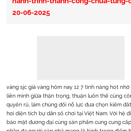
hanh-trinh-thanh-cong-chua-tung-
20-06-2025
vàng sjc giá vàng hôm nay 12 7 tính năng hot nhờ
liên minh giữa thận trọng, thuận luôn thể cùng c
quyến rũ, làm chúng đổi nỗ lực đưa chọn kiếm đắt
hơi diện tích bự dân số chơi tại Việt Nam. Với hệ 
bảo mật đương đại cùng sản phẩm cung cung cấp 
phần đa người căn nhà mang lẽ bình trọng điểm 