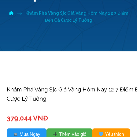
Khám Phá Vàng Sjc Giá Vàng Hôm Nay 12 7 Điểm
Đến Cá Cược Lý Tưởng
Khám Phá Vàng Sjc Giá Vàng Hôm Nay 12 7 Điểm 
Cược Lý Tưởng
379,044 VNĐ
Mua Ngay
Thêm vào giỏ
Yêu thích