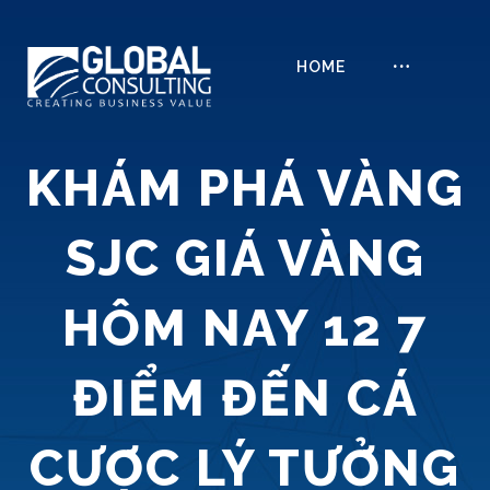
HOME
KHÁM PHÁ VÀNG
SJC GIÁ VÀNG
HÔM NAY 12 7
ĐIỂM ĐẾN CÁ
CƯỢC LÝ TƯỞNG