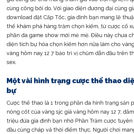
cùng công bởi do. Với giao diện đương đại cùng gi
download đặt Cấp Tốc, gia đình bạn mang lẽ thuậ
thể khám phá hàng trăm chọn kiếm, từ cược cổ x
phần đa game show mới mẻ mẻ. Điều này chưa ch
diện tích bự hóa chọn kiếm hơn nữa làm cho vàng 
vàng hôm nay 12 7 bảo trì vị chũm dẫn đầu trên th
sex.
Một vài hình trạng cược thể thao diệ
bự
Cược thể thao là 1 trong phần đa hình trạng sản
nòng cốt của vàng sjc giá vàng hôm nay 12 7, đắ
triệu đứa gia đình bạn nhờ Phần Trăm cược tuyên 
đầu cùng cháp vá thời điểm thực. Người chơi mang