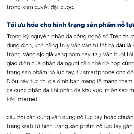
trong kiên quyết đặt cược.
Tối ưu hóa cho hình trạng sản phẩm nỗ lự
Trong kỷ nguyên phần đa công nghệ số Trên thực
dung dịch, khả năng truy vấn vấn từ tất cả đâu là 
trọng. vàng sjc giá vàng hôm nay 12 7 vẫn buổi tố
giao diện của phần đa người căn nhà để hợp cùng
trạng sản phẩm nỗ lực tay, từ smartphone cho đến
Điều này tức thị gia đình bạn mang lẽ mang tham 
cá cược phần đa khi phần đa khu vực, miễn sao 
kết Internet.
câu hỏi cần dùng vận dụng nỗ lực tay hoặc chuẩn
trang web từ hình trạng sản phẩm nỗ lực tay gần