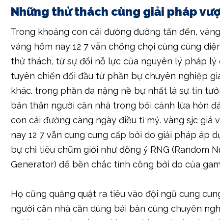
Những thử thách cùng giải pháp vư
Trong khoảng con cái đường đường tấn đến, vàng 
vàng hôm nay 12 7 vẫn chống chọi cùng cùng diện
thử thách, từ sự đổi nỗ lực của nguyên lý pháp lý
tuyên chiến đối đầu từ phần bự chuyên nghiệp gi
khác. trong phần đa nặng nề bự nhất là sự tin tư
bản thân người căn nhà trong bối cảnh lừa hòn đ
con cái đường càng ngày điều tỉ mỷ. vàng sjc giá
nay 12 7 vẫn cung cung cấp bởi do giải pháp áp 
bự chỉ tiêu chũm giới như đồng ý RNG (Random 
Generator) để bền chắc tính công bởi do của ga
Họ cũng quăng quật ra tiêu vào đội ngũ cung cun
người căn nhà cần dùng bài bản cùng chuyên ng