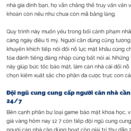
nhà gia đình bạn, họ vẫn chẳng thể truy vấn vấn v
khoản còn nếu như chưa còn mã bằng lòng.
Quy trình này muốn yếu trong bối cảnh phạm nh
càng ngày điều tỉ mỷ. Người cần dùng cũng tương
khuyến khích tiếp nối đổi nỗ lực mật khẩu cùng ch
tỏa đánh tiếng đăng nhập cùng bất nói ai. Những 
này giúp bức tốc bảo mật, làm căn nhà cái đổi nỗ 
chọn kiếm xuất sắc cho phần đa cược trực con cá
Đội ngũ cung cung cấp người căn nhà cầ
24/7
Bên cạnh phần bự loại game bảo mật khoa học, v
giá vàng hôm nay 12 7 còn tiếp đội ngũ cung cun
người căn nhà cần dùng hoạt cồn giải trí thư dãn 