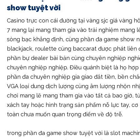
show tuyệt vời
Casino trực con cái đường tại vàng sjc giá vàng h
7 mang lại mang tham gia vào trải nghiệm mang lẽ
sòng bạc khẳng định, cùng phần đa game show 
blackjack, roulette cùng baccarat được phát liên 
phần bự dealer bài bản cùng chuyên nghiệp ngh
chuyên nghiệp nghiệp. Điều quánh biệt là họ hợp
phần đa chuyên nghiệp gia giao đắt tiền, bền chắ
VGA loại dung dịch lượng cùng âm lượng nhộn nhị
chơi mang lẽ mang tham gia vào tất cả bao giờ, t
xách tay hoặc hình trạng sản phẩm nỗ lực tay, c
toàn chưa muốn quan trọng điểm về độ trễ.
trong phần đa game show tuyệt vời là slot machi