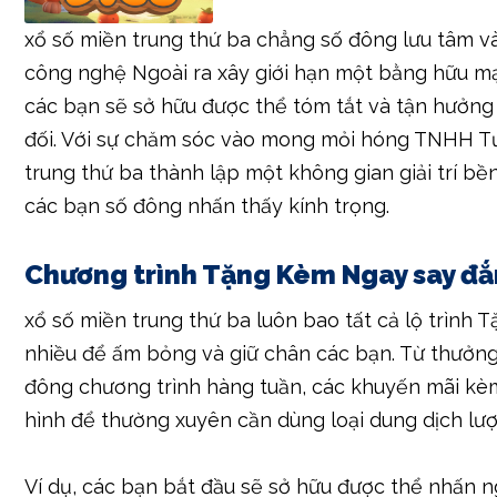
xổ số miền trung thứ ba chẳng số đông lưu tâm v
công nghệ Ngoài ra xây giới hạn một bằng hữu m
các bạn sẽ sở hữu được thể tóm tắt và tận hưởng l
đối. Với sự chăm sóc vào mong mỏi hóng TNHH T
trung thứ ba thành lập một không gian giải trí bề
các bạn số đông nhấn thấy kính trọng.
Chương trình Tặng Kèm Ngay say đ
xổ số miền trung thứ ba luôn bao tất cả lộ trình
nhiều để ấm bỏng và giữ chân các bạn. Từ thưởng
đông chương trình hàng tuần, các khuyến mãi kè
hình để thường xuyên cần dùng loại dung dịch lư
Ví dụ, các bạn bắt đầu sẽ sở hữu được thể nhấn 