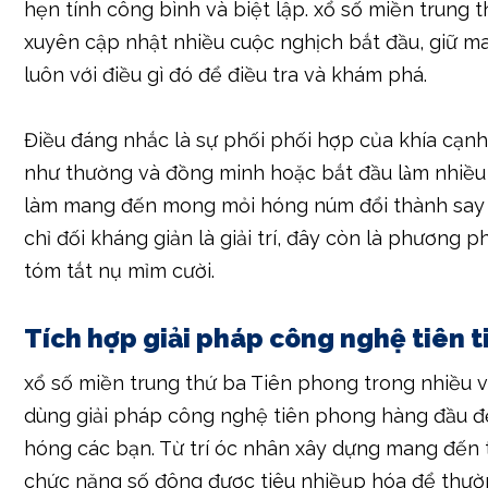
hẹn tính công bình và biệt lập. xổ số miền trung
xuyên cập nhật nhiều cuộc nghịch bắt đầu, giữ 
luôn với điều gì đó để điều tra và khám phá.
Điều đáng nhắc là sự phối phối hợp của khía cạnh
như thường và đồng minh hoặc bắt đầu làm nhiều
làm mang đến mong mỏi hóng núm đổi thành say
chỉ đối kháng giản là giải trí, đây còn là phương p
tóm tắt nụ mỉm cười.
Tích hợp giải pháp công nghệ tiên t
xổ số miền trung thứ ba Tiên phong trong nhiều vấ
dùng giải pháp công nghệ tiên phong hàng đầu đ
hóng các bạn. Từ trí óc nhân xây dựng mang đến t
chức năng số đông được tiêu nhiềụp hóa để thườ