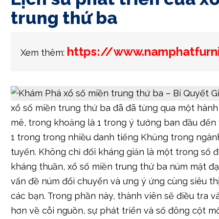
trung thứ ba
https://www.namphatfurni
Xem thêm:
xổ số miền trung thứ ba đã đã từng qua một hành t
mê, trong khoảng là 1 trong ý tưởng ban đầu đến 
1 trong trong nhiều danh tiếng Khủng trong ngành 
tuyến. Không chỉ đối kháng giản là một trong số đ
kháng thuần, xổ số miền trung thứ ba núm mặt đ
vấn đề núm đổi chuyển và ưng ý ứng cùng siêu thị
các bạn. Trong phần này, thành viên sẽ điều tra 
hơn về cỗi nguồn, sự phát triển và số đông cột mố