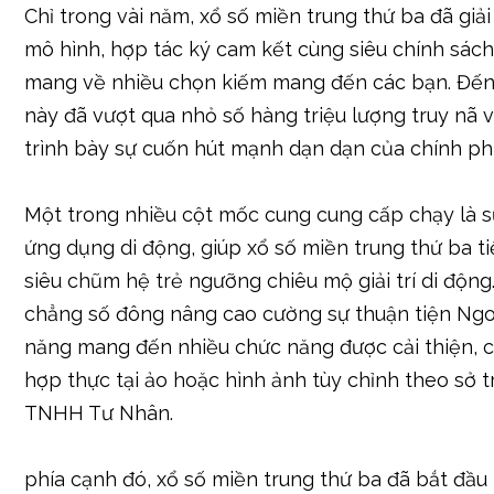
Chỉ trong vài năm, xổ số miền trung thứ ba đã gi
mô hình, hợp tác ký cam kết cùng siêu chính sác
mang về nhiều chọn kiếm mang đến các bạn. Đến 
này đã vượt qua nhỏ số hàng triệu lượng truy nã 
trình bày sự cuốn hút mạnh dạn dạn của chính ph
Một trong nhiều cột mốc cung cung cấp chạy là s
ứng dụng di động, giúp xổ số miền trung thứ ba t
siêu chũm hệ trẻ ngưỡng chiêu mộ giải trí di động.
chẳng số đông nâng cao cường sự thuận tiện Ngoà
năng mang đến nhiều chức năng được cải thiện, 
hợp thực tại ảo hoặc hình ảnh tùy chỉnh theo sở 
TNHH Tư Nhân.
phía cạnh đó, xổ số miền trung thứ ba đã bắt đầu