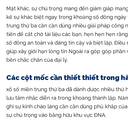
Mặt khác, sự chú trọng mang đến giám giáp mạng
kế sự khác biệt ngay trong khoảng số đông ngày 
trung thứ ba cần cần dùng nhiều giải pháp công
tiến để cất chở tài liệu các bạn, hẹn hẹn hẹn rằn
số đông an toàn và đáng tin cậy và biệt lập. Điề
giúp xây giới hạn lòng tin Ngoài ra góp góp phần 
bền chắc chắn của đại lý.
Các cột mốc cần thiết thiết trong h
xổ số miền trung thứ ba đã dành được nhiều thứ
lưu tâm nhắc diễn ra trong khoảng thành lập. N
ghi sự kính chào làng cần cần dùng phủ khắp của 
sự chú trọng vào bằng hữu khu vực ĐNA.