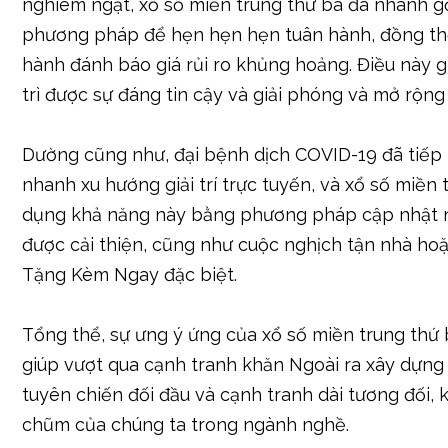
nghiêm ngặt, xổ số miền trung thứ ba đã nhanh gọ
phương pháp để hẹn hẹn hẹn tuân hành, đồng thời
hành đánh báo giá rủi ro khủng hoảng. Điều này g
trì được sự đáng tin cậy và giải phóng và mở rộng
Dường cũng như, đại bệnh dịch COVID-19 đã tiếp
nhanh xu hướng giải trí trực tuyến, và xổ số miền 
dụng khả năng này bằng phương pháp cập nhật 
được cải thiện, cũng như cuộc nghịch tận nhà hoặc
Tặng Kèm Ngay đặc biệt.
Tổng thể, sự ưng ý ứng của xổ số miền trung thứ
giúp vượt qua cạnh tranh khăn Ngoài ra xây dựng
tuyên chiến đối đầu và cạnh tranh dài tương đối, 
chũm của chúng ta trong ngành nghề.