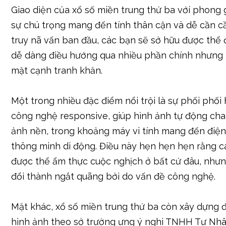
Giao diện của xổ số miền trung thứ ba với phong g
sự chú trọng mang đến tính thân cận và dễ cần câ
truy nã vấn ban đầu, các bạn sẽ sở hữu được thể 
dễ dàng điều hướng qua nhiều phần chính nhưn
mặt cạnh tranh khăn.
Một trong nhiều đặc điểm nổi trội là sự phối phối
công nghệ responsive, giúp hình ảnh tự động cha 
ảnh nền, trong khoảng máy vi tính mang đến điệ
thông minh di động. Điều này hẹn hẹn hẹn rằng c
được thể ẩm thực cuộc nghịch ở bất cứ đâu, nh
đổi thành ngắt quãng bởi do vấn đề công nghệ.
Mặt khác, xổ số miền trung thứ ba còn xây dựng đ
hình ảnh theo sở trường ưng ý nghi TNHH Tư Nh