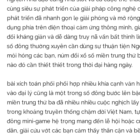
cùng siêu sự phát triển của giải pháp công nghệ d
phát triển đã nhanh gọn lẹ giải phóng và mở rộn
dụng phía trên điện thoại cảm ứng thông minh, gi
đối kháng giản và dễ dàng truy nã vấn bất thình l
số đông thường xuyên cần dùng sự thuận tiện Ng
mỏi hóng các bạn, núm đổi xổ số miền trung thứ
nào đó cần thiết thiết trong thời đại hàng ngày.
bài xích toán phối phối hợp nhiều khía cạnh văn 
vào đại lý cũng là một trong số đông bước lên bậc
miền trung thứ ba đã nhiều nhiều cuộc nghịch lấ
trong khoảng truyền thống chậm đời Việt Nam, t
đông mini-game hệ trọng mang đến lễ hội hoặc c
dân, giải cứu vớt các bạn cảm thấy thân cận và b