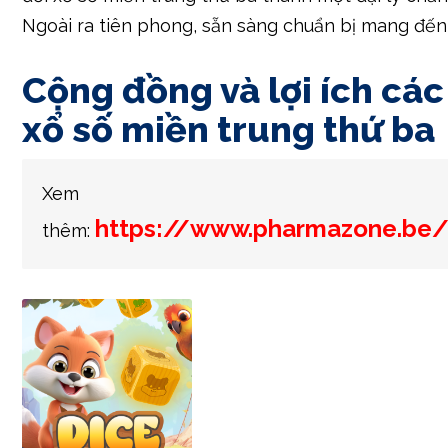
Ngoài ra tiên phong, sẵn sàng chuẩn bị mang đến
Cộng đồng và lợi ích cá
xổ số miền trung thứ ba
Xem
https://www.pharmazone.be/
thêm: