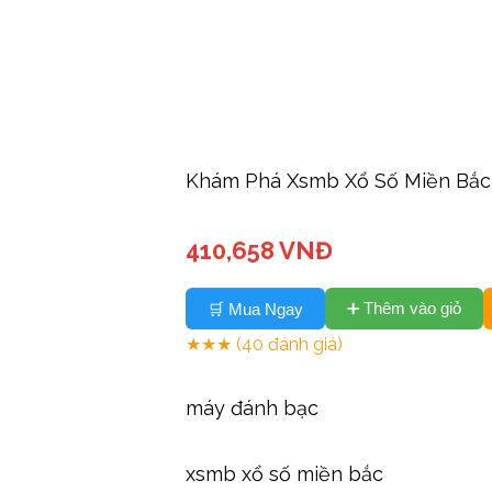
Khám Phá Xsmb Xổ Số Miền Bắc 
410,658 VNĐ
➕ Thêm vào giỏ
🛒 Mua Ngay
★★★
(40 đánh giá)
máy đánh bạc
xsmb xổ số miền bắc