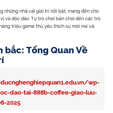
g những nhà cái giải trí nổi bật, mang đến cho
 vị và độc đáo. Từ trò chơi bàn chơi đến các trò
 hàng triệu game thủ yêu thích sự mới mẻ và
n bắc: Tổng Quan Về
í
oducnghenghiepquan1.edu.vn/wp-
oc-dao-tai-888b-coffee-giao-luu-
06-2025