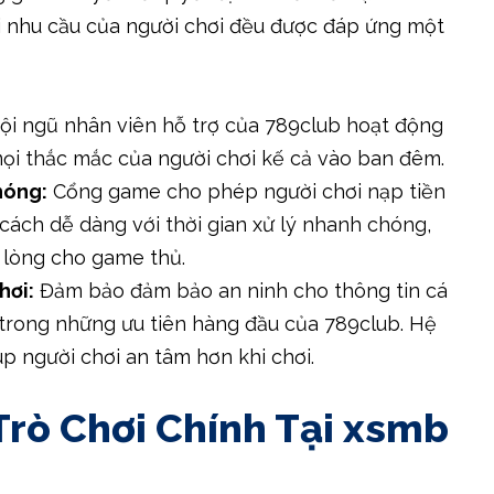
 nhu cầu của người chơi đều được đáp ứng một
ội ngũ nhân viên hỗ trợ của 789club hoạt động
 mọi thắc mắc của người chơi kế cả vào ban đêm.
hóng:
Cổng game cho phép người chơi nạp tiền
 cách dễ dàng với thời gian xử lý nhanh chóng,
 lòng cho game thủ.
hơi:
Đảm bảo đảm bảo an ninh cho thông tin cá
 trong những ưu tiên hàng đầu của 789club. Hệ
 người chơi an tâm hơn khi chơi.
rò Chơi Chính Tại xsmb