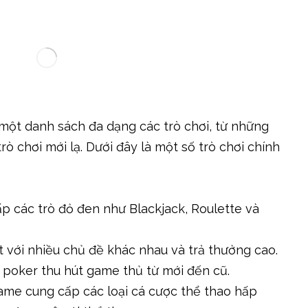
ột danh sách đa dạng các trò chơi, từ những
rò chơi mới lạ. Dưới đây là một số trò chơi chính
p các trò đỏ đen như Blackjack, Roulette và
t với nhiều chủ đề khác nhau và trả thưởng cao.
 poker thu hút game thủ từ mới đến cũ.
me cung cấp các loại cá cược thể thao hấp