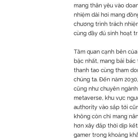
mang thân yêu vào doanh
nhiệm dài hơi mang đồn
chương trình trách nhiệm
cùng đầy đủ sinh hoạt tr
Tầm quan cạnh bên của xs
bậc nhất, mang bài bác 
thanh tao cùng tham dom
chúng ta. Đến năm 2030, 
cũng như chuyên ngành 
metaverse, khu vực ngư
authority vào sắp tới cũ
không còn chỉ mang nâng
hơn xây đắp thời dịp kết
gamer trong khoảng khắp