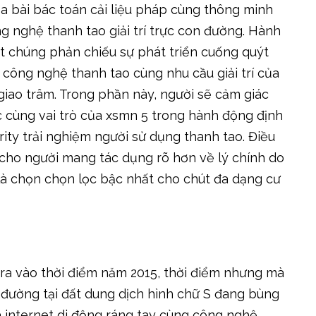
a bài bác toán cải liệu pháp cùng thông minh
 nghệ thanh tao giải trí trực con đường. Hành
ết chúng phản chiếu sự phát triển cuống quýt
 công nghệ thanh tao cùng nhu cầu giải trí của
iao trâm. Trong phần này, người sẽ cảm giác
c cùng vai trò của xsmn 5 trong hành động định
ity trải nghiệm người sử dụng thanh tao. Điều
cho người mang tác dụng rõ hơn về lý chính do
 là chọn chọn lọc bậc nhất cho chút đa dạng cư
 ra vào thời điểm năm 2015, thời điểm nhưng mà
on đường tại đất dung dịch hình chữ S đang bùng
a internet di động ráng tay cùng công nghệ