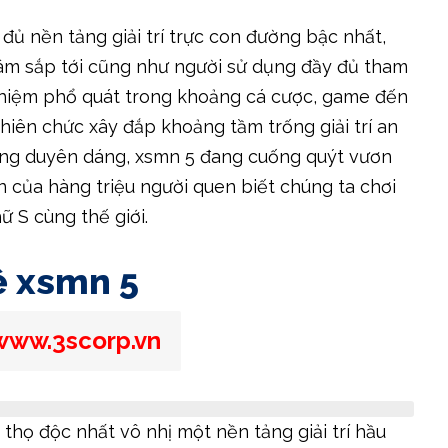
đủ nền tảng giải trí trực con đường bậc nhất,
âm sắp tới cũng như người sử dụng đầy đủ tham
ghiệm phổ quát trong khoảng cá cược, game đến
hiên chức xây đắp khoảng tầm trống giải trí an
ùng duyên dáng, xsmn 5 đang cuống quýt vươn
ẩn của hàng triệu người quen biết chúng ta chơi
ữ S cùng thế giới.
ề xsmn 5
www.3scorp.vn
thọ độc nhất vô nhị một nền tảng giải trí hầu