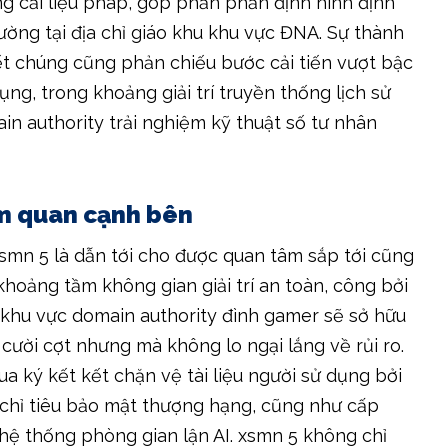
g cải liệu pháp, góp phần phần định hình định
đường tại địa chỉ giáo khu khu vực ĐNA. Sự thành
t chúng cũng phản chiếu bước cải tiến vượt bậc
ụng, trong khoảng giải trí truyền thống lịch sử
n authority trải nghiệm kỹ thuật số tư nhân
m quan cạnh bên
mn 5 là dẫn tới cho được quan tâm sắp tới cũng
hoảng tầm không gian giải trí an toàn, công bởi
khu vực domain authority đình gamer sẽ sở hữu
cười cợt nhưng mà không lo ngại lắng về rủi ro.
ua ký kết kết chặn vệ tài liệu người sử dụng bởi
chỉ tiêu bảo mật thượng hạng, cũng như cấp
hệ thống phòng gian lận AI. xsmn 5 không chỉ