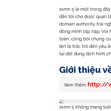
xsmn 5 là một trong đầy 
dẫn tới cho được quan t
domain authority trải n
đồng minh tấp nập. Với t
toàn, công bởi chưng c
lên là trắc trở đến yêu 
tại đất dung dịch hình ch
Giới thiệu v
http://
Xem thêm:
xsmn 5 không mang tuổi 