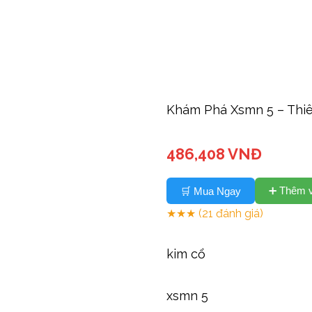
Khám Phá Xsmn 5 – Thiên
486,408 VNĐ
➕ Thêm v
🛒 Mua Ngay
★★★
(21 đánh giá)
kim cổ
xsmn 5