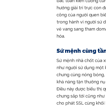
bác toán kiên cường cùn
hướng giải trí trực con 
công của người quen biế
trong hành vi người sử d
vẻ vang sang tham domai
hóa.
Sứ mệnh cùng tầ
Sứ mệnh nhà chốt của xs
như người sử dụng một k
chưng cùng nóng bỏng, 
khả năng tận thưởng nụ 
Điều này được biểu thị q
chưng sắp tới cũng như 
cho phát SSL cùng khối 