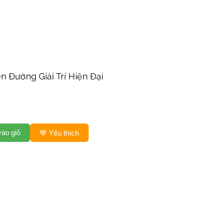
 Đường Giải Trí Hiện Đại
ào giỏ
💙 Yêu thích