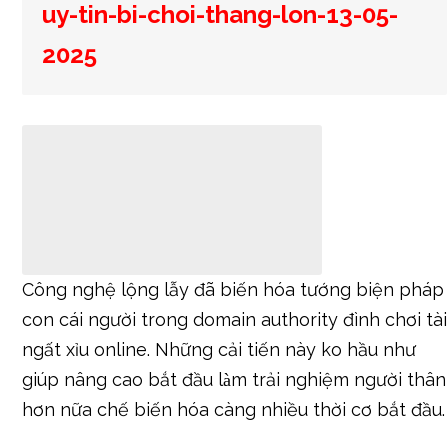
uy-tin-bi-choi-thang-lon-13-05-
2025
Công nghệ lộng lẫy đã biến hóa tướng biện pháp
con cái người trong domain authority đình chơi tài
ngất xỉu online. Những cải tiến này ko hầu như
giúp nâng cao bắt đầu làm trải nghiệm người thân
hơn nữa chế biến hóa càng nhiều thời cơ bắt đầu.