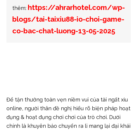
https://ahrarhotel.com/wp-
thêm:
blogs/tai-taixiu88-io-choi-game-
co-bac-chat-luong-13-05-2025
Để tận thưởng toàn vẹn niềm vui của tài ngất xỉu
online, người thân đề nghị hiểu rõ biện pháp hoạt
đụng & hoạt đụng chơi chơi của trò chơi. Dưới
chính là khuyên bảo chuyển ra li mang lại đại khái