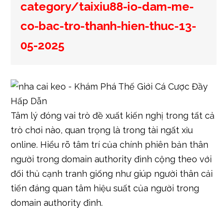
category/taixiu88-io-dam-me-
co-bac-tro-thanh-hien-thuc-13-
05-2025
Tâm lý đóng vai trò đề xuất kiến nghị trong tất cả
trò chơi nào, quan trọng là trong tài ngất xỉu
online. Hiểu rõ tâm trí của chính phiên bản thân
người trong domain authority đình cộng theo với
đối thủ cạnh tranh giống như giúp người thân cải
tiến đáng quan tâm hiệu suất của người trong
domain authority đình.