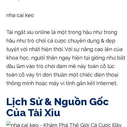
nha cai keo
Tài ngất xỉu online là một trong hầu như trong
hầu như trò chơi cá cược chuyên dụng & đẹp
tuyệt vời nhất hiện thời. Với sự nâng cao lên của
khoa học, người thân ngay hiện tại giống như bắt
đầu làm vào trò chơi đam mê này toàn cỗ lúc
toàn cỗ vày trí đơn thuần một chiếc điện thoại
thông minh hoặc máy vi tính gắn kết Internet.
Lịch Sử & Nguồn Gốc
Của Tài Xỉu