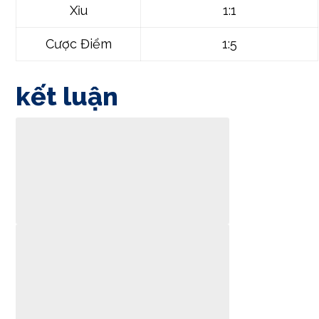
Xỉu
1:1
Cược Điểm
1:5
kết luận