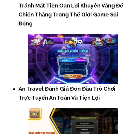
Tránh Mất Tiền Oan Lời Khuyên Vàng Để
Chiến Thắng Trong Thế Giới Game Sổi
Động
An Travel Đánh Giá Đón Đầu Trò Chơi
Trực Tuyến An Toàn Và Tiện Lợi