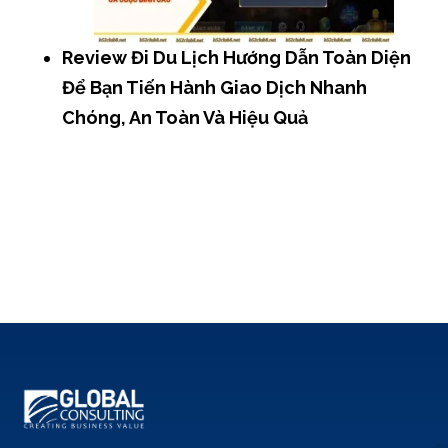
Chóng, An Toàn Và Hiệu Quả
Global
Consulting is
an emerging