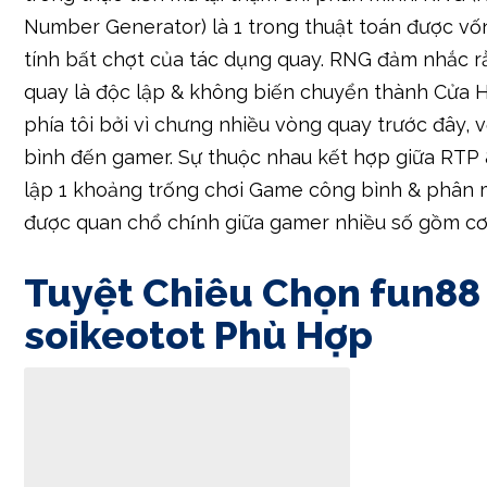
Number Generator) là 1 trong thuật toán được v
tính bất chợt của tác dụng quay. RNG đảm nhắc 
quay là độc lập & không biến chuyển thành Cửa
phía tôi bởi vì chưng nhiều vòng quay trước đây, 
bình đến gamer. Sự thuộc nhau kết hợp giữa RTP
lập 1 khoảng trống chơi Game công bình & phân m
được quan chổ chính giữa gamer nhiều số gồm cơ
Tuyệt Chiêu Chọn fun88
soikeotot Phù Hợp