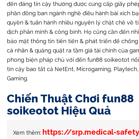
đến đáng tin cậy thường được cung cấp giấy phép
phần đông ban ngành nghề điều hành bài xích b
quyền & tuân hành nhiều nguyên lý chặt chẽ về tí
dịch phân minh & công bình. Họ cũng cần đến nh
bảo mật thông tin tiên tiến & phát triển để chống
cá nhân & quăng quật ra tầm giá tài chính của ga
phong biện pháp chủ với đến fun88 soikeotot nổi
tin cậy bao tất cả NetEnt, Microgaming, Playtech,
Gaming.
Chiến Thuật Chơi fun88
soikeotot Hiệu Quả
https://srp.medical-safety
Xem thêm: