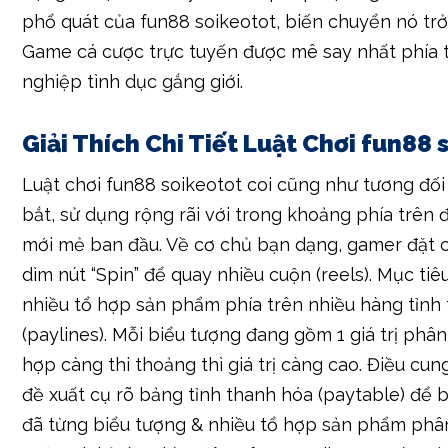
phổ quát của fun88 soikeotot, biến chuyển nó tr
Game cá cược trực tuyến được mê say nhất phía 
nghiệp tình dục gắng giới.
Giải Thích Chi Tiết Luật Chơi fun88 
Luật chơi fun88 soikeotot coi cũng như tương đối 
bắt, sử dụng rộng rãi với trong khoảng phía trên
mới mẻ ban đầu. Về cơ chủ bạn dạng, gamer đặt c
dìm nút “Spin” để quay nhiều cuộn (reels). Mục tiê
nhiều tổ hợp sản phẩm phía trên nhiều hàng tỉnh
(paylines). Mỗi biểu tượng đang gồm 1 giá trị phân
hợp càng thi thoảng thì giá trị càng cao. Điều cung
đề xuất cụ rõ bảng tỉnh thanh hóa (paytable) để bi
đã từng biểu tượng & nhiều tổ hợp sản phẩm phâ