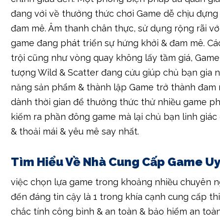
đang với về thưởng thức chơi Game dễ chịu đựng 
đam mê. Âm thanh chân thực, sử dụng rộng rãi vớ
game đang phát triển sự hứng khởi & đam mê. Các
trội cũng như vòng quay không lấy tầm giá, Game
tượng Wild & Scatter đang cứu giúp chủ bạn gia 
năng sản phẩm & thành lập Game trở thành đam
dành thời gian để thưởng thức thử nhiều game p
kiếm ra phần đông game mà lại chủ bạn linh giác
& thoải mái & yêu mê say nhất.
Tìm Hiểu Về Nhà Cung Cấp Game Uy
việc chọn lựa game trong khoảng nhiều chuyên ng
đến đáng tin cậy là 1 trong khía cạnh cung cấp th
chắc tính công bình & an toàn & bảo hiểm an toàn