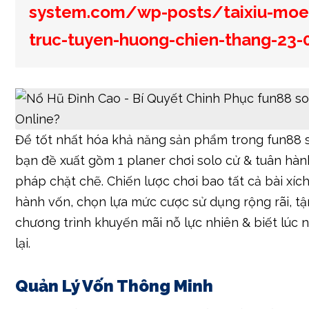
system.com/wp-posts/taixiu-moe-
truc-tuyen-huong-chien-thang-23-
Để tốt nhất hóa khả năng sản phẩm trong fun88 s
bạn đề xuất gồm 1 planer chơi solo cử & tuân hàn
pháp chặt chẽ. Chiến lược chơi bao tất cả bài xíc
hành vốn, chọn lựa mức cược sử dụng rộng rãi, t
chương trình khuyến mãi nỗ lực nhiên & biết lúc
lại.
Quản Lý Vốn Thông Minh