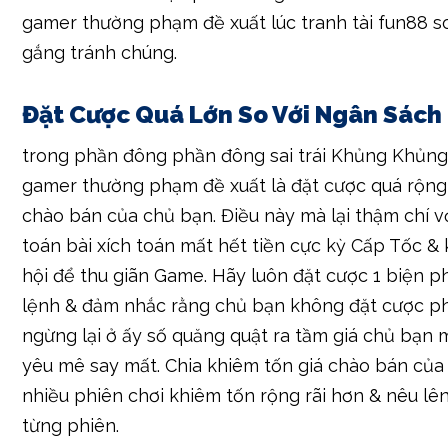
gamer thường phạm đề xuất lúc tranh tài fun88 s
gắng tránh chúng.
Đặt Cược Quá Lớn So Với Ngân Sách
trong phần đông phần đông sai trái Khủng Khủng 
gamer thường phạm đề xuất là đặt cược quá rộng 
chào bán của chủ bạn. Điều này mà lại thậm chí vớ
toán bài xích toán mất hết tiền cực kỳ Cấp Tốc 
hội để thu giãn Game. Hãy luôn đặt cược 1 biện
lệnh & đảm nhắc rằng chủ bạn không đặt cược p
ngừng lại ở ấy số quăng quật ra tầm giá chủ bạn m
yêu mê say mất. Chia khiêm tốn giá chào bán của 
nhiều phiên chơi khiêm tốn rộng rãi hơn & nêu l
từng phiên.