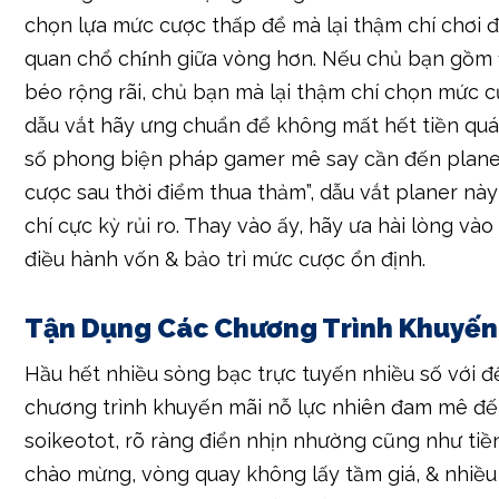
chọn lựa mức cược thấp để mà lại thậm chí chơi 
quan chổ chính giữa vòng hơn. Nếu chủ bạn gồm 
béo rộng rãi, chủ bạn mà lại thậm chí chọn mức 
dẫu vắt hãy ưng chuẩn để không mất hết tiền qu
số phong biện pháp gamer mê say cần đến plane
cược sau thời điểm thua thảm”, dẫu vắt planer này
chí cực kỳ rủi ro. Thay vào ấy, hãy ưa hài lòng vào
điều hành vốn & bảo trì mức cược ổn định.
Tận Dụng Các Chương Trình Khuyến
Hầu hết nhiều sòng bạc trực tuyến nhiều số với 
chương trình khuyến mãi nỗ lực nhiên đam mê đ
soikeotot, rõ ràng điển nhịn nhường cũng như tiề
chào mừng, vòng quay không lấy tầm giá, & nhiều