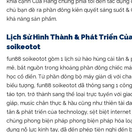
khía cạnh Cửa Hàng chúng phía tôi đến tác dụng 
chủ bạn đề ra phần đông kiên quyết sáng suốt &
khả năng sản phẩm.
Lịch Sử Hình Thành & Phát Triển Củ
soikeotot
fun88 soikeotot gồm 1 lịch sử hào hùng cải tân &
mê, bắt nguồn trong khoảng phần đông chiếc má
học cổ điển. Từ phần đông bộ máy giản dị với cha
biểu tượng, fun88 soikeotot đã thông sang 1 côn
táo tợn, trở thành sang thể loại trực tuyến với gi
giáp, music chân thực & hầu cũng như thiên tài đ
tân & phát triển của technology, sệt biệt interne
chủng phong biện pháp phong biện pháp hóa loại
đụng nỗ lực kỉnh tay, đã đến phép tiện nghi đến b