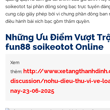
soikeotot tại phần đông sòng bạc trực tuyến đáng
cung cấp giấy phép bởi vì chưng phần đông ban
điều hành bài xích bạc gồm thẩm quyền.
Những Ưu Điểm Vượt Trộ
fun88 soikeotot Online
Xem
http://www.xetangthanhdinh
thêm:
discussion/nohu-dieu-thu-vi-ve-loa
nay-23-06-2025