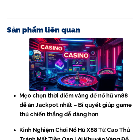
Sản phẩm liên quan
Mẹo chọn thời điểm vàng để nổ hũ vn88
dễ ăn Jackpot nhất – Bí quyết giúp game
thủ chiến thắng dễ dàng hơn
Kinh Nghiệm Chơi Nổ Hũ X88 Từ Cao Thủ
Tránh Mất Tiền Oan Lời Khuyên Vàng Để
Chiến Thắng Trong Thế Giới Game Sổi
Động