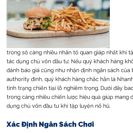
Các Chiến Lược Về Quản 
Khi Chơi Nổ Hũ