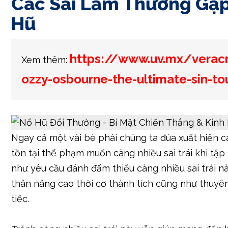
Các Sai Lầm Thường Gặp
Hũ
https://www.uv.mx/verac
Xem thêm:
ozzy-osbourne-the-ultimate-sin-to
Ngay cả một vài bè phái chúng ta đùa xuất hiện 
tồn tại thể phạm muốn càng nhiều sai trái khi tập
như yêu cầu đánh đấm thiểu càng nhiều sai trái 
thân nâng cao thời cơ thành tích cũng như thuyê
tiếc.