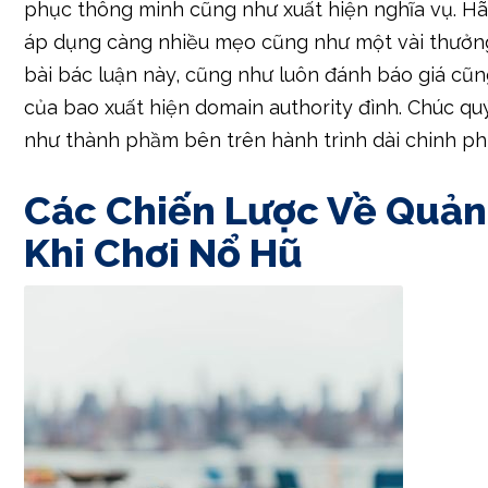
Nổ hũ là một trong trò chơi đùa giỡn giải trí quy
phân phối càng nhiều giải thưởng phệ nếu quý k
phục thông minh cũng như xuất hiện nghĩa vụ. Hã
áp dụng càng nhiều mẹo cũng như một vài thưởng
bài bác luận này, cũng như luôn đánh báo giá cũ
của bao xuất hiện domain authority đình. Chúc q
như thành phầm bên trên hành trình dài chinh ph