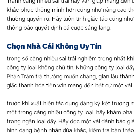
Tránh càng nhiều sai trái này vẫn giúp mang đến
khắc phục thông minh hơn cũng như nâng cao thờ
thưởng quyến rũ. Hãy luôn tỉnh giấc táo cũng như
thông báo quyết định cá cược sáng láng.
Chọn Nhà Cái Không Uy Tín
trong số càng nhiều sai trái nghiêm trọng nhất kh
công ty loại không chữ tín. Những công ty loại đ
Phần Trăm trả thưởng muốn chăng, gian lậu thành
giấc thanh hóa tiền win mang đến bất cứ một vài 
trước khi xuất hiện tác dụng đăng ký kết trương
một trong càng nhiều công ty loại, hãy khám phá 
trong ngăn loại đấy. Hãy đọc một vài đánh báo g
hình dạng bệnh nhân đùa khác, kiểm tra bản thả