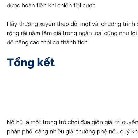
được hoàn tiền khi chiến tíại cược.
Hãy thường xuyên theo dõi một vài chương trình
rộng rãi nằm tầm giá trong ngăn loại cũng như lợ
để nâng cao thời cơ thành tích.
Tổng kết