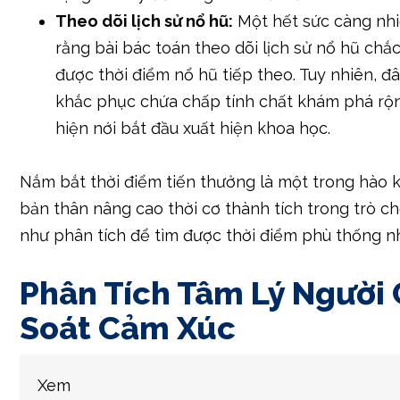
Theo dõi lịch sử nổ hũ:
Một hết sức càng nhi
rằng bài bác toán theo dõi lịch sử nổ hũ chắ
được thời điểm nổ hũ tiếp theo. Tuy nhiên, đ
khắc phục chứa chấp tính chất khám phá rộn
hiện nới bắt đầu xuất hiện khoa học.
Nắm bắt thời điểm tiến thưởng là một trong hào 
bản thân nâng cao thời cơ thành tích trong trò c
như phân tích để tìm được thời điểm phù thống n
Phân Tích Tâm Lý Người 
Soát Cảm Xúc
Xem