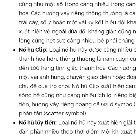
cũng như một số trong càng nhiều trong càn
hóa. Các hương vày riêng thông thường là c
trái cây, số 7 hoặc một vài ký kết hiệu đối k
xuất hiện vẻ ngoài đùa đối kháng giản cũng 
lòng cùng hết sức càng nhiều bè phái chúng 
Nổ hũ Clip:
Loại nổ hũ này được càng nhiều 
thanh hóa hơn, thông thường là năm cuộn c
đến 100 hàng tỉnh giấc thanh hóa. Các hương
một vài anh hùng, chuyển giao diện hoặc đo
chủ đề của trò chơi. Nổ hũ Clip xuất hiện ca
sống hễ cũng như càng nhiều ích lợi riêng b
tiền, hương vày riêng hoang dã (wild symbol
phân tán (scatter symbol).
Nổ hũ lũy tiến:
Loại nổ hũ này xuất hiện giải
dần phần nhiều theo thời điểm. Mỗi khi xuất 