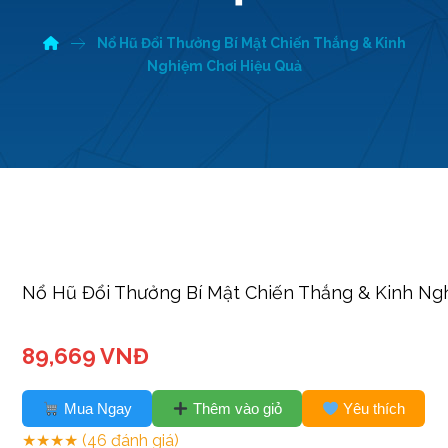
Nổ Hũ Đổi Thưởng Bí Mật Chiến Thắng & Kinh
Nghiệm Chơi Hiệu Quả
Nổ Hũ Đổi Thưởng Bí Mật Chiến Thắng & Kinh Ng
89,669 VNĐ
Mua Ngay
Thêm vào giỏ
Yêu thích
★★★★
(46 đánh giá)