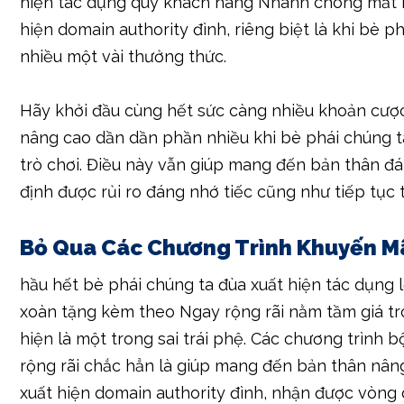
hiện tác dụng quý khách hàng Nhanh chóng mất h
hiện domain authority đình, riêng biệt là khi bè 
nhiều một vài thưởng thức.
Hãy khởi đầu cùng hết sức càng nhiều khoản cượ
nâng cao dần dần phần nhiều khi bè phái chúng 
trò chơi. Điều này vẫn giúp mang đến bản thân đ
định được rủi ro đáng nhớ tiếc cũng như tiếp tục 
Bỏ Qua Các Chương Trình Khuyến M
hầu hết bè phái chúng ta đùa xuất hiện tác dụng 
xoàn tặng kèm theo Ngay rộng rãi nằm tầm giá tr
hiện là một trong sai trái phệ. Các chương trình
rộng rãi chắc hẳn là giúp mang đến bản thân nân
xuất hiện domain authority đình, nhận được vòng 