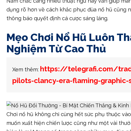
Nắm chắc càng nhiều thuật ngữ này vẫn giúp man
dụng rõ hơn về cách khắc phục đùa nổ hũ cũng n
thông báo quyết định cá cược sáng láng.
Mẹo Chơi Nổ Hũ Luôn Th
Nghiệm Từ Cao Thủ
https://telegrafi.com/tra
Xem thêm:
pilots-clancy-era-flaming-graphic-
Chơi nổ hũ không chỉ cùng hết sức phụ thuộc và
muốn xuất hiện chiến lược cũng như một vài thưở