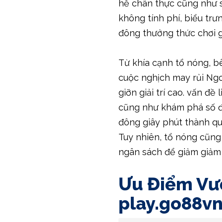
hễ chân thực cũng như s
không tính phí, biểu trư
đông thưởng thức chơi giỡ
Từ khía cạnh tổ nóng, b
cuộc nghịch may rủi Ngoài
giỡn giải trí cao. vấn đề
cũng như khám phá số đô
đông giây phút thành q
Tuy nhiên, tổ nóng cũng
ngân sách để giảm giảm
Ưu Điểm Vượ
play.go88v