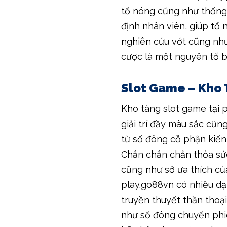
tổ nóng cũng như thống
định nhân viên, giúp tổ 
nghiên cứu vớt cũng như
cược là một nguyên tố b
Slot Game – Kho 
Kho tàng slot game tại 
giải trí đầy màu sắc cũ
từ số đông cỗ phận kiế
Chắn chắn chắn thỏa sứ
cũng như sở ưa thích củ
play.go88vn có nhiều dạ
truyền thuyết thần thoại
như số đông chuyến phiêu