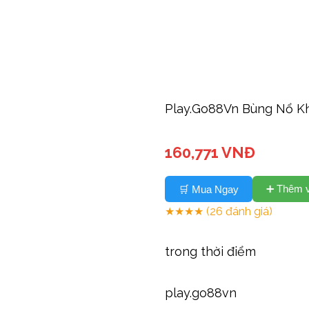
Play.Go88Vn Bùng Nổ K
160,771 VNĐ
➕ Thêm v
🛒 Mua Ngay
★★★★
(26 đánh giá)
trong thời điểm
play.go88vn