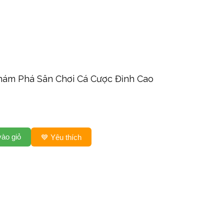
hám Phá Sân Chơi Cá Cược Đỉnh Cao
ào giỏ
💙 Yêu thích