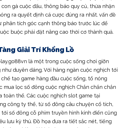
 con gà cuộc đấu, thông báo quy củ, thừa nhận
nóng ra quyết định cá cược đúng ra nhất. vấn đề
 phân tích góc cạnh thông báo trước lúc để
uộc buộc phải đặt nâng cao thời cơ thành quả.
Tàng Giải Trí Khổng Lồ
play.go88vn là một trong cuộc sống chơi giỡn
ng như duyên dáng. Với hàng ngàn cuộc nghịch tới
n chế tạo game hàng đầu cuộc sống, tổ nóng
c mua lọc số đông cuộc nghịch Chắn chắn chắn
a toàn thể. Các cuộc nghịch slot game tại
ng công ty thể, từ số đông câu chuyện cổ tích,
 tới số đông cỗ phim truyền hình kinh điển cũng
 lưu kỳ thú. Đồ họa đưa ra tiết sắc nét, tiếng