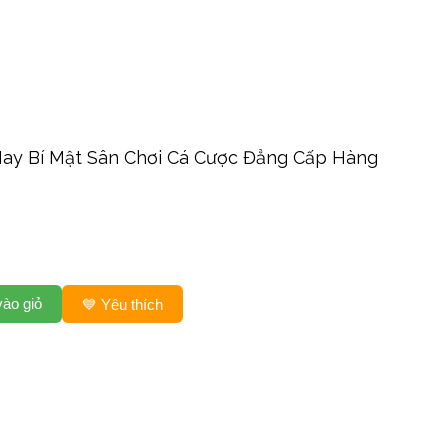
ay Bí Mật Sân Chơi Cá Cược Đẳng Cấp Hàng
ào giỏ
💙 Yêu thích