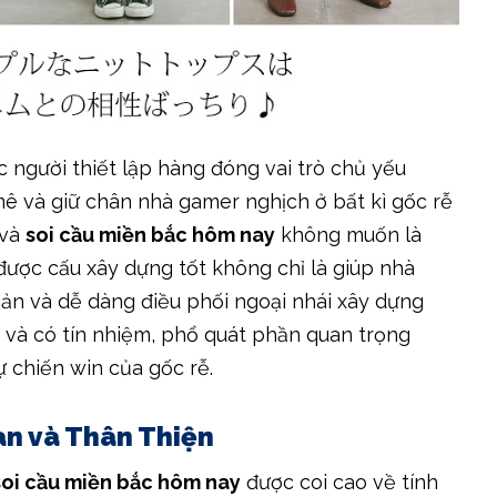
c người thiết lập hàng đóng vai trò chủ yếu
mê và giữ chân nhà gamer nghịch ở bất kì gốc rễ
 và
soi cầu miền bắc hôm nay
không muốn là
được cấu xây dựng tốt không chỉ là giúp nhà
iản và dễ dàng điều phối ngoại nhái xây dựng
và có tín nhiệm, phổ quát phần quan trọng
 chiến win của gốc rễ.
an và Thân Thiện
soi cầu miền bắc hôm nay
được coi cao về tính