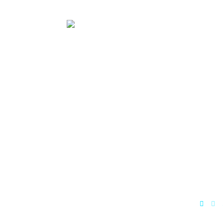
SOI CẦU MIỀN 
CƯỢ