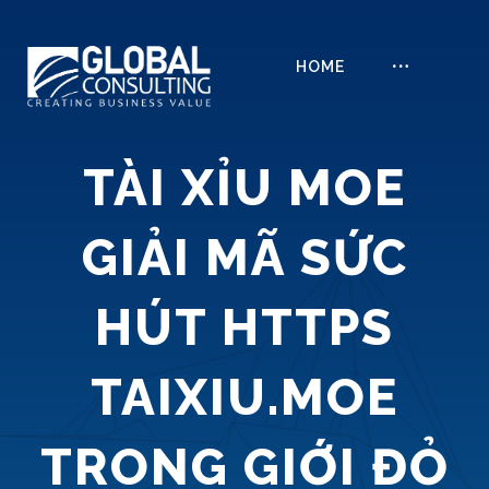
HOME
TÀI XỈU MOE
GIẢI MÃ SỨC
HÚT HTTPS
TAIXIU.MOE
TRONG GIỚI ĐỎ