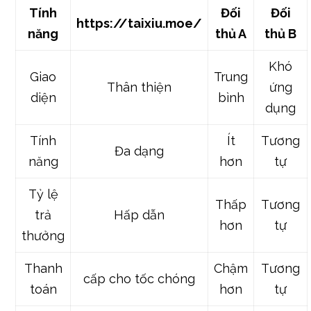
Tính
Đối
Đối
https://taixiu.moe/
năng
thủ A
thủ B
Khó
Giao
Trung
Thân thiện
ứng
diện
bình
dụng
Tính
Ít
Tương
Đa dạng
năng
hơn
tự
Tỷ lệ
Thấp
Tương
trả
Hấp dẫn
hơn
tự
thưởng
Thanh
Chậm
Tương
cấp cho tốc chóng
toán
hơn
tự