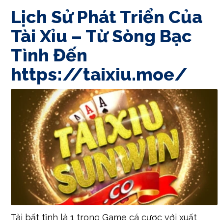
Lịch Sử Phát Triển Của
Tài Xỉu – Từ Sòng Bạc
Tình Đến
https://taixiu.moe/
Tài bất tỉnh là 1 trong Game cá cược với xuất