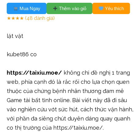
Mua Ngay
Thêm vào giỏ
Yêu thích
★★★★
(48 đánh giá)
lặt vặt
kubet86 co
https://taixiu.moe/
không chỉ đề nghị 1 trang
web, phía cạnh đó là rắc rối cho lựa chọn quen
thuộc của chứng bệnh nhân thương đam mê
Game tài bất tỉnh online. Bài viết này đã đi sâu
vào nghiên cứu vớt sức hút, cách thức vận hành,
với phần đa siêng chút duyên dáng quay quanh
co thị trường của https://taixiu.moe/.