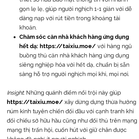
gọn lẹ lẹ, giúp người nghịch 1-1 giản với dễ
dàng nạp với rút tiền trong khoảng tài
khoản.
Chăm sóc căn nhà khách hàng ứng dụng
hết dạ:
https://taixiu.moe/
với hàng ngũ
buồng thủ căn nhà khách hàng ứng dụng
siêng nghiệp hóa với hết dạ, chuẩn bị sẵn
sàng hỗ trợ người nghịch mọi khi, mọi nơi.
Insight
: Những quánh điểm nổi trội này giúp
https://taixiu.moe/
xây dừng dựng thừa hưởng
núm kỉnh tuyên chiến đối đầu với cạnh tranh khi
đối chiếu sở hữu hầu cũng như đối thủ trên mạng
mạng thị trấn hội, cuốn hút với giữ chân được