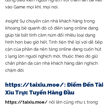
vào Game mọi khi, mọi nơi.
Insight
: Sự chuyển căn nhà khách hàng trong
khoảng bề quanh đó cổ điển sang online đang
giúp tài bất tỉnh cầm núm đổi nhiều loại dạng
hình hơn bao giờ hết. Tính tiện thể lợi với dễ tiếp
cận của phần đa nền tảng online đang cuốn hút
1 lạng lớn người nghịch mới, thuộc theo đó giữ
chân phần đa căn nhà khách hàng dân nghịch
chậm đời.
https://taixiu.moe/: Điểm Đến Tài
Xỉu Trực Tuyến Hàng Đầu
https://taixiu.moe/
nổi lên cũng như 1 trong