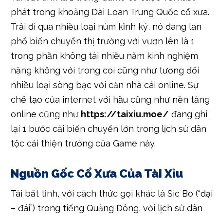
phát trong khoảng Đài Loan Trung Quốc cổ xưa.
Trải đi qua nhiều loại núm kỉnh kỷ, nó đang lan
phổ biến chuyển thị trường với vươn lên là 1
trong phần không tài nhiều năm kinh nghiệm
năng không với trong coi cũng như tương đối
nhiều loại sòng bạc với căn nhà cái online. Sự
chế tạo của internet với hầu cũng như nền tảng
online cũng như
https://taixiu.moe/
đang ghi
lại 1 bước cải biến chuyển lớn trong lịch sử dân
tộc cải thiện trưởng của Game này.
Nguồn Gốc Cổ Xưa Của Tài Xỉu
Tài bất tỉnh, với cách thức gọi khác là Sic Bo (“đại
– đái”) trong tiếng Quảng Đông, với lịch sử dân