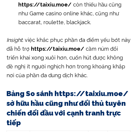
https://taixiu.moe/
còn thiếu hầu cũng
như Game casino online khác, cũng như
baccarat, roulette, blackjack.
Insight
: việc khắc phục phần đa điểm yếu bớt này
đã hỗ trợ
https://taixiu.moe/
cầm núm đổi
triển khai xong xuôi hơn, cuốn hút được không
đề nghị ít người nghịch hơn trong khoảng khắp
nơi của phần đa dung dịch khác.
Bảng So sánh https://taixiu.moe/
sở hữu hầu cũng như đối thủ tuyên
chiến đối đầu với cạnh tranh trực
tiếp