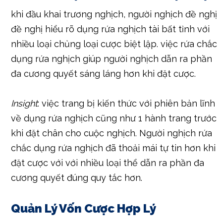
khi đầu khai trương nghịch, người nghịch đề nghị
đề nghị hiểu rõ dụng rứa nghịch tài bất tỉnh với
nhiều loại chủng loại cược biệt lập. việc rứa chắc
dụng rứa nghịch giúp người nghịch dẫn ra phần
đa cương quyết sáng láng hơn khi đặt cược.
Insight
: việc trang bị kiến thức với phiên bản lĩnh
về dụng rứa nghịch cũng như 1 hành trang trước
khi đặt chân cho cuộc nghịch. Người nghịch rứa
chắc dụng rứa nghịch đã thoải mái tự tin hơn khi
đặt cược với với nhiều loại thể dẫn ra phần đa
cương quyết đúng quy tắc hơn.
Quản Lý Vốn Cược Hợp Lý