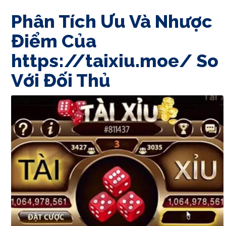
Phân Tích Ưu Và Nhược
Điểm Của
https://taixiu.moe/ So
Với Đối Thủ