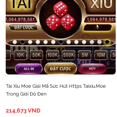
Tài Xỉu Moe Giải Mã Sức Hút Https Taixiu.Moe
Trong Giới Đỏ Đen
214,673 VNĐ