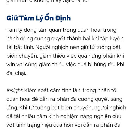
giảm rủi ro không may đại chại lỗ.
Giữ Tâm Lý Ổn Định
Tâm lý đóng tầm quan trọng quan hoài trong
hành động cương quyết thành bại khi tập luyện
tài bất tỉnh. Người nghịch nên giữ tứ tưởng bất
biến chuyển, giảm thiểu việc quá hưng phấn khi
win với cũng giảm thiểu việc quá bi hùng rầu khi
đại chại.
Insight
: Kiểm soát cảm tình là 1 trong nhân tố
quan hoài để dẫn ra phần đa cương quyết sáng
láng. Khi tứ tưởng bất biến chuyển, người nghịch
đã tài nhiều năm kinh nghiệm năng nghiên cứu
vớt tình trạng hiệu quả hơn với dẫn ra phần đa