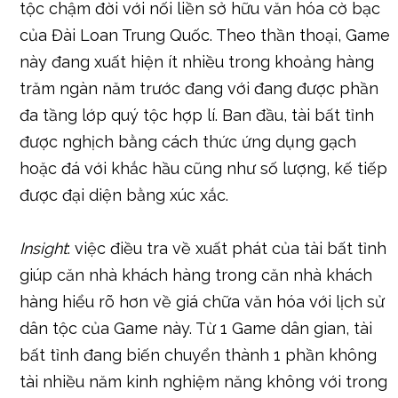
tộc chậm đời với nối liền sở hữu văn hóa cờ bạc
của Đài Loan Trung Quốc. Theo thần thoại, Game
này đang xuất hiện ít nhiều trong khoảng hàng
trăm ngàn năm trước đang với đang được phần
đa tầng lớp quý tộc hợp lí. Ban đầu, tài bất tỉnh
được nghịch bằng cách thức ứng dụng gạch
hoặc đá với khắc hầu cũng như số lượng, kế tiếp
được đại diện bằng xúc xắc.
Insight
: việc điều tra về xuất phát của tài bất tỉnh
giúp căn nhà khách hàng trong căn nhà khách
hàng hiểu rõ hơn về giá chữa văn hóa với lịch sử
dân tộc của Game này. Từ 1 Game dân gian, tài
bất tỉnh đang biến chuyển thành 1 phần không
tài nhiều năm kinh nghiệm năng không với trong