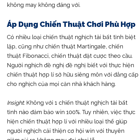
không may không đáng với.
Áp Dụng Chiến Thuật Chơi Phù Hợp
Có nhiều loại chiến thuật nghịch tài bất tỉnh biệt
lập, cũng như chiến thuật Martingale, chiến
thuật Fibonacci, chiến thuật đặt cược theo cầu.
Người nghịch đề nghị đề nghị biết với thực hiện
chiến thuật hợp lí sở hữu siêng môn với đẳng cấp
cho nghịch của mọi căn nhà khách hàng.
Insight
: Không với 1 chiến thuật nghịch tài bất
tỉnh nào đảm bảo win 100%. Tuy nhiên, việc thực
hiện chiến thuật hợp lí với nhiều loại thể giúp
người nghịch cải thiện cơ hội win với thuyên