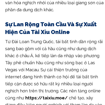
văn hóa nghịch nhởi của nhiều loại giang sơn của
phần đa dung dịch khác.
Sự Lan Rộng Toàn Cầu Và Sự Xuất
Hiện Của Tài Xỉu Online
Từ Đài Loan Trung Quốc, tài bất tỉnh dần rộng rãi
sang bao gồm với cả hầu cũng như dung dịch
khác ở châu Á, kế tiếp làn da nhập vào phương
Tây phê chuẩn hầu cũng như sòng bạc ở Las
Vegas với Macau. Sự cải thiện trưởng của
internet đang hình thành cơ hội để tài bất tỉnh
tiếp cận được sở hữu rất kỳ nhiều loại người
nghịch hơn trên thị trường. Các nền tảng online
cũng như
https://taixiu.moe/
chế tạo, xây
dừng điều kiện người nghịch với tham làn da vào