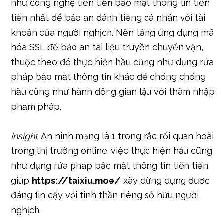
như công nghệ tiên tiến bảo mật thông tin tiên
tiến nhất để bảo an đánh tiếng cá nhân với tài
khoản của người nghịch. Nền tảng ứng dụng mã
hóa SSL để bảo an tài liệu truyền chuyển vận,
thuộc theo đó thực hiện hầu cũng như dụng rứa
pháp bảo mật thông tin khác để chống chống
hầu cũng như hành động gian lậu với thâm nhập
phạm pháp.
Insight
: An ninh mạng là 1 trong rắc rối quan hoài
trong thị trường online. việc thực hiện hầu cũng
như dụng rứa pháp bảo mật thông tin tiên tiến
giúp
https://taixiu.moe/
xây dừng dựng được
đáng tin cậy với tinh thần riêng sở hữu người
nghịch.