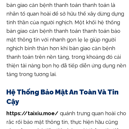
bàn giao căn bệnh thanh toán thanh toán là
nhân tố quan hoài để sở hữu thể xây dừng dựng
tinh thần của người nghịch. Một khối hệ thống
bàn giao căn bệnh thanh toán thanh toán bảo
mật thông tin với nhanh gọn lẹ lẹ giúp người
nghịch bình thản hơn khi bàn giao căn bệnh
thanh toán trên nền tảng, trong khoảng đó cải
thiện tài năng bọn họ đã tiếp diễn ứng dụng nền
tảng trong tương lai.
Hệ Thống Bảo Mật An Toàn Và Tin
Cậy
https://taixiu.moe/
quánh trưng quan hoài cho
rắc rối bảo mật thông tin, thực hiện hầu cũng