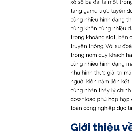
xổ số ba đài là một tro
tảng game trực tuyến đ
cùng nhiều hình dạng th
cùng khôn cùng nhiều d
trong khoảng slot, bắn 
truyền thống. Với sự đo
trông nom quý khách hà
cùng nhiều hình dạng m
như hình thức giải trí m
người kiên nắm liên kết,
cùng nhấn thấy lý chính
download phù hợp hợp củ
toàn công nghiệp dục tì
Giới thiệu v