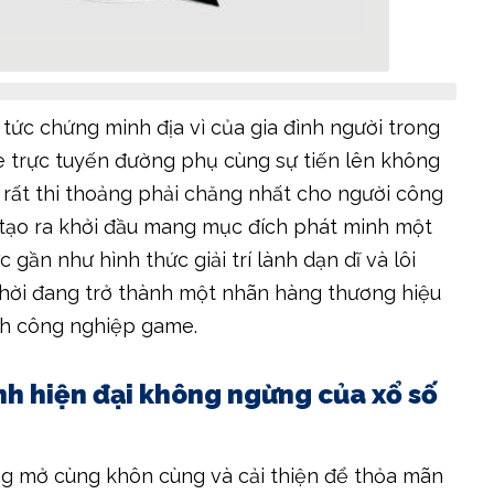
 tức chứng minh địa vì của gia đình người trong
e trực tuyến đường phụ cùng sự tiến lên không
rất thi thoảng phải chăng nhất cho người công
 tạo ra khởi đầu mang mục đích phát minh một
gần như hình thức giải trí lành dạn dĩ và lôi
 thời đang trở thành một nhãn hàng thương hiệu
nh công nghiệp game.
nh hiện đại không ngừng của xổ số
ng mở cùng khôn cùng và cải thiện để thỏa mãn