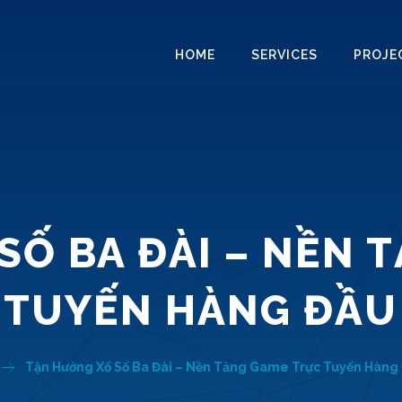
HOME
SERVICES
PROJE
SỐ BA ĐÀI – NỀN 
TUYẾN HÀNG ĐẦU
Tận Hưởng Xổ Số Ba Đài – Nền Tảng Game Trực Tuyến Hàng