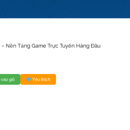
i – Nền Tảng Game Trực Tuyến Hàng Đầu
vào giỏ
Yêu thích