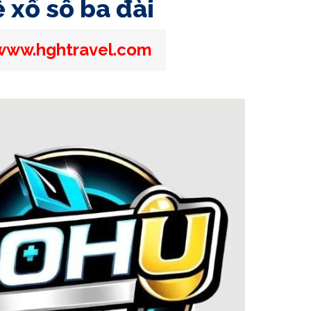
ề xổ số ba đài
www.hghtravel.com