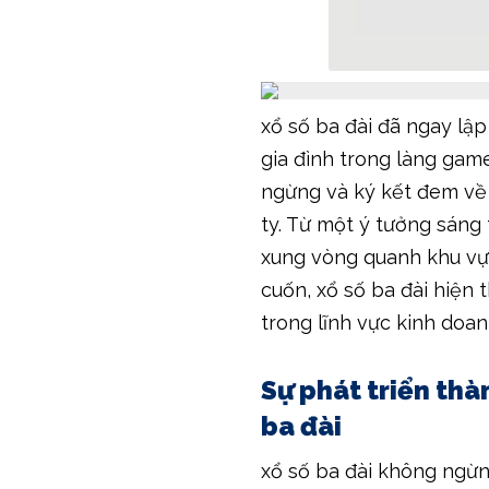
xổ số ba đài đã ngay lập
gia đình trong làng gam
ngừng và ký kết đem về 
ty. Từ một ý tưởng sáng
xung vòng quanh khu vực 
cuốn, xổ số ba đài hiện
trong lĩnh vực kinh doa
Sự phát triển thà
ba đài
xổ số ba đài không ngừ