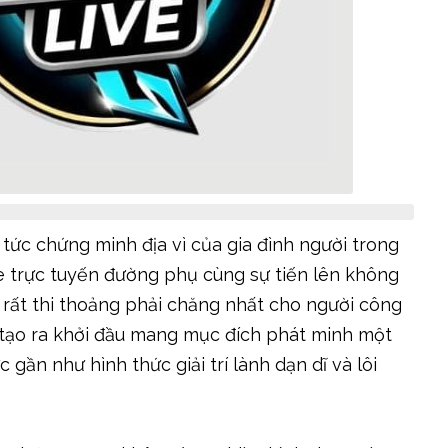
 tức chứng minh địa vì của gia đình người trong
e trực tuyến đường phụ cùng sự tiến lên không
rất thi thoảng phải chăng nhất cho người công
 tạo ra khởi đầu mang mục đích phát minh một
gần như hình thức giải trí lành dạn dĩ và lôi