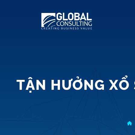
TẬN HƯỞNG XỔ 