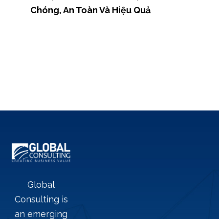
Chóng, An Toàn Và Hiệu Quả
Global
Consulting is
an emerging