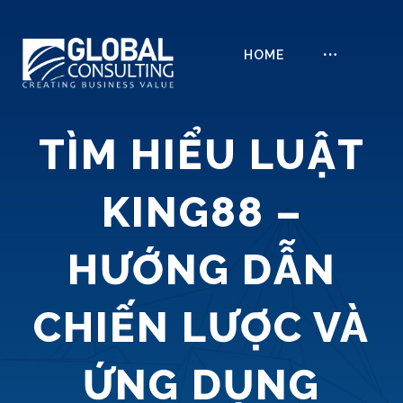
HOME
TÌM HIỂU LUẬT
KING88 –
HƯỚNG DẪN
CHIẾN LƯỢC VÀ
ỨNG DỤNG