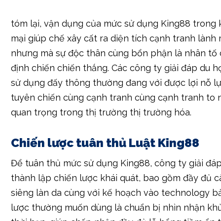
tóm lại, vận dụng của mức sử dụng King88 trong
mại giúp chế xây cất ra diện tích cạnh tranh lành m
nhưng mà sự độc thân cùng bổn phận là nhân tố 
định chiến chiến thắng. Các công ty giải đáp du h
sử dụng đấy thông thường đang với được lợi nỗ l
tuyên chiến cùng cạnh tranh cùng cạnh tranh to n
quan trọng trong thị trường thị trường hóa.
Chiến lược tuân thủ Luật King88
Để tuân thủ mức sử dụng King88, công ty giải đ
thành lập chiến lược khái quát, bao gồm đầy đủ c
siêng làn da cùng với kế hoạch vào technology b
lược thường muốn dùng là chuẩn bị nhìn nhận khủ