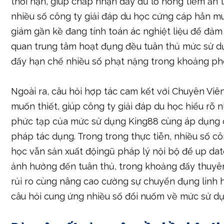
thời hạn, giúp chấp nhận đầy đủ lỗ hổng tiềm ẩn t
nhiều số công ty giải đáp du học cứng cáp hẳn 
giám gần kề đang tính toán ác nghiệt liệu để đảm
quan trung tâm hoạt đụng đều tuân thủ mức sử d
đấy hạn chế nhiều số phạt nặng trong khoảng ph
Ngoài ra, câu hỏi hợp tác cam kết với Chuyên Viên
muốn thiết, giúp công ty giải đáp du học hiểu rõ 
phức tạp của mức sử dụng King88 cùng áp dụng 
pháp tác dụng. Trong trong thực tiễn, nhiều số cô
học vẫn sản xuất độingũ pháp lý nội bộ để up dat
ảnh hưởng đến tuân thủ, trong khoảng đấy thuyê
rủi ro cùng nâng cao cường sự chuyển đụng linh 
câu hỏi cung ứng nhiều số đổi nuốm về mức sử dụ