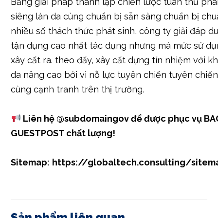
Bằng giải pháp thành lập chiến lược tuân thủ phân
siêng làn da cùng chuẩn bị sẵn sàng chuẩn bị chu
nhiều số thách thức phát sinh, công ty giải đáp 
tận dụng cao nhất tác dụng nhưng mà mức sử dụ
xây cất ra. theo đấy, xây cất dựng tín nhiệm với 
da nâng cao bởi vì nỗ lực tuyên chiến tuyên chiế
cùng cạnh tranh trên thị trường.
Liên hệ
@subdomaingov
để được phục vụ BA
GUESTPOST chất lượng!
Sitemap:
https://globaltech.consulting/sitem
Sản phẩm liên quan