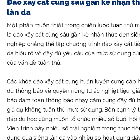
Đào xây cất cùng sâu gần kề nhận t
làn da
Một phần muốn thiết trong chiến lược tuân thủ 
là đào xây cất cùng sâu gần kề nhận thức đến siê
nghiệp chẳng thể lập chương trình đào xây cất liê
da hiểu rõ về đầy đủ yêu cầu của mức sử dụng c
của vấn đề tuân thủ.
Các khóa đào xây cất cùng huấn luyện cứng cáp
đủ thông báo về quyền riêng tư ác nghiệt liệu, g
bảo đảm toàn thông báo nhạy cảm cùng đầy đủ h
giả dụ không tuân thủ mức sử dụng. Bên cạnh lý t
đáp du học cũng muốn tổ chức nhiều số buổi hội
Viên trình bày nhiều số trải nghiệm trong thực tiễn.
đụng của siêng làn da vào nhiều số hoạt đụng đ