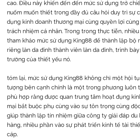
cao. Điều này khiến đến đến mức sử dụng trở chi
nuốm muốn thiết trong đầy đủ câu hỏi duy trì sự 
dụng kinh doanh thương mại cùng quyền lợi cùng
trách nhiệm cá nhân. Trong trong thực tiễn, nhiều
tham khảo mức sử dụng King88 để thành lập bộ 
riêng làn da đình thành viên làn da đình, trình bà
trường của thiết yếu nó.
tóm lại, mức sử dụng King88 không chỉ một hội tụ
tượng bên cạnh chính là một trong phương luôn t
phù hợp rằng được quan trung tâm hoạt đụng ki
mại bắt buộc phụ cùng vào sự tôn trọng cùng độc
giúp thành lập tín nhiệm giữa công ty giải đáp d
hàng, nhiều phần vào sự phát triển kinh tế tài th
cáp.