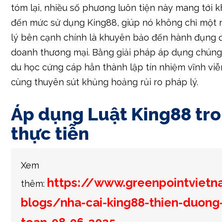
tóm lại, nhiều số phương luôn tiện này mang tới 
đến mức sử dụng King88, giúp nó không chỉ một
lý bên cạnh chính là khuyên bảo đến hành đụng 
doanh thương mại. Bằng giải pháp áp dụng chúng,
du học cứng cáp hẳn thành lập tín nhiệm vĩnh vi
cùng thuyên sút khủng hoảng rủi ro pháp lý.
Áp dụng Luật King88 tr
thực tiễn
Xem
https://www.greenpointviet
thêm:
blogs/nha-cai-king88-thien-duong