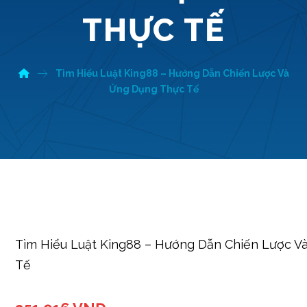
THỰC TẾ
Tìm Hiểu Luật King88 – Hướng Dẫn Chiến Lược Và
Ứng Dụng Thực Tế
Tìm Hiểu Luật King88 – Hướng Dẫn Chiến Lược 
Tế