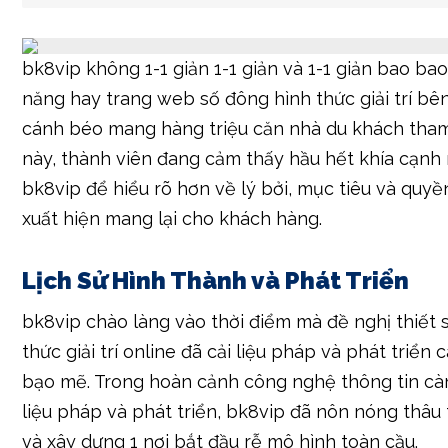
bk8vip không 1-1 giản 1-1 giản và 1-1 giản bao ba
năng hay trang web số đông hình thức giải trí bê
cánh béo mang hàng triệu căn nhà du khách tham
này, thành viên đang cảm thấy hầu hết khía cạnh
bk8vip để hiểu rõ hơn về lý bởi, mục tiêu và quyề
xuất hiện mang lại cho khách hàng.
Lịch Sử Hình Thành và Phát Triển
bk8vip chào làng vào thời điểm mà đề nghị thiết 
thức giải trí online đã cải liệu pháp và phát triể
bạo mẽ. Trong hoàn cảnh công nghệ thông tin cà
liệu pháp và phát triển, bk8vip đã nôn nóng thâ
và xây dựng 1 nơi bắt đầu rễ mô hình toàn cầu.