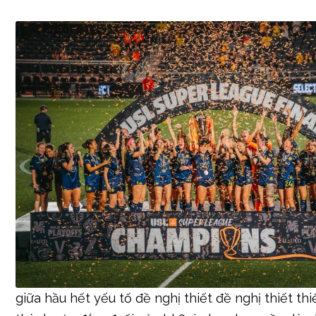
giữa hầu hết yếu tố đề nghị thiết đề nghị thiết thi