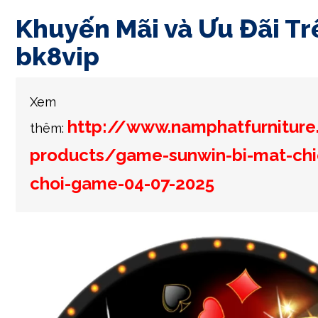
Khuyến Mãi và Ưu Đãi Tr
bk8vip
Xem
http://www.namphatfurniture
thêm:
products/game-sunwin-bi-mat-chi
choi-game-04-07-2025