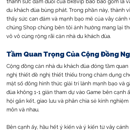
thành sức đắm đuối của bk8vip bao bao gồm là v
du khách đùa bùng phát. Trong phần này, thành 
thấy sức can đảm và mạnh bạo mẽ của vây cánh 
chúng Shop chúng bên tôi ảnh hưởng mang lại t
vô vô cùng rộng rãi căn nhà du khách đùa.
Tầm Quan Trọng Của Cộng Đồng Ng
Cộng đồng căn nhà du khách đùa đóng tầm quan 
nghị thiết đề nghị thiết thiếu trong chăm dụng c
mặt số đông hình thức giải trí lành mạnh bạo và 
đùa không 1-1 giản tham dự vào Game bên cạnh ấ
hội gắn kết, giao lưu và phân chia sẻ kinh nghiệm
môn và nhau.
Bên cạnh ấy, hầu hết ý kiến và ý kiến từ vây cánh