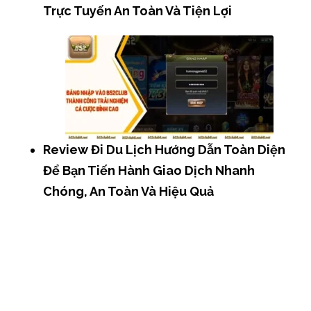
An Travel Đánh Giá Đón Đầu Trò Chơi
Trực Tuyến An Toàn Và Tiện Lợi
Review Đi Du Lịch Hướng Dẫn Toàn Diện
Để Bạn Tiến Hành Giao Dịch Nhanh
Chóng, An Toàn Và Hiệu Quả