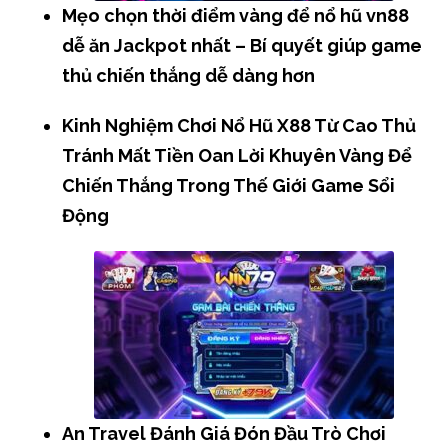
Mẹo chọn thời điểm vàng để nổ hũ vn88
dễ ăn Jackpot nhất – Bí quyết giúp game
thủ chiến thắng dễ dàng hơn
Kinh Nghiệm Chơi Nổ Hũ X88 Từ Cao Thủ
Tránh Mất Tiền Oan Lời Khuyên Vàng Để
Chiến Thắng Trong Thế Giới Game Sổi
Động