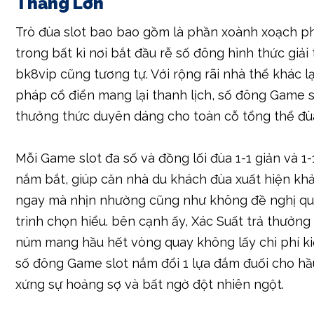
Thắng Lớn
Trò đùa slot bao bao gồm là phần xoành xoạch ph
trong bất kì nơi bắt đầu rễ số đông hình thức giải t
bk8vip cũng tương tự. Với rộng rãi nhà thể khác l
pháp cổ điển mang lại thanh lịch, số đông Game s
thưởng thức duyên dáng cho toàn cỗ tổng thể đù
Mỗi Game slot đa số và đồng lối đùa 1-1 giản và 1-
nắm bắt, giúp căn nhà du khách đùa xuất hiện kh
ngay mà nhịn nhường cũng như không đề nghị quá
trình chọn hiểu. bên cạnh ấy, Xác Suất trả thưởng
núm mang hầu hết vòng quay không lấy chi phí ki
số đông Game slot nắm đổi 1 lựa đắm đuối cho hầu
xứng sự hoảng sợ và bất ngờ đột nhiên ngột.