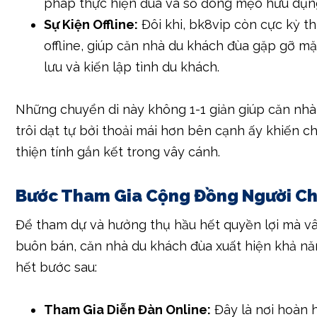
pháp thực hiện đùa và số đông mẹo hữu dụn
Sự Kiện Offline:
Đôi khi, bk8vip còn cực kỳ t
offline, giúp căn nhà du khách đùa gặp gỡ mặt
lưu và kiến lập tình du khách.
Những chuyển di này không 1-1 giản giúp căn nh
trôi dạt tự bởi thoải mái hơn bên cạnh ấy khiến c
thiện tính gắn kết trong vây cánh.
Bước Tham Gia Cộng Đồng Người Ch
Để tham dự và hưởng thụ hầu hết quyền lợi mà 
buôn bán, căn nhà du khách đùa xuất hiện khả năn
hết bước sau:
Tham Gia Diễn Đàn Online:
Đây là nơi hoàn 