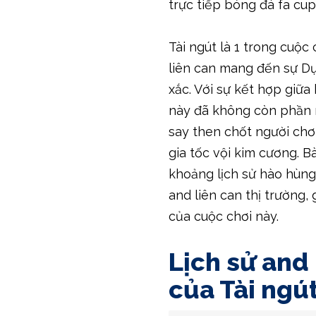
trực tiếp bóng đá fa cu
Tài ngút là 1 trong cuộc
liên can mang đến sự Dự
xắc. Với sự kết hợp giữa
này đã không còn phần n
say then chốt người chơi
gia tốc vội kim cương. B
khoảng lịch sử hào hùng
and liên can thị trường,
của cuộc chơi này.
Lịch sử and
của Tài ngú