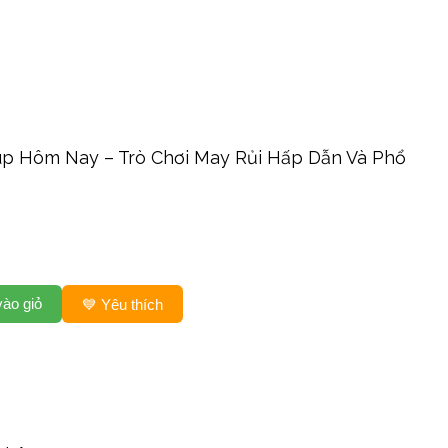
up Hôm Nay – Trò Chơi May Rủi Hấp Dẫn Và Phổ
ào giỏ
💙 Yêu thích