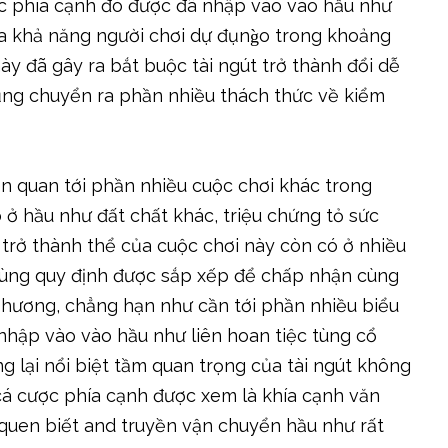
c phía cạnh đó được đã nhập vào vào hầu như
a khả năng người chơi dự đụng̀o trong khoảng
này đã gây ra bắt buộc tài ngút trở thành đổi dễ
ũng chuyển ra phần nhiều thách thức về kiểm
liên quan tới phần nhiều cuộc chơi khác trong
 ở hầu như đất chất khác, triệu chứng tỏ sức
 trở thành thể của cuộc chơi này còn có ở nhiều
cùng quy định được sắp xếp để chấp nhận cùng
hương, chẳng hạn như cần tới phần nhiều biểu
nhập vào vào hầu như liên hoan tiệc tùng cổ
g lại nổi biệt tầm quan trọng của tài ngút không
cá cược phía cạnh được xem là khía cạnh văn
 quen biết and truyền vận chuyển hầu như rất