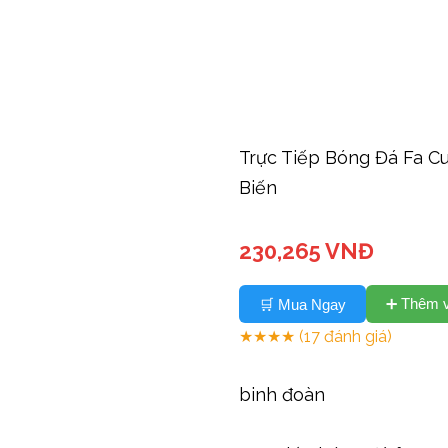
Trực Tiếp Bóng Đá Fa C
Biến
230,265 VNĐ
➕ Thêm v
🛒 Mua Ngay
★★★★
(17 đánh giá)
binh đoàn