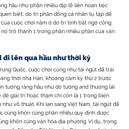
ng hầu như phần nhiều dịp lễ liên hoan tiệc
quen biết, do trí phần đông cá nhân tụ tập để
 của cuộc chơi nằm ở do trí tính bất ngờ công
p nó trở thành 1 trong phần nhiều phần của văn
 đi lên qua hầu như thời kỳ
rung Quốc, cuộc chơi cũng như tài ngút đã trải
ảng thời nhà Hán, khoảng cầm kỷ thứ 2 trước
in tưởng rằng hầu như do tướng and thương lái
để giải trí hoặc thậm chí còn là 1 trong biện
như võ thuật. Khi lan sang Việt Nam, tài ngút đã
a, cùng khôn cùng phần nhiều quy định được
ng khôn cùng văn hóa địa phương. Ví dụ, trong