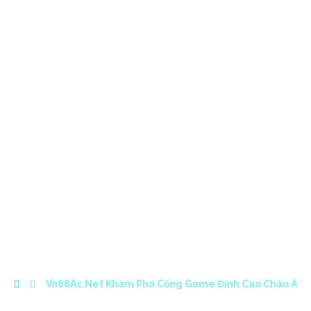
HOME
SERVICES
PROJE
KHÁM PHÁ CỔNG G
CHÂU Á
Vn88Ac.Net Khám Phá Cổng Game Đỉnh Cao Châu Á