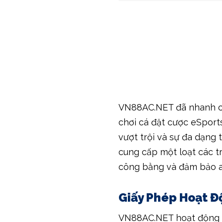
VN88AC.NET đã nhanh ch
chơi cá đặt cược eSports
vượt trội và sự đa dạng
cung cấp một loạt các t
công bằng và đảm bảo an
Giấy Phép Hoạt Đ
VN88AC.NET hoạt động d