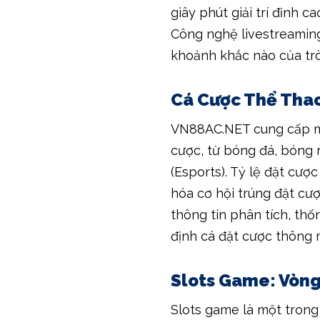
giây phút giải trí đỉnh 
Công nghệ livestreaming
khoảnh khắc nào của trò
Cá Cược Thể Thao
VN88AC.NET cung cấp mộ
cược, từ bóng đá, bóng 
(Esports). Tỷ lệ đặt cượ
hóa cơ hội trúng đặt cư
thông tin phân tích, th
định cá đặt cược thông 
Slots Game: Vòng
Slots game là một trong