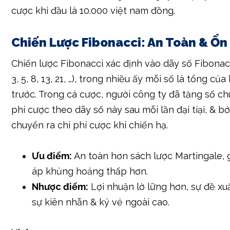
quý khách hàng nguồn nơi bắt đầu cùng hết sức
10.000 việt nam đồng vào cửa ngõ Tài. Nếu đại tíại
công ty đã tăng gấp hai số chuyển ra chi phí cược
tròn.000 việt nam đồng. Nếu liên tiếp đại tíại, ngư
đã cược 40.000 việt nam đồng, & cứ liên tiếp như 
chiến hạ. Khi chiến hạ, người công ty đã quay trở 
cược khi đầu là 10.000 việt nam đồng.
Chiến Lược Fibonacci: An Toàn & Ổn
Chiến lược Fibonacci xác định vào dãy số Fibonacci 
3, 5, 8, 13, 21, …), trong nhiều ấy mỗi số là tổng của 
trước. Trong cá cược, người công ty đã tăng số ch
phí cược theo dãy số này sau mỗi lần đại tíại, & b
chuyển ra chi phí cược khi chiến hạ.