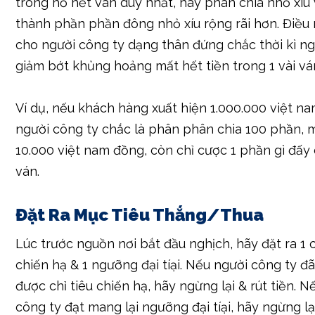
dành riêng cho hồ hết thiết yếu thiết yếu đề xuất
(như tiền ăn uống, tiền thuê công ty, tiền học) để
game.
Chia Nhỏ Vốn Cược
Thay vì chưng đặt cược hoàn toàn số chuyển ra ch
trong hồ hết ván duy nhất, hãy phân chia nhỏ xíu
thành phần phần đông nhỏ xíu rộng rãi hơn. Điều
cho người công ty dạng thân đứng chắc thời kì n
giảm bớt khủng hoảng mất hết tiền trong 1 vài ván đa
Ví dụ, nếu khách hàng xuất hiện 1.000.000 việt n
người công ty chắc là phân phân chia 100 phần, 
10.000 việt nam đồng, còn chỉ cược 1 phần gì đấy
ván.