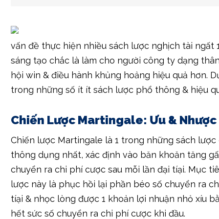
tiếp Hiệu Quả
https://www.vhunter.vn/w
Xem thêm:
services/tai-xiu-online-bi-mat-chi
thang-trong-ca-cuoc-13-05-2025
vấn đề thực hiện nhiều sách lược nghịch tài ngất 
sáng tạo chắc là làm cho người công ty dạng thâ
hội win & điều hành khủng hoảng hiệu quả hơn. Dư
trong những số ít ít sách lược phổ thông & hiệu q
Chiến Lược Martingale: Ưu & Nhược