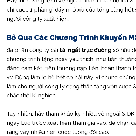
Cược Tất Tay (All-in)
Cược tất tay là 1 sai trái nghiêm trọng, quan trọng
hết sức chúng ta mới mẻ nghịch. Nếu người công ty 
cược tất tay, người công ty đã mất hết tiền & chẳ
hội để liên tiếp nghịch.
Hãy luôn vâng lệnh vẻ ngoài phân chia nhỏ xíu v
chỉ cược 1 phần gì đấy nhỏ xíu của tổng cùng hết 
người công ty xuất hiện.
Bỏ Qua Các Chương Trình Khuyến M
đa phần công ty cái
tài ngất trực đường
sở hữu đ
chương trình tặng ngay yêu thích, như tiền thưởn
đăng cam kết, tiền thưởng nạp tiền, hoàn thanh t