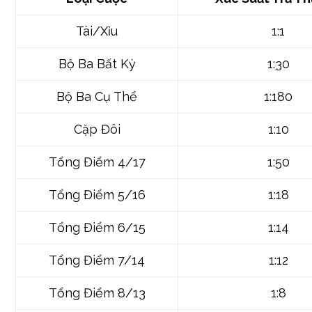
những:1, người công ty đã nhấn được 100.000 việ
tiền chiến hạ (xung quanh tiền cược khi đầu).
Bảng Xác Suất trả thưởng tham khảo rộng rãi vào 
thứ hạng cược phổ thông:
Loại Cược
Xác Suất Trả T
Tài/Xỉu
1:1
Bộ Ba Bất Kỳ
1:30
Bộ Ba Cụ Thể
1:180
Cặp Đôi
1:10
Tổng Điểm 4/17
1:50