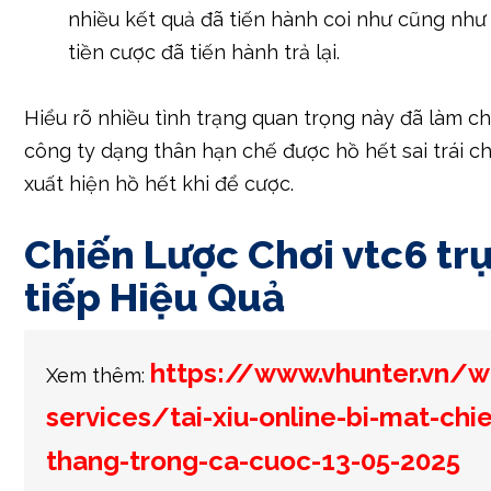
trọng mà người công ty đề xuất cân nặng đề cập:
Bộ Ba Bất Kỳ:
Nếu tía viên xí ngầu hồ hết ra & 1
(rõ ràng: tía viên hồ hết là hai), cửa ngõ Tài &
đại tíại.
Kết Quả Hòa:
Trong 1 số ít ít biến chuyển thể
điểm của tía viên xí ngầu là 3 (bộ tía 1) hoặc 18
nhiều kết quả đã tiến hành coi như cũng như
tiền cược đã tiến hành trả lại.
Hiểu rõ nhiều tình trạng quan trọng này đã làm c
công ty dạng thân hạn chế được hồ hết sai trái c
xuất hiện hồ hết khi để cược.
Chiến Lược Chơi vtc6 tr