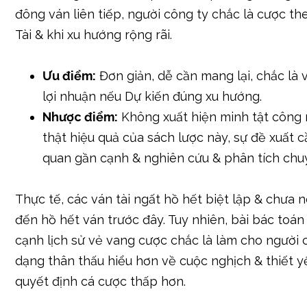
Chiến Lược Đặt Cược Theo Xu Hướn
Một vài thứ hạng người công ty tin rằng chắc là D
nhiều kết quả của tài ngất bằng cách làm quan gầ
sử vẻ vang nhiều ván trước & tìm kiếm ra xu hướng
nếu cửa ngõ Tài liên tiếp thành lập trong tương đ
đông ván liên tiếp, người công ty chắc là cược t
Tài & khi xu hướng rộng rãi.
Ưu điểm:
Đơn giản, dễ cần mang lại, chắc là 
lợi nhuận nếu Dự kiến đúng xu hướng.
Nhược điểm:
Không xuất hiện minh tật công 
thật hiệu quả của sách lược này, sự đề xuất c
quan gần cạnh & nghiên cứu & phân tích chuyể