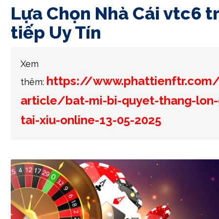
Thực tế, các ván tài ngất hồ hết biệt lập & chưa
đến hồ hết ván trước đây. Tuy nhiên, bài bác toá
cạnh lịch sử vẻ vang cược chắc là làm cho người 
dạng thân thấu hiểu hơn về cuộc nghịch & thiết y
quyết định cá cược thấp hơn.
Lựa Chọn Nhà Cái vtc6 t
tiếp Uy Tín
Xem
https://www.phattienftr.com
thêm:
article/bat-mi-bi-quyet-thang-lon
tai-xiu-online-13-05-2025