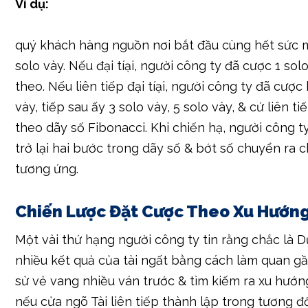
Ưu điểm:
An toàn hơn sách lược Martingale, 
áp khủng hoảng thấp hơn.
Nhược điểm:
Lợi nhuận lờ lững hơn, sự đề xu
sự kiên nhẫn & kỷ vẻ ngoài cao.
Ví dụ:
quý khách hàng nguồn nơi bắt đầu cùng hết sức 
solo vày. Nếu đại tíại, người công ty đã cược 1 sol
theo. Nếu liên tiếp đại tíại, người công ty đã cược
vày, tiếp sau ấy 3 solo vày, 5 solo vày, & cứ liên t
theo dãy số Fibonacci. Khi chiến hạ, người công t
trở lại hai bước trong dãy số & bớt số chuyển ra c
tương ứng.