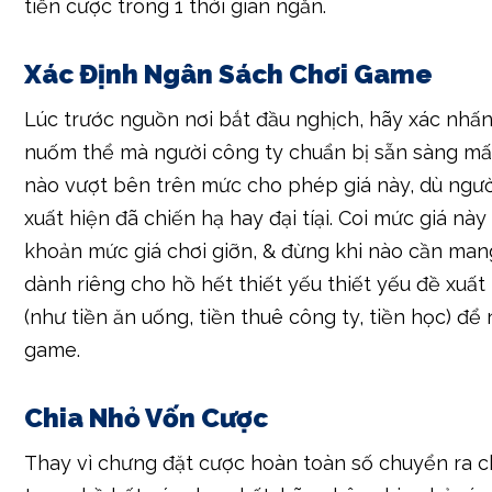
Chơi vtc6 trực tiếp
Quản lý vốn dĩ là 1 băn khoăn căn người công ty d
yếu thức quyết định sự lợi tức của doanh nghiệp 
luyện
tài ngất trực đường
. Nếu chưa lên kế hoạc
vốn hài hòa & hợp lý, người công ty chắc là dễ d
tiền cược trong 1 thời gian ngắn.
Xác Định Ngân Sách Chơi Game
Lúc trước nguồn nơi bắt đầu nghịch, hãy xác nhấn
nuốm thể mà người công ty chuẩn bị sẵn sàng mấ
nào vượt bên trên mức cho phép giá này, dù ngườ
xuất hiện đã chiến hạ hay đại tíại. Coi mức giá này
khoản mức giá chơi giỡn, & đừng khi nào cần mang