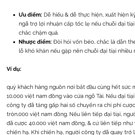
Chiến lược Martingale là 1 trong những sách lược
thông dụng nhất, xác định vào băn khoăn tăng gấ
chuyển ra chi phí cược sau mỗi lần đại tíại. Mục t
lược này là phục hồi lại phần béo số chuyển ra chi
tíại & nhọc lòng được 1 khoản lợi nhuận nhỏ xíu 
hết sức số chuyển ra chi phí cược khi đầu.
Ưu điểm:
Dễ hiểu & dễ thực hiện, xuất hiện 
ngã trợ lợi nhuận cấp tốc lẹ nếu chuỗi đại tía
chắc chậm quá.
Nhược điểm:
Đòi hỏi vốn béo, chắc là dẫn theo 
lỗ khó khăn nếu gặp nên chuỗi đại tíại nhiều
Ví dụ: