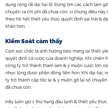
Đặt Ra Mục Tiêu Thắng/Thua
Lúc trước nguồn nơi bắt đầu nghịch, hãy đặt ra 1 c
chiến hạ & 1 ngưỡng đại tíại. Nếu người công ty đ
được chỉ tiêu chiến hạ, hãy ngừng lại & rút tiền. 
công ty đạt mang lại ngưỡng đại tíại, hãy ngừng lạ
dụng rộng rãi đại tíại lỗ. Đừng tìm các cách làm gỡ
chuyển ra chi phí đã chưa còn, vì chưng điều này 
theo hồ hết thiết yếu thức quyết định sai trái & đại 
khăn hơn.
Kiểm Soát cảm thấy
Cảm xúc chắc là ảnh hưởng béo mang lại thiết yế
quyết định cá cược của doanh nghiệp. Khi chiến ha