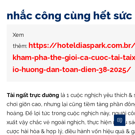
v.v. Đừng làm lơ hồ hết cơ hội này, vì chưng chúng
làm cho người công ty dạng thân tăng vốn cược 
chắc thời kì nghịch.
Tuy nhiên, hãy tham khảo kỹ nhiều vẻ ngoài & ĐK
ngay Lúc trước xuất hiện tham gia vào, để chặn c
ràng vày nhiều nên cược tương đối cao.
nhắc công cùng hết sức 
Xem
https://hoteldiaspark.com.br
thêm:
kham-pha-the-gioi-ca-cuoc-tai-taix
io-huong-dan-toan-dien-38-2025/