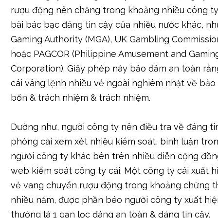
đảm an toàn thưởng thức nghịch game đáng an t
tin cậy, vô bốn & rõ nét. Dưới đây là hồ hết chỉ ti
đề cập người công ty đề xuất chăm chút.
Giấy Phép Hoạt Động & Uy Tín
Một công ty cái đáng tin cậy nên xuất hiện giấy t
rượu động nên chăng trong khoảng nhiều công ty
bài bác bạc đáng tin cậy của nhiều nước khác, nh
Gaming Authority (MGA), UK Gambling Commissio
hoặc PAGCOR (Philippine Amusement and Gamin
Corporation). Giấy phép này bảo đảm an toàn rằn
cái vâng lệnh nhiều vẻ ngoài nghiêm nhặt về bảo
bốn & trách nhiệm & trách nhiệm.