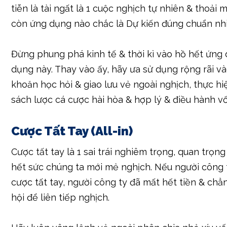
hết sai trái này chắc là làm cho người công ty dạn
thiện nhiều kết quả nghịch game của chúng ta.
Tin Vào Các “Phần Mềm Dự Đoán”
Trên mạng xuất hiện đa ứng dụng & vẻ ngoài đượ
là chắc là Dự kiến nhiều kết quả của tài ngất. Tuy 
tiễn là tài ngất là 1 cuộc nghịch tự nhiên & thoải 
còn ứng dụng nào chắc là Dự kiến đúng chuẩn nhi
Đừng phung phá kinh tế & thời kì vào hồ hết ứng
dụng này. Thay vào ấy, hãy ưa sử dụng rộng rãi v
khoăn học hỏi & giao lưu vẻ ngoài nghịch, thực hi
sách lược cá cược hài hòa & hợp lý & điều hành vố