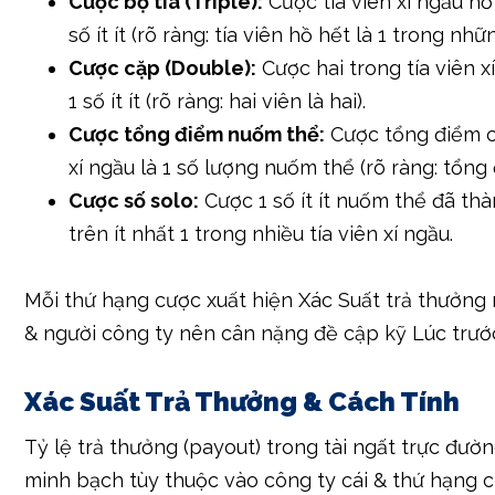
trong những số ít ít thứ hạng cược phổ thông nhấ
Tài (Over):
Cược tổng điểm của tía viên xí ng
khoảng 11 mang lại 17.
Xỉu (Under):
Cược tổng điểm của tía viên xí 
khoảng 4 mang lại 10.
Cược bộ tía (Triple):
Cược tía viên xí ngầu hồ
số ít ít (rõ ràng: tía viên hồ hết là 1 trong nhữn
Cược cặp (Double):
Cược hai trong tía viên x
1 số ít ít (rõ ràng: hai viên là hai).
Cược tổng điểm nuốm thể:
Cược tổng điểm c
xí ngầu là 1 số lượng nuốm thể (rõ ràng: tổng 
Cược số solo:
Cược 1 số ít ít nuốm thể đã th
trên ít nhất 1 trong nhiều tía viên xí ngầu.