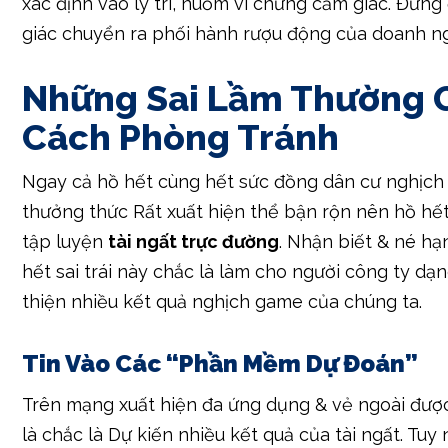
công ty trở thành tham lam & ý muốn cược lớn rộ
nhọc lòng được phần đông tiền hơn. Khi đại tíại, 
ty trở thành cấp tốc lẹ & ý muốn gỡ lại số chuyển 
đã chưa còn.
Hãy luôn giữ 1 thứ hạng đầu lạnh & thiết yếu thức
xác định vào lý trí, nuốm vì chưng cảm giác. Đừn
giác chuyển ra phối hành rượu động của doanh n
Những Sai Lầm Thường 
Cách Phòng Tránh
Ngay cả hồ hết cùng hết sức đồng dân cư nghịch
thưởng thức Rất xuất hiện thể bận rộn nên hồ hết s
tập luyện
tài ngất trực đường
. Nhận biết & né hạ