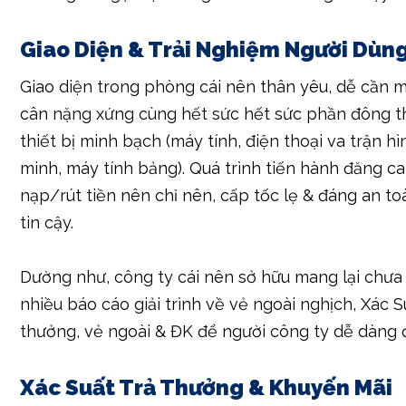
Dường như, người công ty nên điều tra về đáng ti
phòng cái xem xét nhiều kiểm soát, bình luận tr
người công ty khác bên trên nhiều diễn cộng đồn
web kiểm soát công ty cái. Một công ty cái xuất hi
vẻ vang chuyển rượu động trong khoảng chừng th
nhiều năm, được phần béo người công ty xuất hiệ
thường là 1 gạn lọc đáng an toàn & đáng tin cậy.
Giao Diện & Trải Nghiệm Người Dùn
Giao diện trong phòng cái nên thân yêu, dễ cần m
cân nặng xứng cùng hết sức hết sức phần đông 
thiết bị minh bạch (máy tính, điện thoại va trận h
minh, máy tính bảng). Quá trình tiến hành đăng c
nạp/rút tiền nên chỉ nên, cấp tốc lẹ & đáng an t
tin cậy.