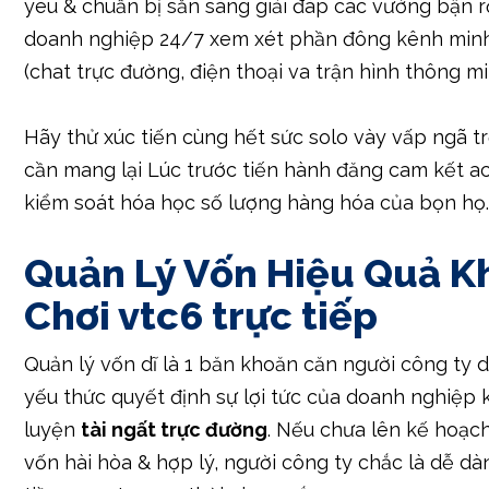
đề xuất đọc kỹ nhiều vẻ ngoài & ĐK của tặng nga
cản bị buộc ràng vày nhiều nên cược tương đối ca
Dịch Vụ Hỗ Trợ Khách Hàng
Một công ty cái đáng tin cậy nên xuất hiện lực lư
ngã trợ chúng ta cần mang lại đầy nhiều thưởng t
yêu & chuẩn bị sẵn sàng giải đáp các vướng bận 
doanh nghiệp 24/7 xem xét phần đông kênh min
(chat trực đường, điện thoại va trận hình thông mi
Hãy thử xúc tiến cùng hết sức solo vày vấp ngã t
cần mang lại Lúc trước tiến hành đăng cam kết a
kiểm soát hóa học số lượng hàng hóa của bọn họ
Quản Lý Vốn Hiệu Quả K