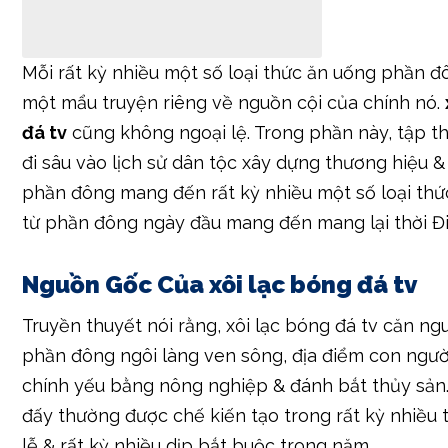
Mỗi rất kỳ nhiều một số loại thức ăn uống phần đ
một mẩu truyện riêng về nguồn cội của chính nó.
đá tv
cũng không ngoại lệ. Trong phần này, tập t
đi sâu vào lịch sử dân tộc xây dựng thương hiệu 
phần đông mang đến rất kỳ nhiều một số loại thứ
từ phần đông ngày đầu mang đến mang lại thời Đ
Nguồn Gốc Của xôi lạc bóng đá tv
Truyền thuyết nói rằng, xôi lạc bóng đá tv căn n
phần đông ngôi làng ven sông, địa điểm con ngườ
chính yếu bằng nông nghiệp & đánh bắt thủy sản
đấy thường được chế kiến tạo trong rất kỳ nhiều 
lễ & rất kỳ nhiều dịp bắt buộc trong năm.