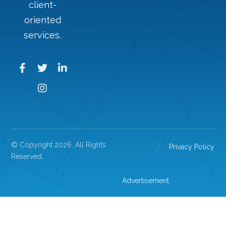
client-
oriented
services.
© Copyright 2026. All Rights
Privacy Policy
Reserved.
Advertisement