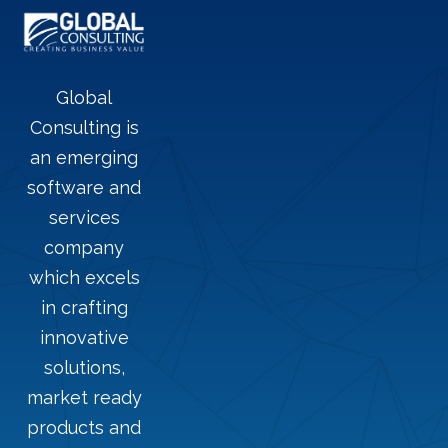
Global
Consulting is
an emerging
software and
services
company
which excels
in crafting
innovative
solutions,
market ready
products and