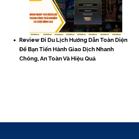
Review Đi Du Lịch Hướng Dẫn Toàn Diện
Để Bạn Tiến Hành Giao Dịch Nhanh
Chóng, An Toàn Và Hiệu Quả