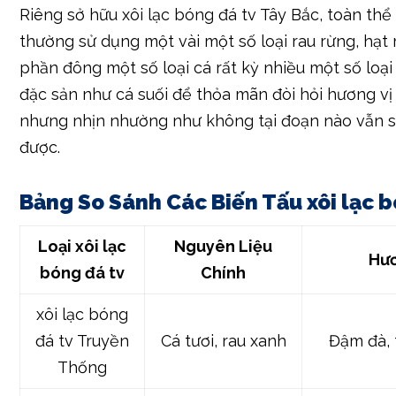
Riêng sở hữu xôi lạc bóng đá tv Tây Bắc, toàn thể
thường sử dụng một vài một số loại rau rừng, hạt
phần đông một số loại cá rất kỳ nhiều một số loạ
đặc sản như cá suối để thỏa mãn đòi hỏi hương vị
nhưng nhịn nhường như không tại đoạn nào vẫn 
được.
Bảng So Sánh Các Biến Tấu xôi lạc b
Loại xôi lạc
Nguyên Liệu
Hươ
bóng đá tv
Chính
xôi lạc bóng
đá tv Truyền
Cá tươi, rau xanh
Đậm đà,
Thống