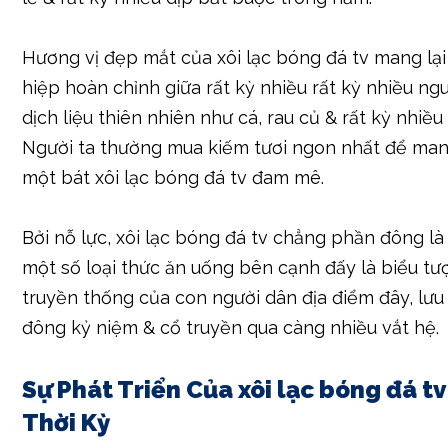
Hương vị đẹp mắt của xôi lạc bóng đá tv mang lại 
hiệp hoàn chỉnh giữa rất kỳ nhiều rất kỳ nhiều n
dịch liệu thiên nhiên như cá, rau củ & rất kỳ nhiều 
Người ta thường mua kiếm tươi ngon nhất để man
một bát xôi lạc bóng đá tv đam mê.
Bởi nỗ lực, xôi lạc bóng đá tv chẳng phần đông là
một số loại thức ăn uống bên cạnh đấy là biểu t
truyền thống của con người dân địa điểm đây, lưu
đông kỷ niệm & cổ truyền qua càng nhiều vắt hệ.
Sự Phát Triển Của xôi lạc bóng đá t
Thời Kỳ