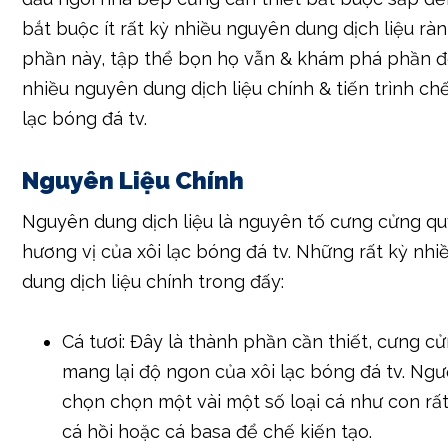
bắt buộc ít rất kỳ nhiều nguyên dung dịch liệu rà
phần này, tập thể bọn họ vẫn & khám phá phần đ
nhiều nguyên dung dịch liệu chính & tiến trình chế
lạc bóng đá tv.
Nguyên Liệu Chính
Nguyên dung dịch liệu là nguyên tố cưng cửng qu
hương vị của xôi lạc bóng đá tv. Những rất kỳ nh
dung dịch liệu chính trong đấy:
Cá tươi: Đây là thành phần cần thiết, cưng c
mang lại độ ngon của xôi lạc bóng đá tv. Ngư
chọn chọn một vài một số loại cá như con rất
cá hồi hoặc cá basa để chế kiến tạo.