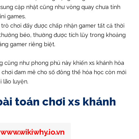
sung cập nhật cũng như vòng quay chưa tính
ini games.
i trò chơi đấy được chấp nhận gamer tất cả thời
 thưởng béo, thường được tích lũy trong khoảng
áng gamer riêng biệt.
g cũng như phong phú này khiến xs khánh hòa
n chơi đam mê cho số đông thể hóa học còn mới
 lão luyện.
bài toán chơi xs khánh
/www.wikiwhy.io.vn