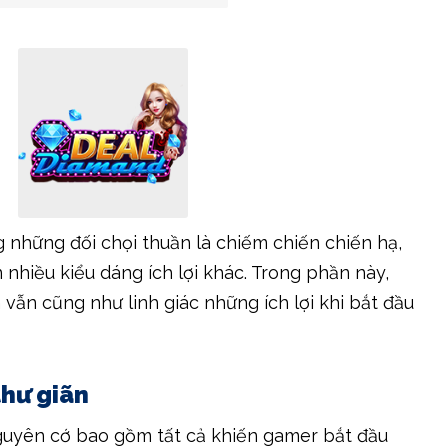
 những đối chọi thuần là chiếm chiến chiến hạ,
 nhiều kiểu dáng ích lợi khác. Trong phần này,
vẫn cũng như linh giác những ích lợi khi bắt đầu
thư giãn
yên cớ bao gồm tất cả khiến gamer bắt đầu