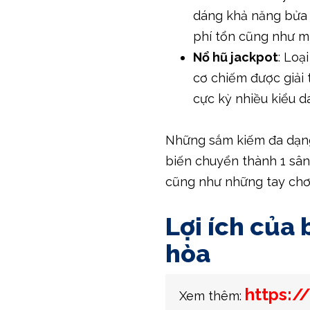
dáng khả năng bửa 
phí tổn cũng như m
Nổ hũ jackpot
: Loạ
cơ chiếm được giải
cực kỳ nhiều kiểu d
Những sắm kiếm đa dạn
biến chuyển thành 1 sâ
cũng như những tay chơi
Lợi ích của 
hòa
https:/
Xem thêm: