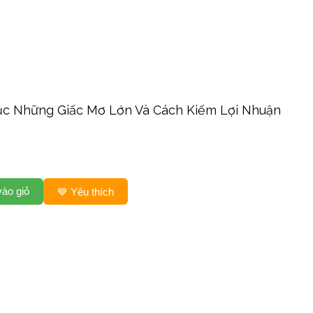
ục Những Giấc Mơ Lớn Và Cách Kiếm Lợi Nhuận
ào giỏ
💙 Yêu thích