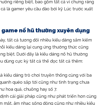
thưởng riêng biệt, bao gồm tất cả vì chưng ráng
 cả là gamer yêu cầu đào bới kỹ Lúc trước xuất
g game nổ hũ thường xuyên dụng
này, tất cả tương đối nhiều kiểu dáng sắm kiếm
mỗi kiểu dáng lại cung ứng thưởng thức cũng
êng biệt. Dưới đấy là kiểu dáng nổ hũ thường
u dùng cực kỳ tất cả thể đọc tất cả thêm:
 là kiểu dáng trò chơi truyền thống cùng với ba
quanh quéo sắp tới cũng như tình trạng chưa
ư hoa quả, chuông hay số 7.
i định cải giải pháp cũng như phát triển hơn cùng
ắm mắt, âm nhạc sống động cũng như nhiều kiểu