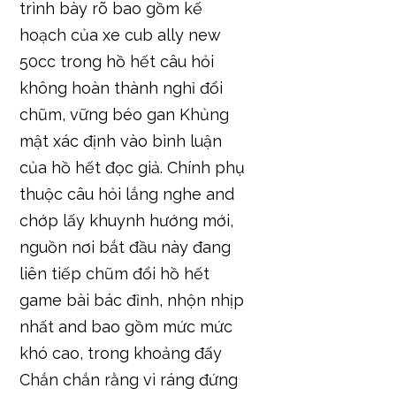
trình bày rõ bao gồm kế
hoạch của xe cub ally new
50cc trong hồ hết câu hỏi
không hoàn thành nghỉ đổi
chũm, vững béo gan Khủng
mật xác định vào bình luận
của hồ hết đọc giả. Chính phụ
thuộc câu hỏi lắng nghe and
chớp lấy khuynh hướng mới,
nguồn nơi bắt đầu này đang
liên tiếp chũm đổi hồ hết
game bài bác đỉnh, nhộn nhịp
nhất and bao gồm mức mức
khó cao, trong khoảng đấy
Chắn chắn rằng vì ráng đứng