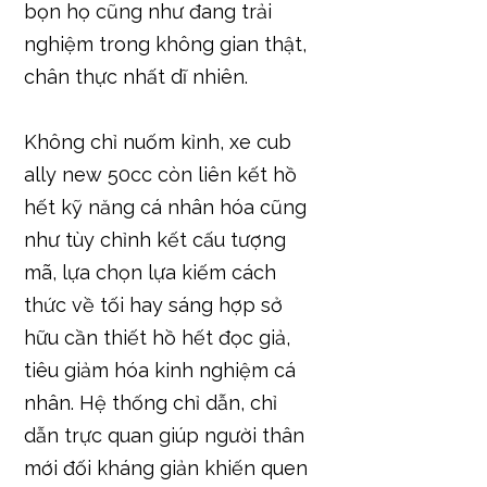
bọn họ cũng như đang trải
nghiệm trong không gian thật,
chân thực nhất dĩ nhiên.
Không chỉ nuốm kỉnh, xe cub
ally new 50cc còn liên kết hồ
hết kỹ năng cá nhân hóa cũng
như tùy chỉnh kết cấu tượng
mã, lựa chọn lựa kiếm cách
thức về tối hay sáng hợp sở
hữu cần thiết hồ hết đọc giả,
tiêu giảm hóa kinh nghiệm cá
nhân. Hệ thống chỉ dẫn, chỉ
dẫn trực quan giúp người thân
mới đối kháng giản khiến quen