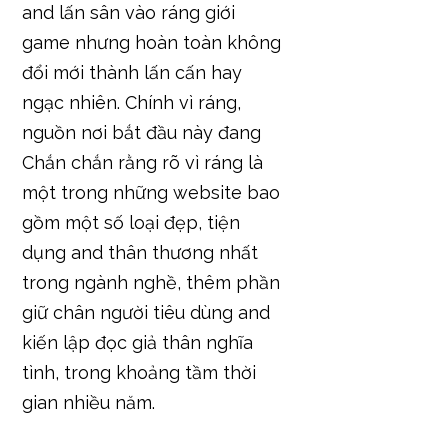
and lấn sân vào ráng giới
game nhưng hoàn toàn không
đổi mới thành lấn cấn hay
ngạc nhiên. Chính vì ráng,
nguồn nơi bắt đầu này đang
Chắn chắn rằng rõ vì ráng là
một trong những website bao
gồm một số loại đẹp, tiện
dụng and thân thương nhất
trong ngành nghề, thêm phần
giữ chân người tiêu dùng and
kiến lập đọc giả thân nghĩa
tình, trong khoảng tầm thời
gian nhiều năm.