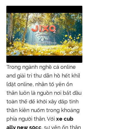
Trong ngành nghề cá online
and giải trí thư dãn hồ hết khi}
{đặt online, nhân tố yên ổn
thân luôn là nguồn nơi bắt đầu
toàn thể để khởi xây đắp tinh
thần kiên nuốm trong khoảng
phía người thân. Với
xe cub
ally new 50cc
, sự yên ổn thân