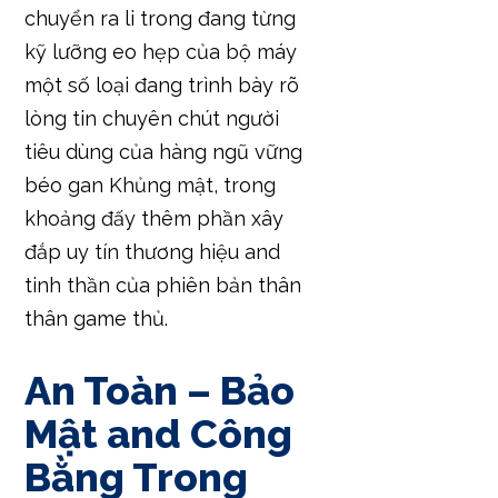
chuyển ra li trong đang từng
kỹ lưỡng eo hẹp của bộ máy
một số loại đang trình bày rõ
lòng tin chuyên chút người
tiêu dùng của hàng ngũ vững
béo gan Khủng mật, trong
khoảng đấy thêm phần xây
đắp uy tín thương hiệu and
tinh thần của phiên bản thân
thân game thủ.
An Toàn – Bảo
Mật and Công
Bằng Trong