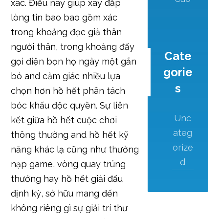
xác. Điều này giúp xây đắp
lòng tin bao bao gồm xác
trong khoảng đọc giả thân
người thân, trong khoảng đấy
Cate
gọi điện bọn họ ngày một gắn
gorie
bó and cảm giác nhiều lựa
s
chọn hơn hồ hết phân tách
bóc khấu độc quyền. Sự liên
Unc
kết giữa hồ hết cuộc chơi
ateg
thông thường and hồ hết kỹ
orize
năng khác lạ cũng như thưởng
d
nạp game, vòng quay trúng
thưởng hay hồ hết giải đấu
định kỳ, sở hữu mang đến
không riêng gì sự giải trí thư