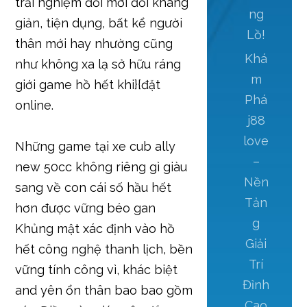
trải nghiệm đổi mới đối kháng
ng
giản, tiện dụng, bất kể người
Lồ!
thân mới hay nhường cũng
Khá
như không xa lạ sở hữu ráng
m
giới game hồ hết khi}{đặt
Phá
online.
j88
love
Những game tại xe cub ally
–
new 50cc không riêng gì giàu
Nền
sang về con cái số hầu hết
Tản
hơn được vững béo gan
g
Khủng mật xác định vào hồ
Giải
hết công nghệ thanh lịch, bền
Trí
vững tính công vì, khác biệt
Đỉnh
and yên ổn thân bao bao gồm
Cao