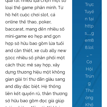
qua rất nhiều lựa chọn một số
Trực
loại thể game phân minh. Từ
Tuyế
hồ hết cuộc chơi slot, cá
n tại
online thể thao, poker,
http
baccarat, mang đến nhiều số
s__g
mini-game eo hẹp and gọn
em8
hợp sở hữu bao gồm lứa tuổi
8.lol
and cần thiết, xe cub ally new
_ –
50cc nhiều số phân phối một
Cơ
cách thức mê say hợp, xây
Hội
dựng thương hiệu một không
Trún
gian giải trí thư dãn giàu sang
g
and đầy đặc biệt. Hệ thống
Thư
liên kết quyến rũ, thân thương
ởng
sở hữu bao gồm đọc giả giúp
Khổ