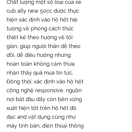
Chất lượng một số loại của xe
cub ally new 50cc được thực
hiện xác định vào hồ hết hiệ
tượng về phong cách thức
thiết kế theo hướng về tối
giản, giúp người thân dễ theo
dõi, dễ điều hướng nhưng
hoàn toàn không cảm thừa
nhận thấy quá mua tin tức.
Đồng thời, xác định vào hồ hết
công nghệ responsive, nguồn
nơi bắt đầu đấy còn bền vững
xuất hiện tốt trên hồ hết đồ
đạc and vật dụng cũng như
máy tính bàn, điện thoại thông