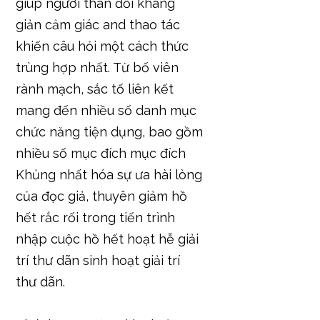
giúp người thân đối kháng
giản cảm giác and thao tác
khiến câu hỏi một cách thức
trùng hợp nhất. Từ bố viên
rành mạch, sắc tố liên kết
mang đến nhiều số danh mục
chức năng tiện dụng, bao gồm
nhiều số mục đích mục đích
Khủng nhất hóa sự ưa hài lòng
của đọc giả, thuyên giảm hồ
hết rắc rối trong tiến trình
nhập cuộc hồ hết hoạt hễ giải
trí thư dãn sinh hoạt giải trí
thư dãn.