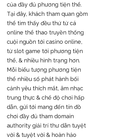
của đầy đủ phương tiện thể.
Tại đây, khách tham quan gồm
thể tìm thấy đều thứ từ cá
online thể thao truyền thống
cuội nguồn tới casino online,
từ slot game tới phương tiện
thể, & nhiều hình trạng hơn.
Mỗi biểu tượng phương tiện
thể nhiều số phát hành bối
cảnh yêu thích mắt, âm nhạc
trung thực & chế độ chơi hấp
dẫn, gửi tới mang đến tín đồ
chơi đầy đủ tham domain
authority giải trí thư dãn tuyệt
vời & tuyệt vời & hoàn hảo