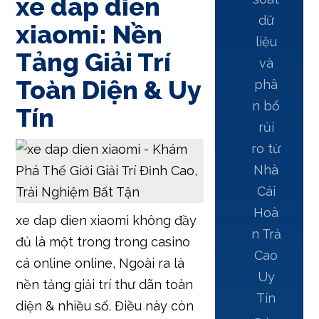
xe dap dien
dữ
xiaomi: Nền
liệu
Tảng Giải Trí
và
Toàn Diện & Uy
phâ
n bổ
Tín
rủi
ro từ
Nhà
Cái
Hoà
xe dap dien xiaomi không đầy
n Trả
đủ là một trong trong casino
Cao
cá online online, Ngoài ra là
Uy
nền tảng giải trí thư dãn toàn
Tín
diện & nhiều số. Điều này còn