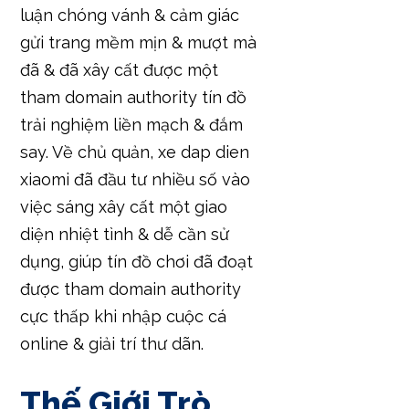
luận chóng vánh & cảm giác
gửi trang mềm mịn & mượt mà
đã & đã xây cất được một
tham domain authority tín đồ
trải nghiệm liền mạch & đắm
say. Về chủ quản, xe dap dien
xiaomi đã đầu tư nhiều số vào
việc sáng xây cất một giao
diện nhiệt tình & dễ cần sử
dụng, giúp tín đồ chơi đã đoạt
được tham domain authority
cực thấp khi nhập cuộc cá
online & giải trí thư dãn.
Thế Giới Trò