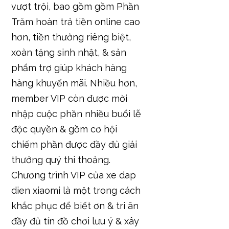
vượt trội, bao gồm gồm Phần
Trăm hoàn trả tiền online cao
hơn, tiền thưởng riêng biệt,
xoàn tặng sinh nhật, & sản
phẩm trợ giúp khách hàng
hàng khuyến mãi. Nhiều hơn,
member VIP còn được mời
nhập cuộc phần nhiều buổi lễ
độc quyền & gồm cơ hội
chiếm phần được đầy đủ giải
thưởng quý thi thoảng.
Chương trình VIP của xe dap
dien xiaomi là một trong cách
khắc phục để biết ơn & tri ân
đầy đủ tín đồ chơi lưu ý & xây