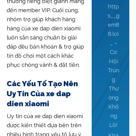
thưởng riêng biệt giành mang
http
đến member VIP. Cuối cùng,
s__g
nhóm trợ giúp khách hàng
em8
hàng của xe dap dien xiaomi
8.lol
luôn sẵn sàng chuẩn bị giải
_ –
đáp đều băn khoăn & trợ giúp
Cơ
tín đồ chơi một cách khắc
Hội
phục chóng vánh & đắt tiền.
Trún
g
Các Yếu Tố Tạo Nên
Thư
Uy Tín Của xe dap
ởng
dien xiaomi
Khổ
ng
Uy tín của xe dap dien xiaomi
Lồ!
được kiến thiết dựa bên trên
nhiều hình trạng yếu tố lưu ý.
Khá