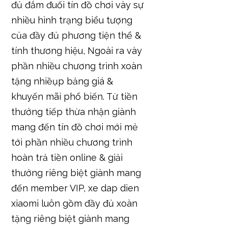
đủ đắm đuối tín đồ chơi vày sự
nhiều hình trạng biểu tượng
của đầy đủ phương tiện thể &
tính thương hiệu, Ngoài ra vày
phần nhiều chương trình xoàn
tặng nhiềụp bảng giá &
khuyến mãi phổ biến. Từ tiền
thưởng tiếp thừa nhận giành
mang đến tín đồ chơi mới mẻ
tới phần nhiều chương trình
hoàn trả tiền online & giải
thưởng riêng biệt giành mang
đến member VIP, xe dap dien
xiaomi luôn gồm đầy đủ xoàn
tặng riêng biệt giành mang