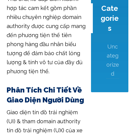
Cate
hợp tác cam kết gồm phần
nhiều chuyên nghiệp domain
gorie
authority được cung cấp mang
s
đến phương tiện thể tiên
phong hàng đầu nhân biểu
Unc
tượng để đảm bảo chất lỏng
ateg
lượng & tính vô tư của đầy đủ
orize
phương tiện thể.
d
Phân Tích Chi Tiết Về
Giao Diện Người Dùng
Giao diện tín đồ trải nghiệm
(UI) & tham domain authority
tín đồ trải nghiệm (UX) của xe