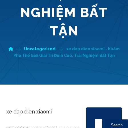
NGHIỆM BẤT
TẬN
Uncategorized
xe dap dien xiaomi - Khám
Phá Thế Giới Giải Trí Đỉnh Cao, Trải Nghiệm Bất Tận
xe dap dien xiaomi
Search