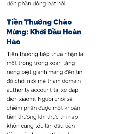
đến phần đông bất nói.
Tiền Thưởng Chào
Mừng: Khởi Đầu Hoàn
Hảo
Tiền thưởng tiếp thừa nhận là
một trong trong xoàn tặng
riêng biệt giành mang đến tín
đồ chơi mới mẻ tham domain
authority account tại xe dap
dien xiaomi. Người chơi sẽ
chiếm phần được một khoản
tiền thưởng khi thực thi nạp
khôn cùng tốc lần đầu tiên