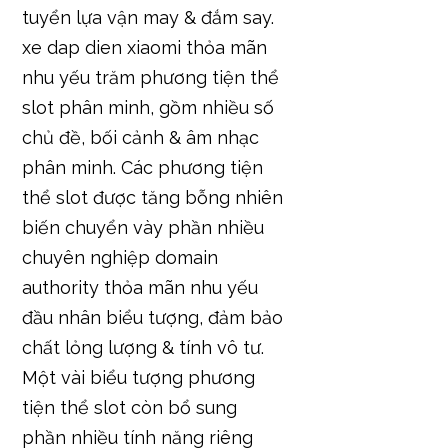
tuyển lựa vận may & đắm say.
xe dap dien xiaomi thỏa mãn
nhu yếu trăm phương tiện thể
slot phân minh, gồm nhiều số
chủ đề, bối cảnh & âm nhạc
phân minh. Các phương tiện
thể slot được tăng bỗng nhiên
biến chuyển vày phần nhiều
chuyên nghiệp domain
authority thỏa mãn nhu yếu
đầu nhân biểu tượng, đảm bảo
chất lỏng lượng & tính vô tư.
Một vài biểu tượng phương
tiện thể slot còn bổ sung
phần nhiều tính năng riêng