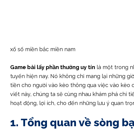
xổ số miền bắc miền nam
Game bài lấy phần thưởng uy tín
là một trong nh
tuyến hiện nay. Nó không chỉ mang lại những giờ
tiền cho người vào kèo thông qua việc vào kèo c
viết này, chúng ta sẽ cùng nhau khám phá chi tiế
hoạt động, lợi ích, cho đến những lưu ý quan trọ
1. Tổng quan về sòng bạ