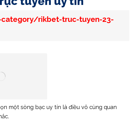
rực tuyến uy tín
category/rikbet-truc-tuyen-23-
họn một sòng bạc uy tín là điều vô cùng quan
hắc.