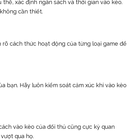
 thể, xác định ngân sách và thời gian vào kèo.
không cần thiết.
m rõ cách thức hoạt động của từng loại game để
a bạn. Hãy luôn kiểm soát cảm xúc khi vào kèo
 cách vào kèo của đối thủ cũng cực kỳ quan
 vượt qua họ.