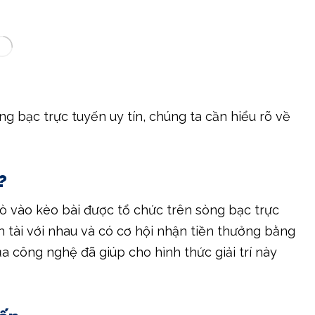
ng bạc trực tuyến uy tín, chúng ta cần hiểu rõ về
?
ò vào kèo bài được tổ chức trên sòng bạc trực
h tài với nhau và có cơ hội nhận tiền thưởng bằng
a công nghệ đã giúp cho hình thức giải trí này