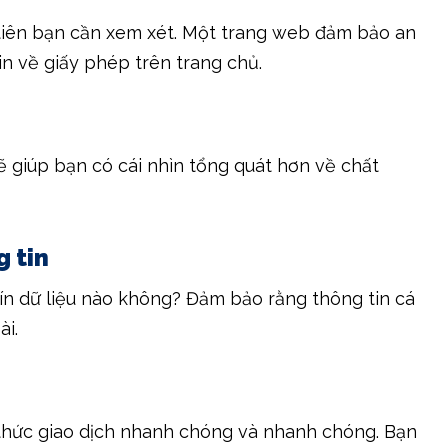
tiên bạn cần xem xét. Một trang web đảm bảo an
in về giấy phép trên trang chủ.
 giúp bạn có cái nhìn tổng quát hơn về chất
g tin
ín dữ liệu nào không? Đảm bảo rằng thông tin cá
i.
thức giao dịch nhanh chóng và nhanh chóng. Bạn