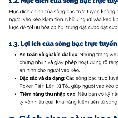
1.2. Mục đích của sòng bạc trực tu
Mục đích chính của sòng bạc trực tuyến không chỉ
người vào kèo kiếm tiền. Nhiều người vào kèo k
lược để tối ưu hóa cơ hội trúng đặt cược đặt cượ
1.3. Lợi ích của sòng bạc trực tuyến 
An toàn và giữ kín dữ liệu
: Những trang web
chứng nhận và giấy phép hoạt động rõ ràn
an ninh cho người vào kèo.
Đặc sắc và đa dạng
: Các sòng bạc trực tuy
Poker, Tiến Lên, Xì Tố… giúp người vào kèo c
Tiềm năng thu nhập cao
: Nếu bạn có kỹ nă
lý vốn hiệu quả, khả năng kiếm tiền từ sòng 