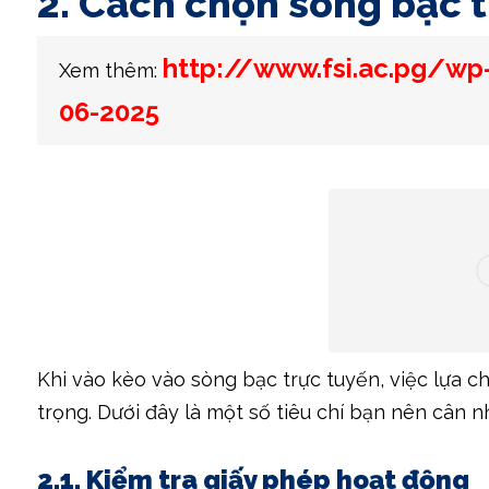
2. Cách chọn sòng bạc t
http://www.fsi.ac.pg/wp-
Xem thêm:
06-2025
Khi vào kèo vào sòng bạc trực tuyến, việc lựa c
trọng. Dưới đây là một số tiêu chí bạn nên cân n
2.1. Kiểm tra giấy phép hoạt động