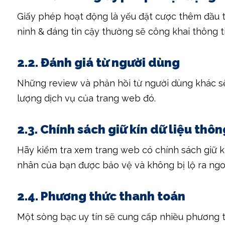
Giấy phép hoạt động là yếu đặt cược thêm đầu 
ninh & đáng tin cậy thường sẽ công khai thông t
2.2. Đánh giá từ người dùng
Những review và phản hồi từ người dùng khác sẽ
lượng dịch vụ của trang web đó.
2.3. Chính sách giữ kín dữ liệu thôn
Hãy kiểm tra xem trang web có chính sách giữ k
nhân của bạn được bảo vệ và không bị lộ ra ngoà
2.4. Phương thức thanh toán
Một sòng bạc uy tín sẽ cung cấp nhiều phương 