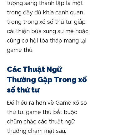
tượng sáng thành lập là một
trong đầy đủ khía cạnh quan
trọng trong xổ số thứ tư, giúp
cải thiện bửa xung sự mê hoặc
cùng cơ hội tòa tháp mang lại
game thủ.
Các Thuật Ngữ
Thường Gặp Trong xổ
số thứ tư
Để hiểu ra hơn về Game xổ số
thứ tư, game thủ bắt buộc
chũm chắc các thuật ngữ
thường chạm mặt sau: