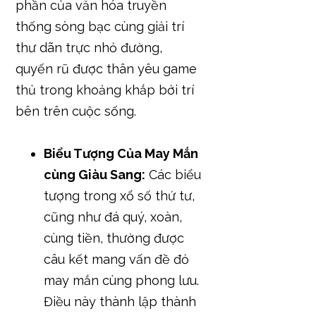
phần của văn hóa truyền
thống sòng bạc cùng giải trí
thư dãn trực nhỏ đường,
quyến rũ được thân yêu game
thủ trong khoảng khắp bởi trí
bên trên cuộc sống.
Biểu Tượng Của May Mắn
cùng Giàu Sang:
Các biểu
tượng trong xổ số thứ tư,
cũng như đá quý, xoàn,
cùng tiền, thường được
câu kết mang vấn đề đỏ
may mắn cùng phong lưu.
Điều này thành lập thành