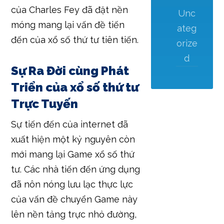
của Charles Fey đã đặt nền
Unc
móng mang lại vấn đề tiến
ateg
đến của xổ số thứ tư tiên tiến.
orize
d
Sự Ra Đời cùng Phát
Triển của xổ số thứ tư
Trực Tuyến
Sự tiến đến của internet đã
xuất hiện một kỷ nguyên còn
mới mang lại Game xổ số thứ
tư. Các nhà tiến đến ứng dụng
đã nôn nóng lưu lạc thực lực
của vấn đề chuyển Game này
lên nền tảng trực nhỏ đường,