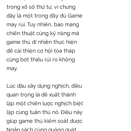
trong xổ số thứ tư, vì chưng
đây là một trong đầy đủ Game
may rủi. Tuy nhiên, bao mang
chiến thuật cùng kỹ năng mà
game thủ dĩ nhiên thực hiện
để cải thiện cơ hội tòa tháp
cùng bớt thiểu rủi ro không
may.
Lúc đầu xây dựng nghịch, điều
quan trọng là đề xuất thành
lập một chiến lược nghịch biệt
lập cùng tuân thủ nó. Điều này
giúp game thủ kiểm soát được
Ngân sách cùng quăng quật