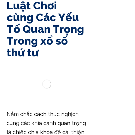
Luật Chơi
cùng Các Yếu
Tố Quan Trọng
Trong xổ số
thứ tư
Nắm chắc cách thức nghịch
cùng các khía cạnh quan trọng
là chiếc chìa khóa để cải thiện