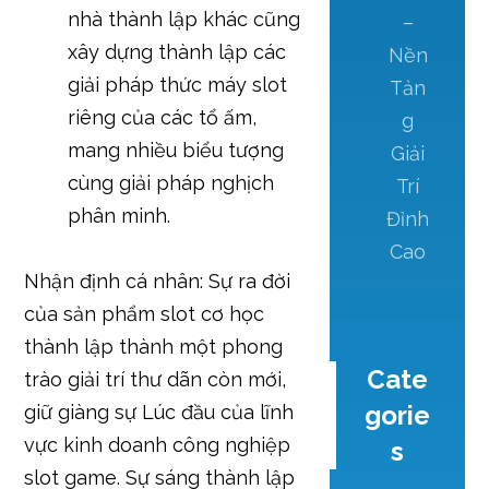
nhà thành lập khác cũng
–
xây dựng thành lập các
Nền
giải pháp thức máy slot
Tản
riêng của các tổ ấm,
g
mang nhiều biểu tượng
Giải
cùng giải pháp nghịch
Trí
phân minh.
Đỉnh
Cao
Nhận định cá nhân: Sự ra đời
của sản phẩm slot cơ học
thành lập thành một phong
Cate
trào giải trí thư dãn còn mới,
gorie
giữ giàng sự Lúc đầu của lĩnh
vực kinh doanh công nghiệp
s
slot game. Sự sáng thành lập