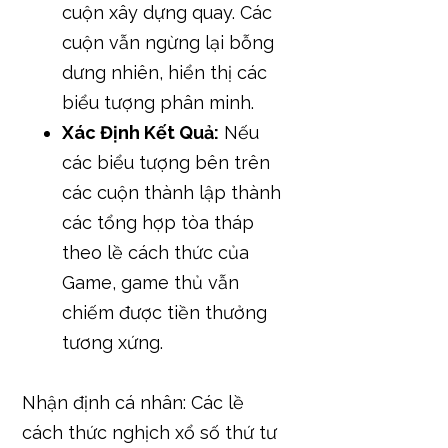
cuộn xây dựng quay. Các
cuộn vẫn ngừng lại bỗng
dưng nhiên, hiển thị các
biểu tượng phân minh.
Xác Định Kết Quả:
Nếu
các biểu tượng bên trên
các cuộn thành lập thành
các tổng hợp tòa tháp
theo lề cách thức của
Game, game thủ vẫn
chiếm được tiền thưởng
tương xứng.
Nhận định cá nhân: Các lề
cách thức nghịch xổ số thứ tư