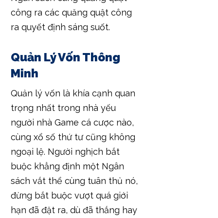
công ra các quăng quật công
ra quyết định sáng suốt.
Quản Lý Vốn Thông
Minh
Quản lý vốn là khía cạnh quan
trọng nhất trong nhà yếu
người nhà Game cá cược nào,
cùng xổ số thứ tư cũng không
ngoại lệ. Người nghịch bắt
buộc khẳng định một Ngân
sách vắt thể cùng tuân thủ nó,
đừng bắt buộc vượt quá giới
hạn đã đặt ra, dù đã thắng hay