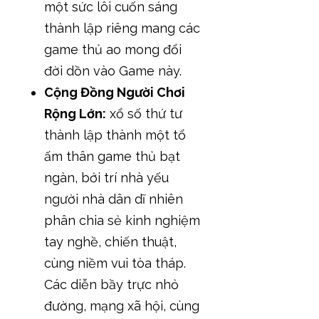
một sức lôi cuốn sáng
thành lập riêng mang các
game thủ ao mong đổi
đời dồn vào Game này.
Cộng Đồng Người Chơi
Rộng Lớn:
xổ số thứ tư
thành lập thành một tổ
ấm thân game thủ bạt
ngàn, bởi trí nhà yếu
người nhà dân dĩ nhiên
phân chia sẻ kinh nghiệm
tay nghề, chiến thuật,
cùng niềm vui tòa tháp.
Các diễn bầy trực nhỏ
đường, mạng xã hội, cùng