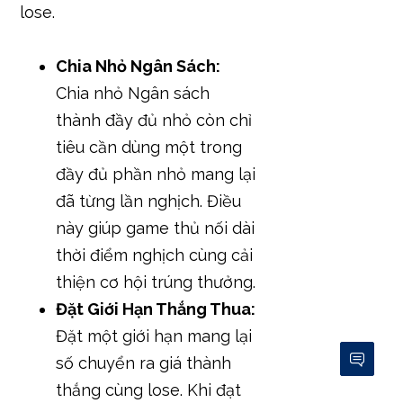
lose.
Chia Nhỏ Ngân Sách:
Chia nhỏ Ngân sách
thành đầy đủ nhỏ còn chỉ
tiêu cần dùng một trong
đầy đủ phần nhỏ mang lại
đã từng lần nghịch. Điều
này giúp game thủ nối dài
thời điểm nghịch cùng cải
thiện cơ hội trúng thưởng.
Đặt Giới Hạn Thắng Thua:
Đặt một giới hạn mang lại
số chuyển ra giá thành
thắng cùng lose. Khi đạt