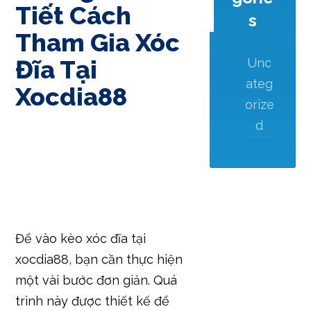
Tiết Cách
s
Tham Gia Xóc
Đĩa Tại
Unc
ateg
Xocdia88
orize
d
Để vào kèo xóc đĩa tại
xocdia88, bạn cần thực hiện
một vài bước đơn giản. Quá
trình này được thiết kế để