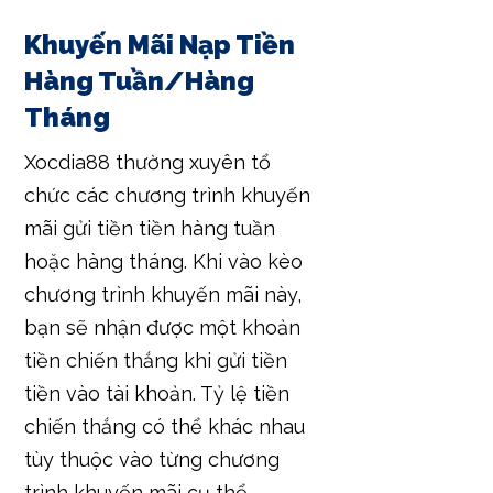
Khuyến Mãi Nạp Tiền
Hàng Tuần/Hàng
Tháng
Xocdia88 thường xuyên tổ
chức các chương trình khuyến
mãi gửi tiền tiền hàng tuần
hoặc hàng tháng. Khi vào kèo
chương trình khuyến mãi này,
bạn sẽ nhận được một khoản
tiền chiến thắng khi gửi tiền
tiền vào tài khoản. Tỷ lệ tiền
chiến thắng có thể khác nhau
tùy thuộc vào từng chương
trình khuyến mãi cụ thể.