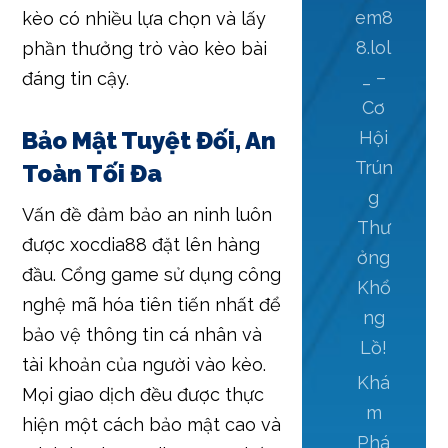
em8
kèo có nhiều lựa chọn và lấy
8.lol
phần thưởng trò vào kèo bài
_ –
đáng tin cậy.
Cơ
Bảo Mật Tuyệt Đối, An
Hội
Trún
Toàn Tối Đa
g
Vấn đề đảm bảo an ninh luôn
Thư
được xocdia88 đặt lên hàng
ởng
đầu. Cổng game sử dụng công
Khổ
nghệ mã hóa tiên tiến nhất để
ng
bảo vệ thông tin cá nhân và
Lồ!
tài khoản của người vào kèo.
Khá
Mọi giao dịch đều được thực
m
hiện một cách bảo mật cao và
Phá