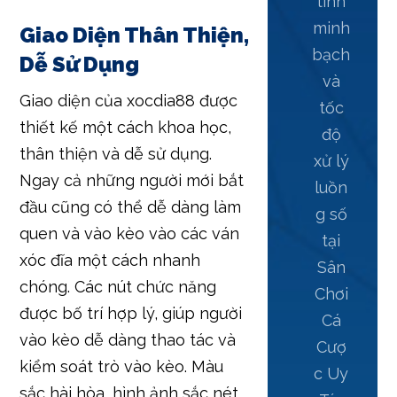
tính
minh
Giao Diện Thân Thiện,
bạch
Dễ Sử Dụng
và
Giao diện của xocdia88 được
tốc
thiết kế một cách khoa học,
độ
thân thiện và dễ sử dụng.
xử lý
Ngay cả những người mới bắt
luồn
đầu cũng có thể dễ dàng làm
g số
quen và vào kèo vào các ván
tại
xóc đĩa một cách nhanh
Sân
chóng. Các nút chức năng
Chơi
được bố trí hợp lý, giúp người
Cá
vào kèo dễ dàng thao tác và
Cượ
kiểm soát trò vào kèo. Màu
c Uy
sắc hài hòa, hình ảnh sắc nét