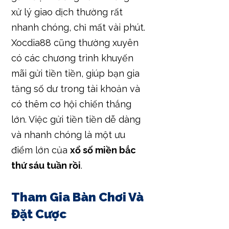
xử lý giao dịch thường rất
nhanh chóng, chỉ mất vài phút.
Xocdia88 cũng thường xuyên
có các chương trình khuyến
mãi gửi tiền tiền, giúp bạn gia
tăng số dư trong tài khoản và
có thêm cơ hội chiến thắng
lớn. Việc gửi tiền tiền dễ dàng
và nhanh chóng là một ưu
điểm lớn của
xổ số miền bắc
thứ sáu tuần rồi
.
Tham Gia Bàn Chơi Và
Đặt Cược