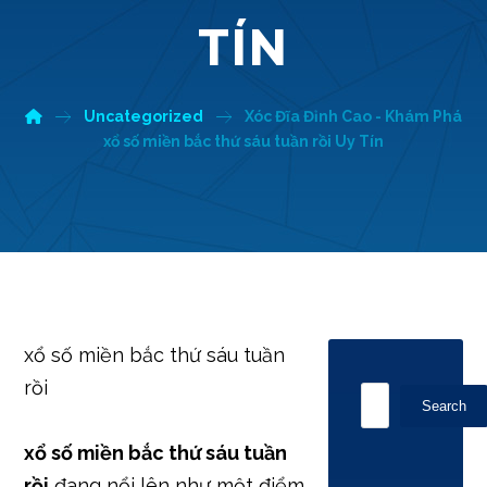
TÍN
Uncategorized
Xóc Đĩa Đỉnh Cao - Khám Phá
xổ số miền bắc thứ sáu tuần rồi Uy Tín
xổ số miền bắc thứ sáu tuần
rồi
Search
xổ số miền bắc thứ sáu tuần
rồi
đang nổi lên như một điểm