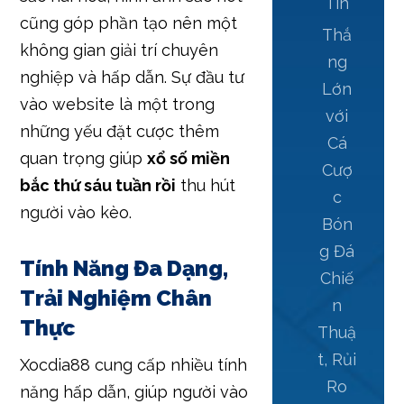
Tín
cũng góp phần tạo nên một
Thắ
không gian giải trí chuyên
ng
nghiệp và hấp dẫn. Sự đầu tư
Lớn
vào website là một trong
với
những yếu đặt cược thêm
Cá
quan trọng giúp
xổ số miền
Cượ
bắc thứ sáu tuần rồi
thu hút
c
người vào kèo.
Bón
g Đá
Tính Năng Đa Dạng,
Chiế
Trải Nghiệm Chân
n
Thực
Thuậ
t, Rủi
Xocdia88 cung cấp nhiều tính
Ro
năng hấp dẫn, giúp người vào