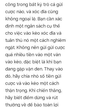
công trong bất kỳ trò cá gửi
cược nào, và xóc đĩa cũng
không ngoại lệ. Bạn cần xác
định một ngân sách cụ thể
cho việc vào kèo xóc đĩa và
tuân thủ nó một cách nghiêm
ngặt. Không nên gửi gửi cược
quá nhiều tiền vào một ván
vào kèo, đặc biệt là khi bạn
đang gặp vận đen. Thay vào
đó, hãy chia nhỏ số tiền gửi
cược và vào kèo một cách
thận trọng. Khi chiến thắng,
hãy biết điểm dừng và rút
thưởng về để bảo toàn lợi