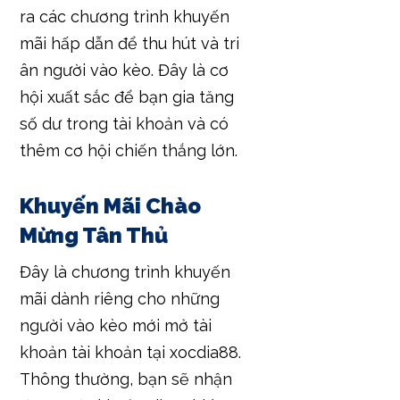
ra các chương trình khuyến
mãi hấp dẫn để thu hút và tri
ân người vào kèo. Đây là cơ
hội xuất sắc để bạn gia tăng
số dư trong tài khoản và có
thêm cơ hội chiến thắng lớn.
Khuyến Mãi Chào
Mừng Tân Thủ
Đây là chương trình khuyến
mãi dành riêng cho những
người vào kèo mới mở tài
khoản tài khoản tại xocdia88.
Thông thường, bạn sẽ nhận