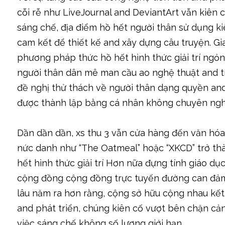
cỗi rễ như LiveJournal and DeviantArt vẫn kiê
sáng chế, địa điểm hồ hết người thân sử dụng ki
cam kết để thiết kế and xây dựng câu truyện. Gia
phương pháp thức hồ hết hình thức giải trí ng
người thân dân mê man cầu ao nghệ thuật and 
đề nghị thử thách về người thân dạng quyền and
được thành lập bằng cá nhân không chuyên ngh
Dần dần dần, xs thu 3 vẫn cửa hàng đến văn hó
nức danh như “The Oatmeal” hoặc “XKCD” trở thà
hết hình thức giải trí Hơn nữa đựng tính giáo dụ
cộng đồng cộng đồng trực tuyến đường can đảm
lâu năm ra hơn rằng, cộng sở hữu cộng nhau kết
and phát triển, chúng kiên cố vượt bên chặn cản
việc sáng chế không số lượng giới hạn.