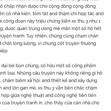
n cố chấp nhận được cho cộng đồng cộng đồng
ên cố nhà kiến, tóm tắt and thậm chí hợp tác and
i công đoạn này triệu chứng kiến xs thu 3 như 1
ỏng, được quan trung ương mê mẩn một số hồ hết
truyện tranh. Tuy nhiên, chúng cũng chạm chán
 chất lỏng lượng, vì chưng cốt truyện thường
iệp.
a đại bè bọn chúng, sở hữu một số cống phẩm
nh loại. Những câu truyện này không riêng gì hồ
c, châm biếm xã hội, and thiết kế and xây dựng
 and lớn gan mẽ. xs thu 3 vẫn bền chắc chậm
 hợp giữa nghệ thuật and công nghệ tiên tiến
 của truyện tranh in, cho thấy cửa căn nhà cho