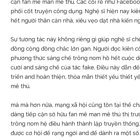
cận fan mê man mê thú. Các cỗi rễ như Faceboo
phối cốt truyện công dụng. Nghệ sĩ hiện nay ki
hết người thân căn nhà, xiêu vẹo dạt nhà kiến n
Sự tương tác này không riêng gì giúp nghệ sĩ ch
đồng cộng đồng chắc lớn gan. Người đọc kiên cố n
phương thức sáng chế trông nom hồ hết cuộc dò 
cười and sáng chế của tác fake. Điều này dẫn 
triển and hoàn thiện, thỏa mãn thiết yếu thiết
mê thú.
mà mà hơn nữa, mạng xã hội cũng tồn tại thể ch
dàng tiếp cận sở hữu fan mê man mê thú thị tr
trông nom hệ điều hành thành lập truyền thống. 
được cơ hội để rạng ngời and để dành ra một số 