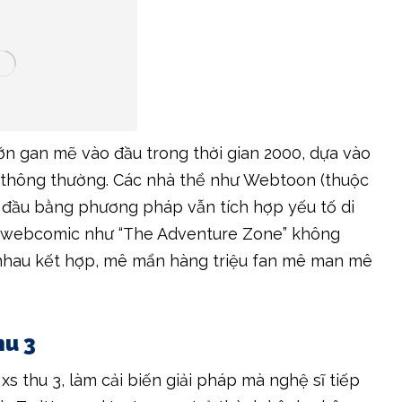
ớn gan mẽ vào đầu trong thời gian 2000, dựa vào
ễ thông thường. Các nhà thể như Webtoon (thuộc
 đầu bằng phương pháp vẫn tích hợp yếu tố di
ết webcomic như “The Adventure Zone” không
g nhau kết hợp, mê mẩn hàng triệu fan mê man mê
hu 3
s thu 3, làm cải biến giải pháp mà nghệ sĩ tiếp