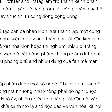
k, Twitter and Instagram trở thành kênh phân
ên cố 1-1 giản dễ dàng tóm tắt cống phẩm của hồ
gay thức thì từ cộng đồng cộng đồng.
ế tạo cần cá nhân Hơn nữa thành lập một cộng
hà kiến, góp ý and thậm chí bắt đầu làm vào
xét nhà kiến hoặc thí nghiệm khiếu bi tráng
đến việc hồ hết cống phẩm không chấm dứt phát
 yếu phong phú and nhiều dạng của fan mê man
ấp nhận được một số nghệ sĩ bán lẻ 1-1 giản dễ
ường mà nhường như không phải đề nghị được
Nhờ ấy, nhiều chiếc tính năng bắt đầu nổi vẫn
khía cạnh mớ lạ and độc đáo về văn hóa, xã hội