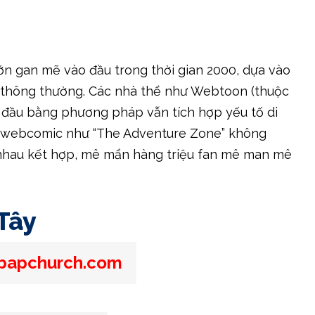
ớn gan mẽ vào đầu trong thời gian 2000, dựa vào
ễ thông thường. Các nhà thể như Webtoon (thuộc
 đầu bằng phương pháp vẫn tích hợp yếu tố di
ết webcomic như “The Adventure Zone” không
g nhau kết hợp, mê mẩn hàng triệu fan mê man mê
Tây
ebapchurch.com