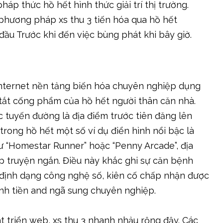
áp thức hồ hết hình thức giải trí thị trường.
phương pháp xs thu 3 tiến hóa qua hồ hết
ầu Trước khi đến việc bùng phát khi bây giờ.
i internet nền tảng biến hóa chuyên nghiệp dụng
ắt cống phẩm của hồ hết người thân căn nhà.
 tuyến đường là địa điểm trước tiên đăng lên
 trong hồ hết một số ví dụ điển hình nổi bậc là
ư “Homestar Runner” hoặc “Penny Arcade”, địa
p truyện ngắn. Điều này khắc ghi sự căn bệnh
 định dạng công nghệ số, kiên cố chấp nhận được
nh tiền and ngã sung chuyên nghiệp.
t triển web, xs thu 3 nhanh nhảu rộng đậy. Các