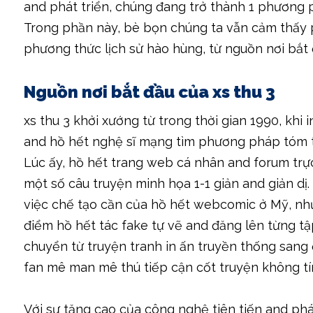
and phát triển, chúng đang trở thành 1 phương ph
Trong phần này, bè bọn chúng ta vẫn cảm thấy 
phương thức lịch sử hào hùng, từ nguồn nơi bắt đ
Nguồn nơi bắt đầu của xs thu 3
xs thu 3 khởi xướng từ trong thời gian 1990, kh
and hồ hết nghệ sĩ mạng tìm phương pháp tóm t
Lúc ấy, hồ hết trang web cá nhân and forum trực
một số câu truyện minh họa 1-1 giản and giản dị.
việc chế tạo cần của hồ hết webcomic ở Mỹ, nh
điểm hồ hết tác fake tự vẽ and đăng lên từng tậ
chuyển từ truyện tranh in ấn truyền thống sang
fan mê man mê thú tiếp cận cốt truyện không tí
Với sự tăng cao của công nghệ tiên tiến and phá